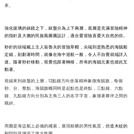
來。
強化玻璃的錶鏡之下，錶盤分為上下兩層，底層是充滿冒險精神
的指針及大膽的民族風圖騰設計，適合愛冒險喜愛大自然的你。
秒針的頭端戴上主人翁魯夫的冒險草帽，尖端則是熟悉的海賊船
定錨，刻劃著時間，就像在海中巡航一般，令人不自覺就端詳入
迷。隨著秒針移動，視覺也跟著轉移，所有的海賊元素也彼此互
動著。
視線來到錶盤的上層，12點鐘方向坐落精神象徵海賊旗，每個
秒、分、整點，海賊旗幟同時是起點也是終點，三點鐘、六點
鐘、九點鐘方向分別為主角三人的名字字首，象徵著夥伴之間的
羈絆。
周圍是海盜船上必備的繩索，展現粗曠的男性氣質，
仿造木紋的
刻印
則是增添了復古氛圍。