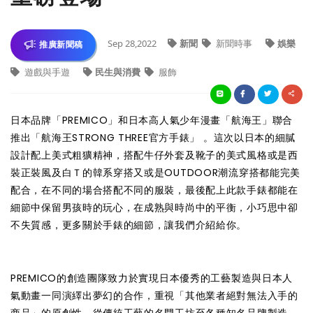
Sep 28,2022
新聞
新聞時事
娛樂
推廣新聞稿
遊戲與手遊
民生與消費
服飾
日本品牌「PREMICO」和日本高人氣少年漫畫「航海王」聯合
推出「航海王STRONG THREE官方手錶」 。這次以日本的細膩
設計配上美式粗獷精神，搭配牛仔外套及靴子的美式風格或是西
裝正裝風及白Ｔ的韓系穿搭又或是OUTDOOR潮流穿搭都能完美
配合，在不同的場合搭配不同的服裝，最後配上此款手錶都能在
細節中保留男孩時的玩心，在成熟與時尚中的平衡，小巧思中卻
不失質感，更多關於手錶的細節，讓我們介紹給你。
PREMICO的創造團隊致力於實現日本優秀的工藝製造與日本人
氣動畫一同演繹出夢幻的合作，重視「其他業者絕對無法入手的