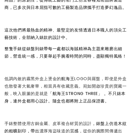
商品」的原創性，從傳統工藝的名門工坊至各種知名品牌製造
商，已多次與日本屈指可數的工藝製造品牌攜手打造夢幻逸品。
這次他們將最熱血的精神、最堅定的友情透過日本職人的頂尖工
藝技術，全部納入錶款的設計中。
整隻手錶從錶盤到錶帶每一處都以海賊精神為主題來雕磨出細
節，營造統一感，只要舉起手腕看時間的同時，盡顯獨特風格！
低調內斂的霧黑外盒上燙金的
航海王
LOGO與羅盤，即使是外盒
也散發著大氣奢華，相當具有收藏意義。宛如開啟珍貴的寶藏一
般，映入眼簾的是就是
「航海王STRONG THREE」 。不只錶本
身，連外盒都用心設計。隨盒也都將附上正品保證書。
手錶整體使用古銅金屬、皮革複合材質的設計
，錶盤上仿造木紋
的粗曠刻印，帶出
濃厚海盜味道的質
感
，從你的腕際間傳遞出