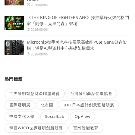
2026/08/06
《THE KING OF FIGHTERS AFK》操控翠綠火焰的格鬥
家「阿修．克里門森」登場
2026/08/06
Microchip攜手美光科技展示高效能PCIe Gen6儲存架
構，滿足AI與資料中心基礎架構需求
2026/08/06
熱門標籤
世界發明智慧財產聯盟總會
台灣發明商品促進協會
國際發明展
北市圖
JDIE日本設計創意暨發明展
中國文化大學
SocialLab
OpView
韓國WICO世界發明創新競賽
百瀚智能教育