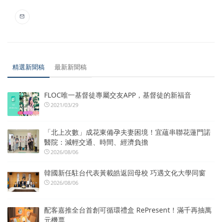
精選新聞稿
最新新聞稿
FLOC唯一基督徒專屬交友APP，基督徒的新福音
2021/03/29
「北上次數」成花東備孕夫妻困境！宜蘊串聯花蓮門諾
醫院：減輕交通、時間、經濟負擔
2026/08/06
韓國新任駐台代表黃載皓返回母校 巧遇文化大學同窗
2026/08/06
配客嘉推全台首創可循環禮盒 RePresent！滿千再抽萬
元機票