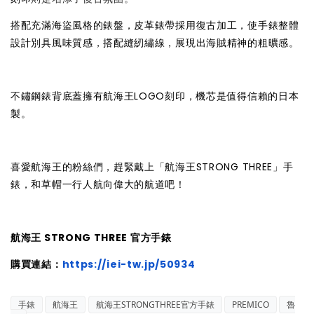
搭配充滿海盜風格的錶盤，皮革錶帶採用復古加工，使手錶整體
設計別具風味質感，搭配縫紉繡線，展現出海賊精神的粗曠感。
不鏽鋼錶背底蓋擁有航海王LOGO刻印
，
機芯是值得信賴的日本
製。
喜愛航海王的粉絲們，趕緊戴上「航海王STRONG THREE」手
錶，和草帽一行人航向偉大的航道吧！
航海王 STRONG THREE 官方手錶
購買連結：
https://iei-tw.jp/50934
手錶
航海王
航海王STRONGTHREE官方手錶
PREMICO
魯