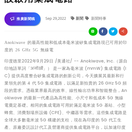
Sep 29,2022
新聞
新聞時事
推廣新聞稿
Anokiwave
的最高性能和低成本毫米波
矽集成電路現已可用於印
度的
26 GHz 5G
無線電
印度德里
2022年9月29日
/美通社/ -- Anokiwave, Inc.（源自
印地語單詞「अनोखी」） 是一家為毫米波 (mmW) 集成電路 (I
C) 提供高度整合矽集成電路的創新公司，今天擴展其最新和行
業領先的第 4 代 5G 集成電路，以滿足新拍賣的 26 GHz 5G 頻
段的需求。憑藉業界最高的效率、線性輸出功率和智能整合，An
okiwave 的最新一代產品為高性能、小尺寸和低成本 5G 無線
電奠定基礎。相同的集成電路可用於滿足毫米波 5G 基站、小型
蜂窩、消費類場所設備 (CPE)、中繼器等需求。這些集成電路是
全球大多數毫米波 5G 構建的支柱，現在為印度的 5G 代工生
產、原廠委託設計代工及營運商提供
集成電路平台，以加速印度