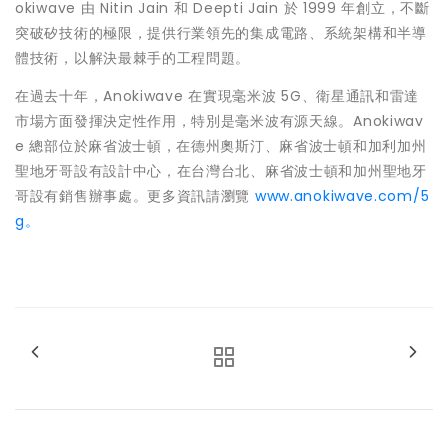
okiwave 由 Nitin Jain 和
Deepti Jain
於 1999 年創立，不斷
突破矽技術的極限，提供行業領先的集成電路、系統架構和半導
體技術，以解決最棘手的工程問題。
在過去十年，Anokiwave 在實現毫米波 5G、衛星通訊和雷達
市場方面發揮決定性作用，特別是毫米波有源天線。Anokiwav
e 總部位於麻省波士頓，在德州奧斯汀、麻省波士頓和加利加州
聖地牙哥設有設計中心，在台灣台北、麻省波士頓和加州聖地牙
哥設有銷售辦事處。更多資訊請瀏覽
www.anokiwave.com/5
g。