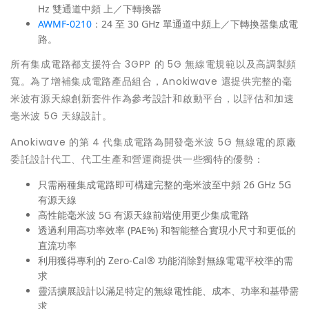
Hz 雙通道中頻 上／下轉換器
AWMF-0210
：24 至 30 GHz 單通道中頻上／下轉換器集成電
路。
所有集成電路都支援符合 3GPP 的 5G 無線電規範以及高調製頻
寬。為了增補集成電路產品組合，Anokiwave 還提供完整的毫
米波有源天線創新套件作為參考設計和啟動平台，以評估和加速
毫米波 5G 天線設計。
Anokiwave 的第 4 代集成電路為開發毫米波 5G 無線電的原廠
委託設計代工、代工生產和營運商提供一些獨特的優勢：
只需兩種集成電路即可構建完整的毫米波至中頻 26 GHz 5G
有源天線
高性能毫米波 5G 有源天線前端使用更少集成電路
透過利用高功率效率 (PAE%) 和智能整合實現小尺寸和更低的
直流功率
利用獲得專利的 Zero-Cal® 功能消除對無線電電平校準的需
求
靈活擴展設計以滿足特定的無線電性能、成本、功率和基帶需
求