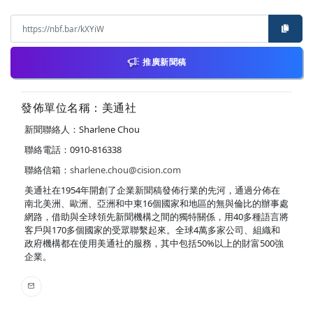
推廣新聞稿
發佈單位名稱：美通社
新聞聯絡人：Sharlene Chou
聯絡電話：0910-816338
聯絡信箱：
sharlene.chou@cision.com
美通社在1954年開創了企業新聞稿發佈行業的先河，通過分佈在
南北美洲、歐洲、亞洲和中東16個國家和地區的無與倫比的辦事處
網路，借助與全球領先新聞機構之間的獨特關係，用40多種語言將
客戶與170多個國家的受眾聯繫起來。全球4萬多家公司、組織和
政府機構都在使用美通社的服務，其中包括50%以上的財富500強
企業。