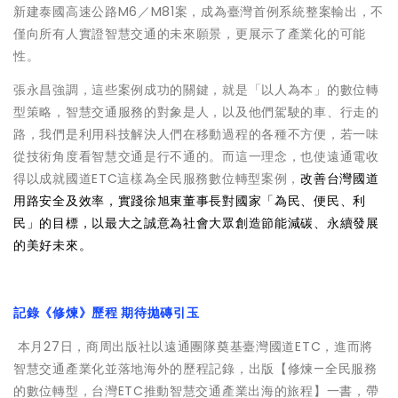
新建泰國高速公路M6／M81案，成為臺灣首例系統整案輸出，不
僅向所有人實證智慧交通的未來願景，更展示了產業化的可能
性。
張永昌強調，這些案例成功的關鍵，就是「以人為本」的數位轉
型策略，智慧交通服務的對象是人，以及他們駕駛的車、行走的
路，我們是利用科技解決人們在移動過程的各種不方便，若一味
從技術角度看智慧交通是行不通的。而這一理念，也使遠通電收
得以成就國道ETC這樣為全民服務數位轉型案例，
改善台灣國道
用路安全及效率，實踐徐旭東董事長對國家「為民、便民、利
民」的目標，以最大之誠意為社會大眾創造節能減碳、永續發展
的美好未來。
記錄《修煉》歷程 期待拋磚引玉
本月27日，商周出版社以遠通團隊奠基臺灣國道ETC，進而將
智慧交通產業化並落地海外的歷程記錄，出版【修煉—全民服務
的數位轉型，台灣ETC推動智慧交通產業出海的旅程】一書，帶