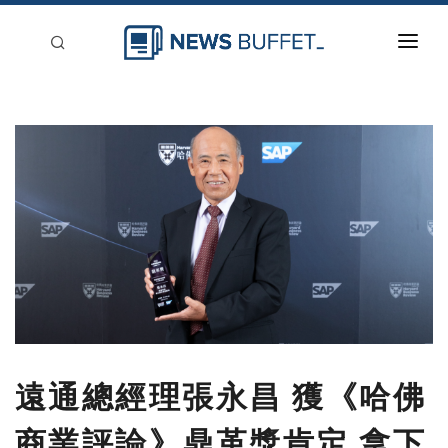
回到首頁
新聞稿分類
登入
刊登
遠通總經理張永昌 獲《哈佛
商業評論》鼎革獎肯定 拿下