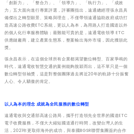
「創新力」、「整合力」、「領導力」、「執行力」、「成效
力」五大面向進行專業評選，評審團指出，遠通總經理張永昌具
備傑出之轉型願景、策略與理念，不僅帶領遠通協助政府成功打
造高速公路收費ETC系統，更以人為本，為用路人打造國道以外
的個人化行車服務體驗；最難能可貴的是，遠通電收領導 ETC
供應鏈廠商，建立產業生態系，整案輸出海外市場，因此獲頒此
獎。
張永昌表示，在這個全球所有企業都渴望數位轉型、百家爭鳴的
時代，遠通電收智慧交通的案例能夠脫穎而出，這不單只是一個
數位轉型領袖獎，這是對整個團隊過去將近20年的軌跡十分振奮
人心、令人驕傲的肯定。
以人為本的理念 成就為全民服務的數位轉型
遠通電收與交通部高速公路局，攜手打造領先全世界的國道ETC
電子收費服務，不僅大大縮短國道通行時間，改變台灣人的生
活，2021年更取得海外的成功，與泰國BGSR聯營集團簽約合作