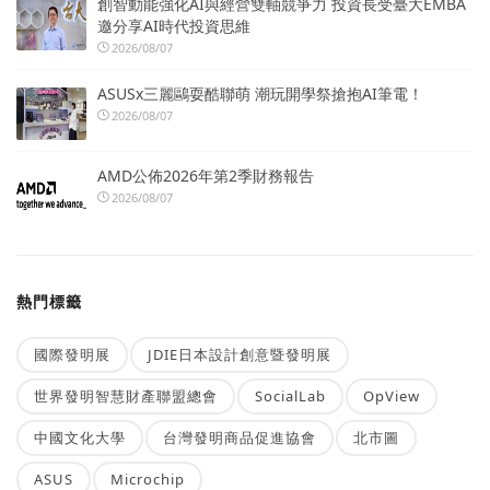
創智動能強化AI與經營雙軸競爭力 投資長受臺大EMBA
邀分享AI時代投資思維
2026/08/07
ASUSx三麗鷗耍酷聯萌 潮玩開學祭搶抱AI筆電！
2026/08/07
AMD公佈2026年第2季財務報告
2026/08/07
熱門標籤
國際發明展
JDIE日本設計創意暨發明展
世界發明智慧財產聯盟總會
SocialLab
OpView
中國文化大學
台灣發明商品促進協會
北市圖
ASUS
Microchip