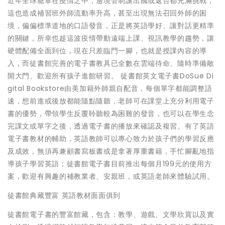
近年全球籠罩在疫情之中，邊境管制讓出國或返台都充滿挑戰，
這也造成補習班外師流動率升高，甚至出現無法召回外師的困
境，偏偏標準道地的口語發音，正是將英語學好、讓對話更精準
的關鍵，所幸也趁這波疫情帶動遠端上課、視訊教學的趨勢，讓
硬體配備全面到位，現在只差臨門一腳，也就是授課內容的導
入，而徒書館完善的電子書教具已全數在雲端待命、隨時準備敞
開大門、歡迎所有孩子進館研習。 徒書館英文電子書DoSue Di
gital Bookstore由美加籍外師親自配音，每個單字都能調整語
速，想前進或後放都能隨點隨聽，老師可在課堂上充分利用電子
書的優勢，帶領學生反覆聆聽較為困難的發音，也可以在學生念
完課文或單字之後，透過電子書的播放來確認及複習。有了英語
電子書教材的輔助，英語教師可以專心致力於孩子們的學習反應
及成效，無須再兼顧書寫板書或是拿著厚重書籍，手忙腳亂地指
導孩子學習英語；徒書館電子書目前推出每個月199元的使用方
案，歡迎有興趣的補教業者、安親班，或英語老師來體驗試用。
徒書館典藏豐富 英語教材面面俱到
徒書館電子書的豐富館藏，包含：教學、遊戲、文學欣賞以及實