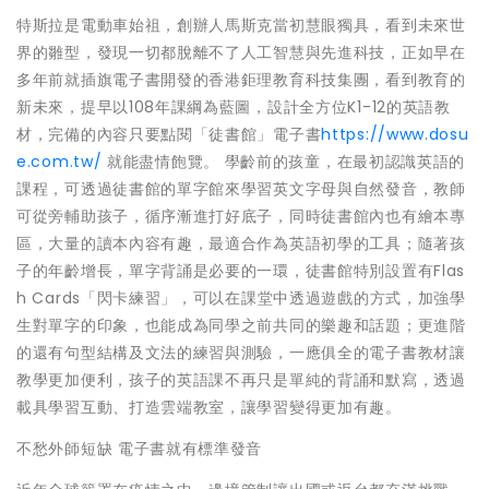
特斯拉是電動車始祖，創辦人馬斯克當初慧眼獨具，看到未來世
界的雛型，發現一切都脫離不了人工智慧與先進科技，正如早在
多年前就插旗電子書開發的香港鉅理教育科技集團，看到教育的
新未來，提早以108年課綱為藍圖，設計全方位K1-12的英語教
材，完備的內容只要點閱「徒書館」電子書
https://www.dosu
e.com.tw/
就能盡情飽覽。 學齡前的孩童，在最初認識英語的
課程，可透過徒書館的單字館來學習英文字母與自然發音，教師
可從旁輔助孩子，循序漸進打好底子，同時徒書館內也有繪本專
區，大量的讀本內容有趣，最適合作為英語初學的工具；隨著孩
子的年齡增長，單字背誦是必要的一環，徒書館特別設置有Flas
h Cards「閃卡練習」，可以在課堂中透過遊戲的方式，加強學
生對單字的印象，也能成為同學之前共同的樂趣和話題；更進階
的還有句型結構及文法的練習與測驗，一應俱全的電子書教材讓
教學更加便利，孩子的英語課不再只是單純的背誦和默寫，透過
載具學習互動、打造雲端教室，讓學習變得更加有趣。
不愁外師短缺 電子書就有標準發音