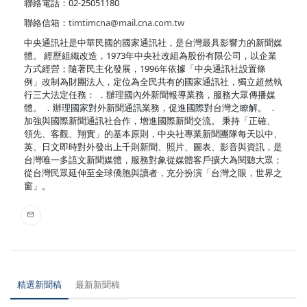
聯絡電話：02-25051180
聯絡信箱：
timtimcna@mail.cna.com.tw
中央通訊社是中華民國的國家通訊社，是台灣最具影響力的新聞媒
體。 經歷組織改造，1973年中央社改組為股份有限公司，以企業
方式經營；隨著民主化發展，1996年依據「中央通訊社設置條
例」改制為財團法人，定位為全民共有的國家通訊社，獨立超然執
行三大法定任務： ．辦理國內外新聞報導業務，服務大眾傳播媒
體。 ．辦理國家對外新聞通訊業務，促進國際對台灣之瞭解。 ．
加強與國際新聞通訊社合作，增進國際新聞交流。 秉持「正確、
領先、客觀、翔實」的基本原則，中央社專業新聞團隊每天以中、
英、日文即時對外發出上千則新聞、照片、圖表、影音與資訊，是
台灣唯一多語文新聞媒體，服務對象從媒體客戶擴大為閱聽大眾；
從台灣民眾延伸至全球僑胞與讀者，充分扮演「台灣之眼，世界之
窗」。
精選新聞稿
最新新聞稿