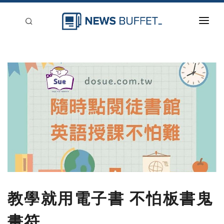
回到首頁
新聞稿分類
登入
刊登
教學就用電子書 不怕板書鬼
畫符