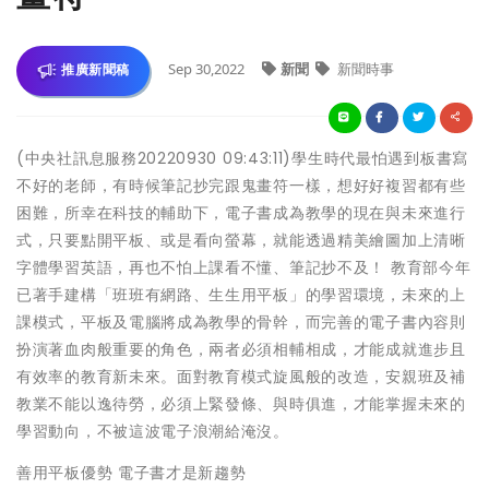
Sep 30,2022
新聞
新聞時事
推廣新聞稿
(中央社訊息服務20220930 09:43:11)學生時代最怕遇到板書寫
不好的老師，有時候筆記抄完跟鬼畫符一樣，想好好複習都有些
困難，所幸在科技的輔助下，電子書成為教學的現在與未來進行
式，只要點開平板、或是看向螢幕，就能透過精美繪圖加上清晰
字體學習英語，再也不怕上課看不懂、筆記抄不及！ 教育部今年
已著手建構「班班有網路、生生用平板」的學習環境，未來的上
課模式，平板及電腦將成為教學的骨幹，而完善的電子書內容則
扮演著血肉般重要的角色，兩者必須相輔相成，才能成就進步且
有效率的教育新未來。面對教育模式旋風般的改造，安親班及補
教業不能以逸待勞，必須上緊發條、與時俱進，才能掌握未來的
學習動向，不被這波電子浪潮給淹沒。
善用平板優勢 電子書才是新趨勢