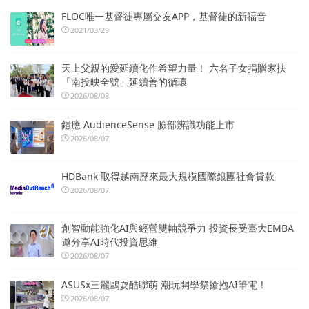
FLOC唯一基督徒專屬交友APP，基督徒的新福音
2021/03/29
天上父親的愛延續化作希望力量！ 六名子女捐贈家扶
「南投映全號」延續善的循環
2026/08/08
鎧應 AudienceSense 臉部辨識功能上市
2026/08/07
HDBank 取得越南歷來最大規模國際銀團社會貸款
2026/08/07
創智動能強化AI與經營雙軸競爭力 投資長受臺大EMBA
邀分享AI時代投資思維
2026/08/07
ASUSx三麗鷗耍酷聯萌 潮玩開學祭搶抱AI筆電！
2026/08/07