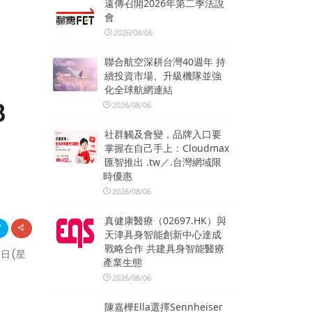
遠傳召開2026年第二季法說
會
2026/08/06
聯合航空深耕台灣40週年 持
續投資市場、升級機隊並強
化全球航網連結
8
2026/08/06
社群觸及會變，品牌入口要
掌握在自己手上：Cloudmax
匯智推出 .tw／.台灣網域限
時優惠
2026/08/06
真健康醫療（02697.HK）與
天津具身智能創新中心達成
戰略合作 共建具身智能醫療
5日(星
產業生態
2026/08/06
陳嘉樺Ella選擇Sennheiser