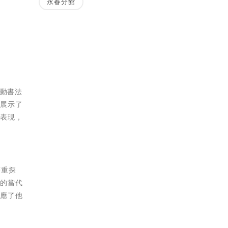
永春分館
推動書法
，展示了
的表現，
著重探
現的當代
反應了他