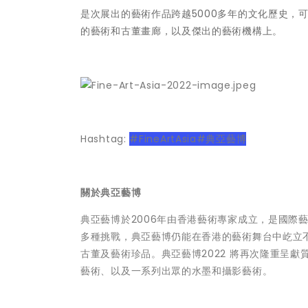
是次展出的藝術作品跨越5000多年的文化歷史，
的藝術和古董畫廊，以及傑出的藝術機構上。
Hashtag:
#FineArtAsia#典亞藝博
關於典亞藝博
典亞藝博於2006年由香港藝術專家成立，是國際
多種挑戰，典亞藝博仍能在香港的藝術舞台中屹立
古董及藝術珍品。典亞藝博2022 將再次隆重呈
藝術、以及一系列出眾的水墨和攝影藝術。