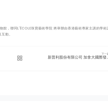
物館
，聯同
L'ÉCOLE珠寶藝術學院
將舉辦由香港藝術專家主講的學術
及互動。
下一
新普利股份有限公司 加拿大國際發..