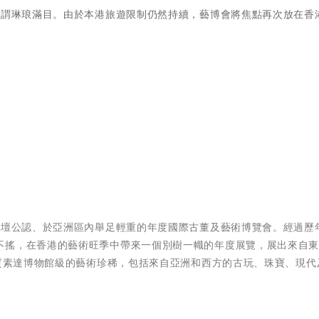
可謂琳琅滿目。由於本港旅遊限制仍然持續，藝博會將焦點再次放在香
藝壇公認、於亞洲區內舉足輕重的年度國際古董及藝術博覽會。經過歷
不搖，在香港的藝術旺季中帶來一個別樹一幟的年度展覽，展出來自
獻質素達博物館級的藝術珍稀，包括來自亞洲和西方的古玩、珠寶、現代