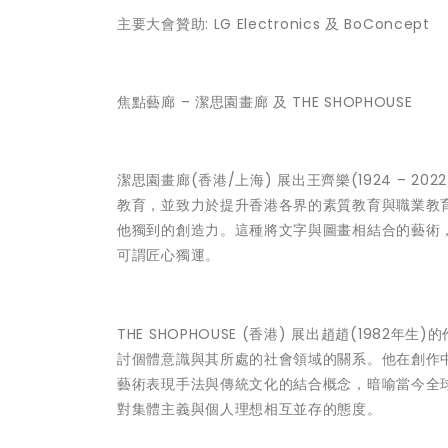
主要大會贊助: LG Electronics 及 BoConcept
焦點藝廊 – 潔思園畫廊 及 THE SHOPHOUSE
潔思園畫廊(香港/上海)
展出王齊樂(1924 – 
教育，並致力於提升香港各界的素質教育與職業教
他獨到的創造力。這種將文字與圖畫相結合的藝術
可謂匠心獨運。
THE SHOPHOUSE (香港)
展出趙趙(1982年生
討個體意識與其所處的社會領域的關系。他在創作
藝術表現手法與傳統文化的結合概念，暗喻當今全
對集體主義與個人理想相互並存的態度。