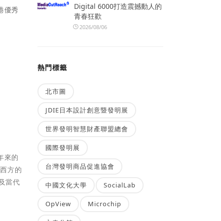
Digital 6000打造震撼動人的
港優秀
青春狂歡
2026/08/06
熱門標籤
北市圖
JDIE日本設計創意暨發明展
世界發明智慧財產聯盟總會
國際發明展
年來的
台灣發明商品促進協會
東西方的
及當代
中國文化大學
SocialLab
OpView
Microchip