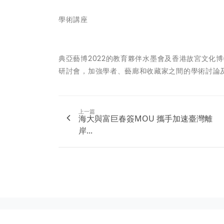
學術講座
典亞藝博2022
的教育夥伴
水墨會
及
香港故宮文化博
研討會，加強學者、藝廊和收藏家之間的學術討論
上一篇
海大與富巨春簽MOU 攜手加速臺灣離
岸...