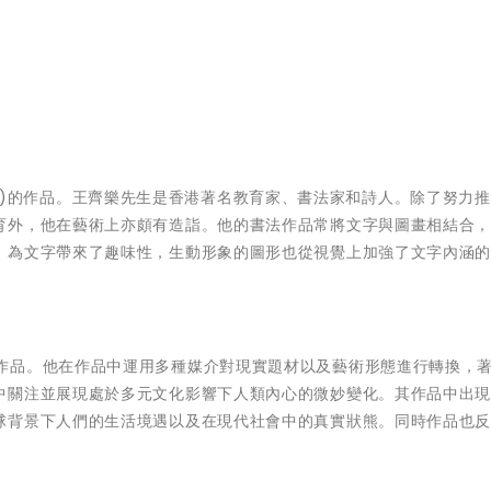
2022)的作品。王齊樂先生是香港著名教育家、書法家和詩人。除了努力
育外，他在藝術上亦頗有造詣。他的書法作品常將文字與圖畫相結合
，為文字帶來了趣味性，生動形象的圖形也從視覺上加強了文字內涵
)的作品。他在作品中運用多種媒介對現實題材以及藝術形態進行轉換，
中關注並展現處於多元文化影響下人類內心的微妙變化。其作品中出
球背景下人們的生活境遇以及在現代社會中的真實狀熊。同時作品也