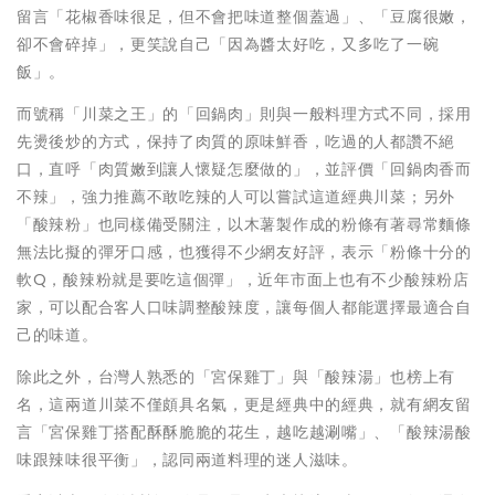
留言「花椒香味很足，但不會把味道整個蓋過」、「豆腐很嫩，
卻不會碎掉」，更笑說自己「因為醬太好吃，又多吃了一碗
飯」。
而號稱「川菜之王」的「回鍋肉」則與一般料理方式不同，採用
先燙後炒的方式，保持了肉質的原味鮮香，吃過的人都讚不絕
口，直呼「肉質嫩到讓人懷疑怎麼做的」，並評價「回鍋肉香而
不辣」，強力推薦不敢吃辣的人可以嘗試這道經典川菜；另外
「酸辣粉」也同樣備受關注，以木薯製作成的粉條有著尋常麵條
無法比擬的彈牙口感，也獲得不少網友好評，表示「粉條十分的
軟Q，酸辣粉就是要吃這個彈」，近年市面上也有不少酸辣粉店
家，可以配合客人口味調整酸辣度，讓每個人都能選擇最適合自
己的味道。
除此之外，台灣人熟悉的「宮保雞丁」與「酸辣湯」也榜上有
名，這兩道川菜不僅頗具名氣，更是經典中的經典，就有網友留
言「宮保雞丁搭配酥酥脆脆的花生，越吃越涮嘴」、「酸辣湯酸
味跟辣味很平衡」，認同兩道料理的迷人滋味。