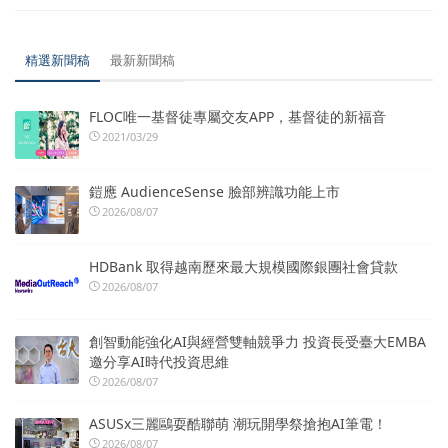
精選新聞稿
最新新聞稿
FLOC唯一基督徒專屬交友APP，基督徒的新福音
2021/03/29
鎧應 AudienceSense 臉部辨識功能上市
2026/08/07
HDBank 取得越南歷來最大規模國際銀團社會貸款
2026/08/07
創智動能強化AI與經營雙軸競爭力 投資長受臺大EMBA
邀分享AI時代投資思維
2026/08/07
ASUSx三麗鷗耍酷聯萌 潮玩開學祭搶抱AI筆電！
2026/08/07