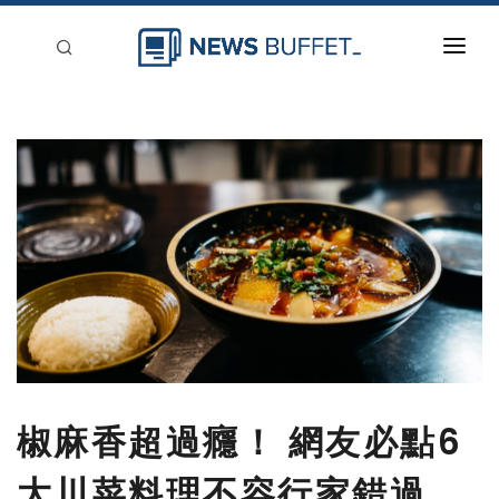
回到首頁
新聞稿分類
登入
刊登
椒麻香超過癮！ 網友必點6
大川菜料理不容行家錯過