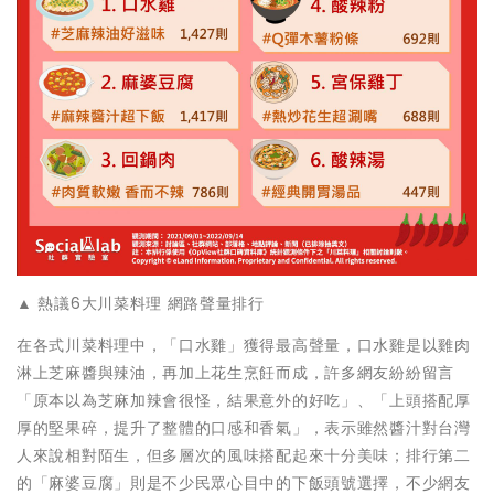
▲ 熱議6大川菜料理 網路聲量排行
在各式川菜料理中，「口水雞」獲得最高聲量，口水雞是以雞肉
淋上芝麻醬與辣油，再加上花生烹飪而成，許多網友紛紛留言
「原本以為芝麻加辣會很怪，結果意外的好吃」、「上頭搭配厚
厚的堅果碎，提升了整體的口感和香氣」，表示雖然醬汁對台灣
人來說相對陌生，但多層次的風味搭配起來十分美味；排行第二
的「麻婆豆腐」則是不少民眾心目中的下飯頭號選擇，不少網友