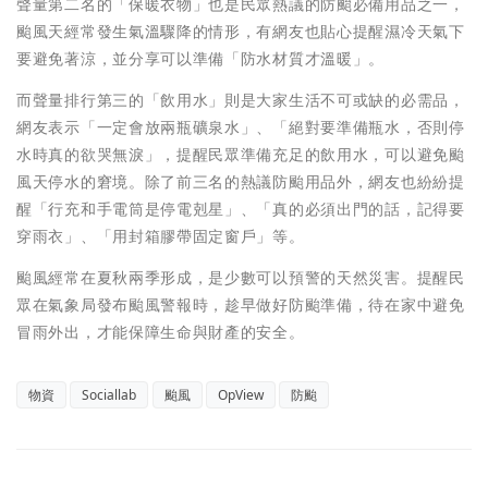
聲量第二名的「保暖衣物」也是民眾熱議的防颱必備用品之一，
颱風天經常發生氣溫驟降的情形，有網友也貼心提醒濕冷天氣下
要避免著涼，並分享可以準備「防水材質才溫暖」。
而聲量排行第三的「飲用水」則是大家生活不可或缺的必需品，
網友表示「一定會放兩瓶礦泉水」、「絕對要準備瓶水，否則停
水時真的欲哭無淚」，提醒民眾準備充足的飲用水，可以避免颱
風天停水的窘境。除了前三名的熱議防颱用品外，網友也紛紛提
醒「行充和手電筒是停電剋星」、「真的必須出門的話，記得要
穿雨衣」、「用封箱膠帶固定窗戶」等。
颱風經常在夏秋兩季形成，是少數可以預警的天然災害。提醒民
眾在氣象局發布颱風警報時，趁早做好防颱準備，待在家中避免
冒雨外出，才能保障生命與財產的安全。
物資
Sociallab
颱風
OpView
防颱