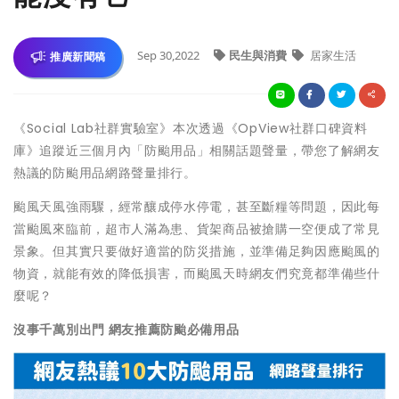
Sep 30,2022
民生與消費
居家生活
推廣新聞稿
《Social Lab社群實驗室》本次透過《OpView社群口碑資料
庫》追蹤近三個月內「防颱用品」相關話題聲量，帶您了解網友
熱議的防颱用品網路聲量排行。
颱風天風強雨驟，經常釀成停水停電，甚至斷糧等問題，因此每
當颱風來臨前，超市人滿為患、貨架商品被搶購一空便成了常見
景象。但其實只要做好適當的防災措施，並準備足夠因應颱風的
物資，就能有效的降低損害，而颱風天時網友們究竟都準備些什
麼呢？
沒事千萬別出門 網友推薦防颱必備用品