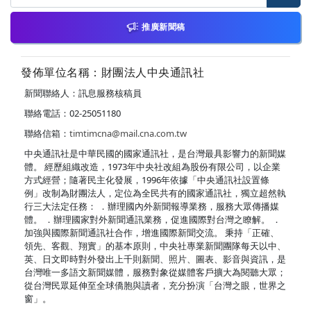
推廣新聞稿
發佈單位名稱：財團法人中央通訊社
新聞聯絡人：訊息服務核稿員
聯絡電話：02-25051180
聯絡信箱：
timtimcna@mail.cna.com.tw
中央通訊社是中華民國的國家通訊社，是台灣最具影響力的新聞媒
體。 經歷組織改造，1973年中央社改組為股份有限公司，以企業
方式經營；隨著民主化發展，1996年依據「中央通訊社設置條
例」改制為財團法人，定位為全民共有的國家通訊社，獨立超然執
行三大法定任務： ．辦理國內外新聞報導業務，服務大眾傳播媒
體。 ．辦理國家對外新聞通訊業務，促進國際對台灣之瞭解。 ．
加強與國際新聞通訊社合作，增進國際新聞交流。 秉持「正確、
領先、客觀、翔實」的基本原則，中央社專業新聞團隊每天以中、
英、日文即時對外發出上千則新聞、照片、圖表、影音與資訊，是
台灣唯一多語文新聞媒體，服務對象從媒體客戶擴大為閱聽大眾；
從台灣民眾延伸至全球僑胞與讀者，充分扮演「台灣之眼，世界之
窗」。