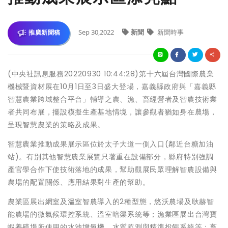
Sep 30,2022
新聞
新聞時事
推廣新聞稿
(中央社訊息服務20220930 10:44:28)第十六屆台灣國際農業
機械暨資材展在10月1日至3日盛大登場，嘉義縣政府與「嘉義縣
智慧農業跨域整合平台」輔導之農、漁、畜經營者及智農技術業
者共同布展，擺設模擬生產基地情境，讓參觀者猶如身在農場，
呈現智慧農業的策略及成果。
智慧農業推動成果展示區位於太子大道一側入口(鄰近台糖加油
站)。有別其他智慧農業展覽只著重在設備部分，縣府特別強調
產官學合作下使技術落地的成果，幫助觀展民眾理解智農設備與
農場的配置關係、應用結果對生產的幫助。
農業區展出網室及溫室智農導入的2種型態，悠沃農場及耿赫智
能農場的微氣候環控系統、溫室暗渠系統等；漁業區展出台灣寶
蝦養殖場所使用的水池增氧機、水質監測與精準投餵系統等；畜