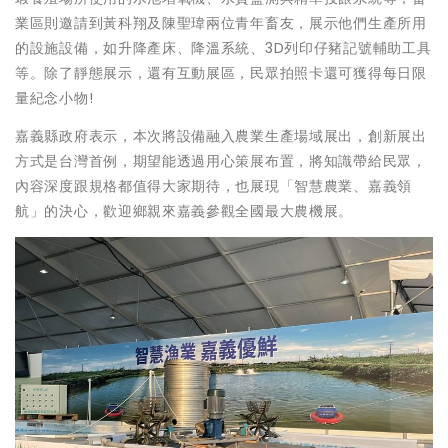
業區則邀請到黃科翔及陳聖瑋兩位青年畜友，展示他們生產所用
的設施設備，如升降產床、降溫系統、3D列印仔豬記號輔助工具
等。除了靜態展示，還有互動展區，民眾拍照卡還可獲得每日限
量紀念小物!
嘉義縣政府表示，本次將設備融入農業生產場域展出，創新展出
方式是台灣首例，期望能透過用心策展布置，將知識帶給民眾，
內容深度跟規格都值得大家期待，也展現「智慧農業、嘉義領
航」的決心，歡迎鄉親來嘉義參觀全國最大農機展。