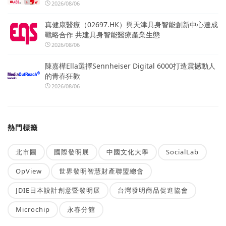
2026/08/06
真健康醫療（02697.HK）與天津具身智能創新中心達成
戰略合作 共建具身智能醫療產業生態
2026/08/06
陳嘉樺Ella選擇Sennheiser Digital 6000打造震撼動人
的青春狂歡
2026/08/06
熱門標籤
北市圖
國際發明展
中國文化大學
SocialLab
OpView
世界發明智慧財產聯盟總會
JDIE日本設計創意暨發明展
台灣發明商品促進協會
Microchip
永春分館