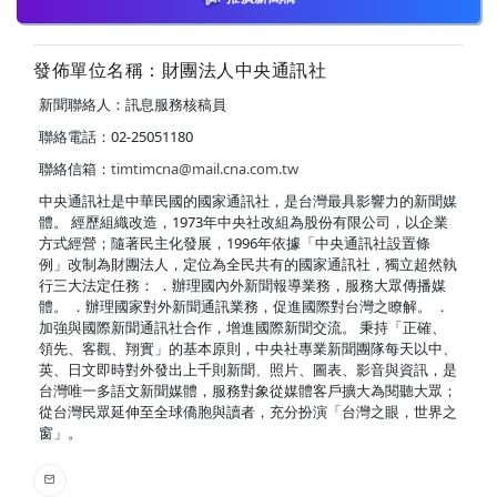
發佈單位名稱：財團法人中央通訊社
新聞聯絡人：訊息服務核稿員
聯絡電話：02-25051180
聯絡信箱：
timtimcna@mail.cna.com.tw
中央通訊社是中華民國的國家通訊社，是台灣最具影響力的新聞媒
體。 經歷組織改造，1973年中央社改組為股份有限公司，以企業
方式經營；隨著民主化發展，1996年依據「中央通訊社設置條
例」改制為財團法人，定位為全民共有的國家通訊社，獨立超然執
行三大法定任務： ．辦理國內外新聞報導業務，服務大眾傳播媒
體。 ．辦理國家對外新聞通訊業務，促進國際對台灣之瞭解。 ．
加強與國際新聞通訊社合作，增進國際新聞交流。 秉持「正確、
領先、客觀、翔實」的基本原則，中央社專業新聞團隊每天以中、
英、日文即時對外發出上千則新聞、照片、圖表、影音與資訊，是
台灣唯一多語文新聞媒體，服務對象從媒體客戶擴大為閱聽大眾；
從台灣民眾延伸至全球僑胞與讀者，充分扮演「台灣之眼，世界之
窗」。