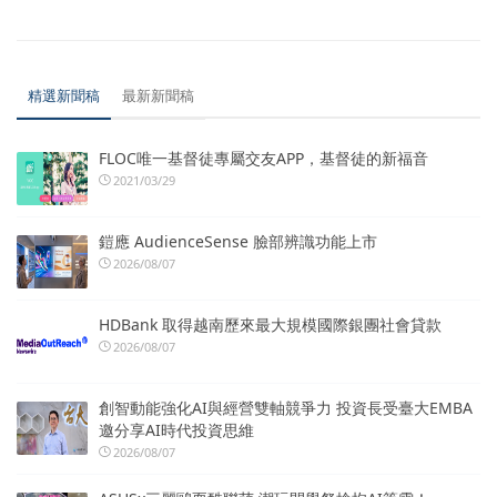
精選新聞稿
最新新聞稿
FLOC唯一基督徒專屬交友APP，基督徒的新福音
2021/03/29
鎧應 AudienceSense 臉部辨識功能上市
2026/08/07
HDBank 取得越南歷來最大規模國際銀團社會貸款
2026/08/07
創智動能強化AI與經營雙軸競爭力 投資長受臺大EMBA
邀分享AI時代投資思維
2026/08/07