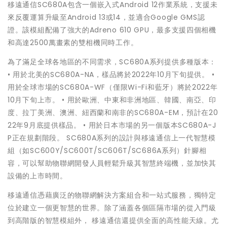
移遠通信SC680A包含一個嵌入式Android 12作業系統，支援未
來反覆運算升級至Android 13或14，並適合Google GMS認
證。該模組配備了強大的Adreno 610 GPU，最多支援四個相機
和高達2500萬畫素的雙相機同時工作。
為了滿足全球各地區的不同需求，SC680A系列提供多種版本：
• 用於北美的SC680A-NA，樣品將於2022年10月下旬提供。 •
用於全球市場的SC680A-WF（僅限Wi-Fi和藍牙）將於2022年
10月下旬上市。 • 用於歐洲、中東和非洲地區、韓國、南亞、印
度、拉丁美洲、澳洲、紐西蘭和南非的SC680A-EM，預計在20
22年9月底提供樣品。 • 用於日本市場的另一個版本SC680A-J
P正在規劃階段。 SC680A系列的設計與移遠通信上一代智慧模
組（如SC600Y/SC600T/SC606T/SC686A系列）針腳相
容，可以幫助物聯網開發人員輕鬆升級其智慧終端機，並加快其
設備的上市時間。
移遠通信憑藉廣泛的物聯網解決方案組合和一站式服務，獨特定
位於建立一個更智慧的世界。除了涵蓋各個區隔市場的從入門級
到高階版的智慧模組外， 移遠通信還提供全面的高性能天線。尤