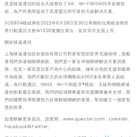
其是移遠通信的組合天線整合了4G、Wi-Fi和GNSS等多種技
術，為戶外應用提供了高度靈活和可靠的天線解決方案。
SC680A模組將在2022年9月28日至30日舉辦的拉斯維加斯世
界行動通訊大會W1.520號攤位展出，並於10月全面上市。
關於移遠通信
上海移遠通信技術股份有限公司對更智慧的世界充滿熱情，激勵
著我們加速物聯網創新。我們是一家全球物聯網解決方案供應
商，也是一家高度以客戶為中心的組織，擁有出色的支援和服務
作為後盾。我們不斷壯大的全球團隊由4000多名專業人員組
成，為行動通訊、GNSS、Wi-Fi和藍牙®模組、天線和物聯網連
接的創新奠定基調。我們的區域辦事處和支援團隊遍布全球，我
們的國際領導階層致力於推動物聯網的發展，幫助建立一個更智
慧的世界。
如需瞭解更多資訊，請查閱：www.quectel.com、LinkedIn、
Facebook和Twitter。