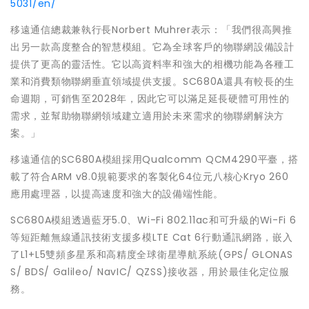
5031/en/
移遠通信總裁兼執行長Norbert Muhrer表示：「我們很高興推
出另一款高度整合的智慧模組。它為全球客戶的物聯網設備設計
提供了更高的靈活性。它以高資料率和強大的相機功能為各種工
業和消費類物聯網垂直領域提供支援。SC680A還具有較長的生
命週期，可銷售至2028年，因此它可以滿足延長硬體可用性的
需求，並幫助物聯網領域建立適用於未來需求的物聯網解決方
案。」
移遠通信的SC680A模組採用Qualcomm QCM4290平臺，搭
載了符合ARM v8.0規範要求的客製化64位元八核心Kryo 260
應用處理器，以提高速度和強大的設備端性能。
SC680A模組透過藍牙5.0、Wi-Fi 802.11ac和可升級的Wi-Fi 6
等短距離無線通訊技術支援多模LTE Cat 6行動通訊網路，嵌入
了L1+L5雙頻多星系和高精度全球衛星導航系統(GPS/ GLONAS
S/ BDS/ Galileo/ NavIC/ QZSS)接收器，用於最佳化定位服
務。