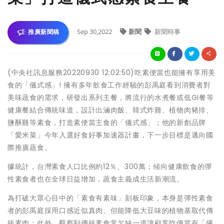
Sep 30,2022
新聞
新聞時事
推廣新聞稿
(中央社訊息服務20220930 12:02:50)吃素便當也能擁有享用美
食的「儀式感」! 擁有多年飲食工作經驗的彭禹庭看到消費者對
美味蔬食的需求，研發出系列主餐，將流行的水煮餐或低GI餐等
健康餐結合傳統味道，設計出滷肉飯、韓式炸雞、植物肉豬排、
鹽酥雞等素食，打造素便當主食的「儀式感」；他的新創品牌
「愛米菜」今年入選好食好事加速器計畫，下一步目標是邁向國
際推廣蔬食。
據統計，台灣素食人口比例約12％、300萬；傾向健康飲食的彈
性素食者也在全球日益增加，蔬食主義成生活新潮流。
為打破大眾心目中的「素食有素味」刻板印象，本身是彈性素食
者的彭禹庭採用口感近似真肉、但能降低大豆味的植物基取代傳
統素肉；此外，觀察到傳統素食常欠缺一道讓顧客吃便當有「儀