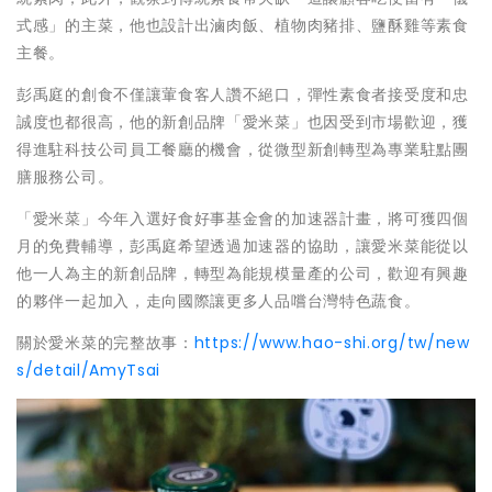
式感」的主菜，他也設計出滷肉飯、植物肉豬排、鹽酥雞等素食
主餐。
彭禹庭的創食不僅讓葷食客人讚不絕口，彈性素食者接受度和忠
誠度也都很高，他的新創品牌「愛米菜」也因受到市場歡迎，獲
得進駐科技公司員工餐廳的機會，從微型新創轉型為專業駐點團
膳服務公司。
「愛米菜」今年入選好食好事基金會的加速器計畫，將可獲四個
月的免費輔導，彭禹庭希望透過加速器的協助，讓愛米菜能從以
他一人為主的新創品牌，轉型為能規模量產的公司，歡迎有興趣
的夥伴一起加入，走向國際讓更多人品嚐台灣特色蔬食。
關於愛米菜的完整故事：
https://www.hao-shi.org/tw/new
s/detail/AmyTsai