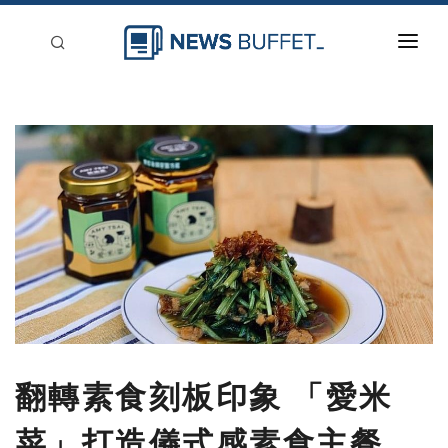
回到首頁
新聞稿分類
登入
刊登
翻轉素食刻板印象 「愛米
菜」打造儀式感素食主餐