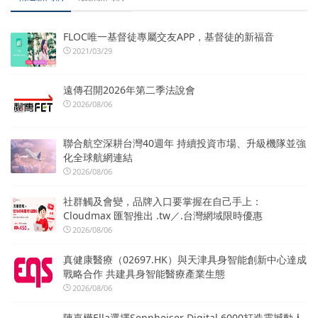
FLOC唯一基督徒專屬交友APP，基督徒的新福音
2021/03/29
遠傳召開2026年第二季法說會
2026/08/06
聯合航空深耕台灣40週年 持續投資市場、升級機隊並強
化全球航網連結
2026/08/06
社群觸及會變，品牌入口要掌握在自己手上：
Cloudmax 匯智推出 .tw／.台灣網域限時優惠
2026/08/06
真健康醫療（02697.HK）與天津具身智能創新中心達成
戰略合作 共建具身智能醫療產業生態
2026/08/06
陳嘉樺Ella選擇Sennheiser Digital 6000打造震撼動人