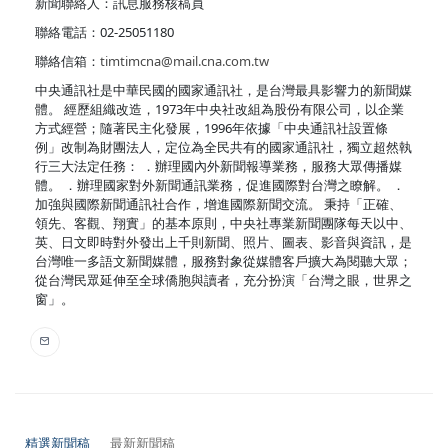
新聞聯絡人：訊息服務核稿員
聯絡電話：02-25051180
聯絡信箱：
timtimcna@mail.cna.com.tw
中央通訊社是中華民國的國家通訊社，是台灣最具影響力的新聞媒
體。 經歷組織改造，1973年中央社改組為股份有限公司，以企業
方式經營；隨著民主化發展，1996年依據「中央通訊社設置條
例」改制為財團法人，定位為全民共有的國家通訊社，獨立超然執
行三大法定任務： ．辦理國內外新聞報導業務，服務大眾傳播媒
體。 ．辦理國家對外新聞通訊業務，促進國際對台灣之瞭解。 ．
加強與國際新聞通訊社合作，增進國際新聞交流。 秉持「正確、
領先、客觀、翔實」的基本原則，中央社專業新聞團隊每天以中、
英、日文即時對外發出上千則新聞、照片、圖表、影音與資訊，是
台灣唯一多語文新聞媒體，服務對象從媒體客戶擴大為閱聽大眾；
從台灣民眾延伸至全球僑胞與讀者，充分扮演「台灣之眼，世界之
窗」。
精選新聞稿
最新新聞稿