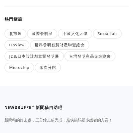
熱門標籤
北市圖
國際發明展
中國文化大學
SocialLab
OpView
世界發明智慧財產聯盟總會
JDIE日本設計創意暨發明展
台灣發明商品促進協會
Microchip
永春分館
NEWSBUFFET 新聞稿自助吧
新聞稿的好去處，三分鐘上稿完成，最快接觸最多讀者的方案！