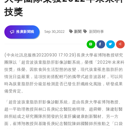
技獎
Sep 30,2022
新聞
新聞時事
推廣新聞稿
(中央社訊息服務20220930 17:10:29)長庚大學崔博翔教授研究
團隊以「超音波孩童脂肪肝影像診斷系統」榮獲「2022年未來科
技獎」殊榮。因飲食與生活型態的改變，現代孩童罹患脂肪肝的
情況日益嚴重，這項技術搭配輕巧的攜帶式超音波器材，可以同
時為孩童脂肪肝分級並檢測是否已發生肝纖維化風險，研發成果
備受肯定。
「超音波孩童脂肪肝影像診斷系統」是由長庚大學崔博翔教授、
趙一平助理教授與林口長庚紀念醫院賴明瑋、趙舜卿、陳建彰醫
師所組成之研究團隊所開發的兒童肝臟健康創新醫材。另一方
面，崔博翔教授與基隆長庚紀念醫院陳錦國醫師所推動之「口袋