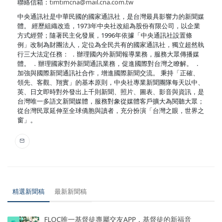
聯絡信箱：
timtimcna@mail.cna.com.tw
中央通訊社是中華民國的國家通訊社，是台灣最具影響力的新聞媒
體。 經歷組織改造，1973年中央社改組為股份有限公司，以企業
方式經營；隨著民主化發展，1996年依據「中央通訊社設置條
例」改制為財團法人，定位為全民共有的國家通訊社，獨立超然執
行三大法定任務： ．辦理國內外新聞報導業務，服務大眾傳播媒
體。 ．辦理國家對外新聞通訊業務，促進國際對台灣之瞭解。 ．
加強與國際新聞通訊社合作，增進國際新聞交流。 秉持「正確、
領先、客觀、翔實」的基本原則，中央社專業新聞團隊每天以中、
英、日文即時對外發出上千則新聞、照片、圖表、影音與資訊，是
台灣唯一多語文新聞媒體，服務對象從媒體客戶擴大為閱聽大眾；
從台灣民眾延伸至全球僑胞與讀者，充分扮演「台灣之眼，世界之
窗」。
精選新聞稿
最新新聞稿
FLOC唯一基督徒專屬交友APP，基督徒的新福音