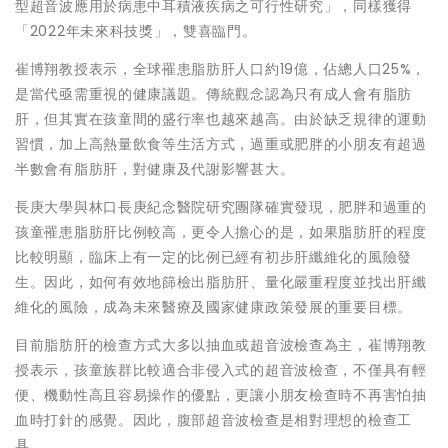
型超音波應用於病患中耳積液疾病之可行性研究」，同樣獲得
「2022年未來科技獎」，雙喜臨門。
崔博翔教授表示，全球罹患脂肪肝人口約19億，佔總人口25%，
是當代亟需重視的健康議題。傳統觀念認為只有成人會有脂肪
肝，但其實在孩童間的盛行率也越來越高。由於缺乏規律的運動
習慣，加上高熱量飲食等生活方式，過重或肥胖的小朋友有超過
半數會有脂肪肝，對健康及代謝影響甚大。
長庚大學與林口長庚紀念醫院研究團隊確實發現，肥胖和過重的
孩童罹患脂肪肝比例較高，更令人擔心的是，如果脂肪肝的程度
比較明顯，臨床上有一定的比例已經有初步肝纖維化的風險發
生。因此，如何有效地篩檢出脂肪肝、量化嚴重程度並找出肝纖
維化的風險，成為未來醫療及國家健康政策發展的重要目標。
目前脂肪肝的檢查方式大多以抽血或超音波檢查為主，崔博翔教
授表示，孩童族群比較適合非侵入式的超音波檢查，不僅具有輕
便、機動性高且容易操作的優點，更讓小朋友檢查時不再害怕抽
血時打針的感覺。因此，腹部超音波檢查是相對理想的檢查工
具。