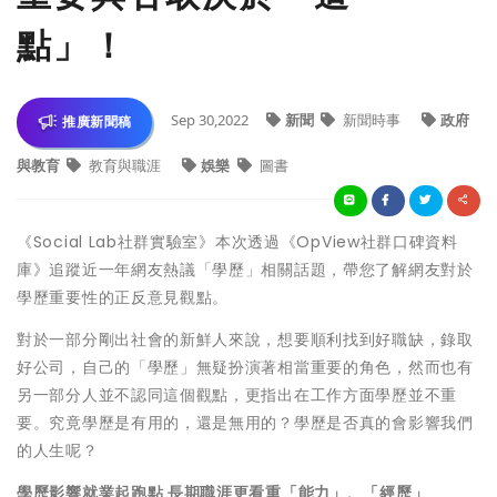
點」！
Sep 30,2022
新聞
新聞時事
政府
推廣新聞稿
與教育
教育與職涯
娛樂
圖書
《Social Lab社群實驗室》本次透過《OpView社群口碑資料
庫》追蹤近一年網友熱議「學歷」相關話題，帶您了解網友對於
學歷重要性的正反意見觀點。
對於一部分剛出社會的新鮮人來說，想要順利找到好職缺，錄取
好公司，自己的「學歷」無疑扮演著相當重要的角色，然而也有
另一部分人並不認同這個觀點，更指出在工作方面學歷並不重
要。究竟學歷是有用的，還是無用的？學歷是否真的會影響我們
的人生呢？
學歷影響就業起跑點 長期職涯更看重「能力」、「經歷」