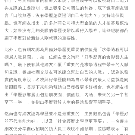
作」，對於剛畢業的新鮮人來說，學歷幾乎可以被視為自己能力
與見識的主要證明，也是吸引公司關注的利器，底下也有網友留
言「口說無憑，沒有學歷怎麼證明自己有能力？」支持這個觀
點。也有網友指出，許多外商公司和大型企業的人才招募規模浩
大，如果沒有足夠亮眼的學歷便難以獲得入場券，這些經驗都凸
顯了學歷對於新鮮人剛就職的重要性。
此外，也有網友認為具備好學歷更重要的價值是「求學過程可以
擴展人脈見聞」，如一位網友發文詢問「好學歷真的會影響人生
嗎？」底下便有其他網友回覆「重要的是求學過程中帶來的人脈
和見識，參加社團交朋友可以建立幫助自己的人脈」，認為以務
實的角度來說，名校與好學歷能夠為自己帶來的最大助益就是同
儕跟眼界，長期下來能夠幫助自己獲得更多好機會。也有網友指
出「學歷影響層面包括朋友圈、價值觀、內涵、未來的另一半甚
至下一半」，並指出學歷對於人生的長遠影響至關重要。
然而也有網友認為學歷並不是最重要的，主要觀點包含「學歷好
並不代表能力好」，以及「社會經歷比學歷更重要」。一名雇主
網友便分享自己招聘的頂大員工表現不如預期，並感嘆表示「有