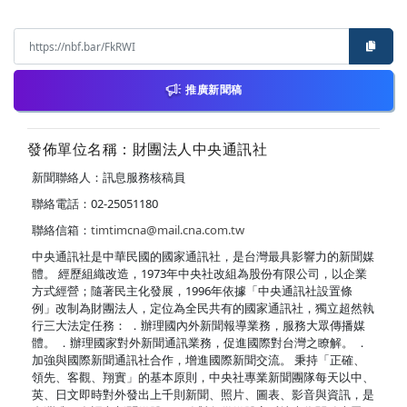
推廣新聞稿
發佈單位名稱：財團法人中央通訊社
新聞聯絡人：訊息服務核稿員
聯絡電話：02-25051180
聯絡信箱：
timtimcna@mail.cna.com.tw
中央通訊社是中華民國的國家通訊社，是台灣最具影響力的新聞媒
體。 經歷組織改造，1973年中央社改組為股份有限公司，以企業
方式經營；隨著民主化發展，1996年依據「中央通訊社設置條
例」改制為財團法人，定位為全民共有的國家通訊社，獨立超然執
行三大法定任務： ．辦理國內外新聞報導業務，服務大眾傳播媒
體。 ．辦理國家對外新聞通訊業務，促進國際對台灣之瞭解。 ．
加強與國際新聞通訊社合作，增進國際新聞交流。 秉持「正確、
領先、客觀、翔實」的基本原則，中央社專業新聞團隊每天以中、
英、日文即時對外發出上千則新聞、照片、圖表、影音與資訊，是