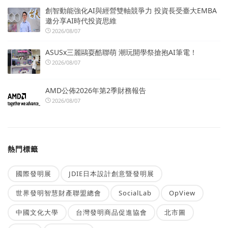
創智動能強化AI與經營雙軸競爭力 投資長受臺大EMBA
邀分享AI時代投資思維
2026/08/07
ASUSx三麗鷗耍酷聯萌 潮玩開學祭搶抱AI筆電！
2026/08/07
AMD公佈2026年第2季財務報告
2026/08/07
熱門標籤
國際發明展
JDIE日本設計創意暨發明展
世界發明智慧財產聯盟總會
SocialLab
OpView
中國文化大學
台灣發明商品促進協會
北市圖