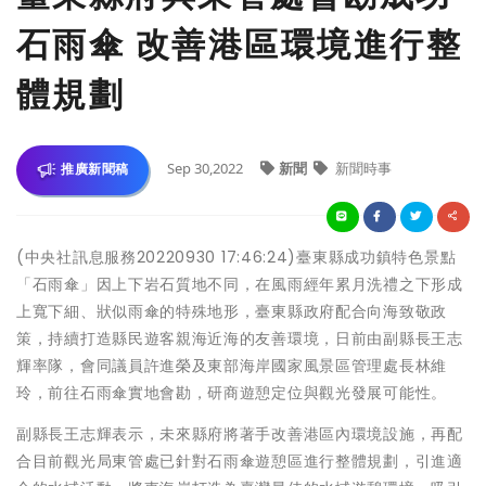
石雨傘 改善港區環境進行整
體規劃
Sep 30,2022
新聞
新聞時事
推廣新聞稿
(中央社訊息服務20220930 17:46:24)臺東縣成功鎮特色景點
「石雨傘」因上下岩石質地不同，在風雨經年累月洗禮之下形成
上寬下細、狀似雨傘的特殊地形，臺東縣政府配合向海致敬政
策，持續打造縣民遊客親海近海的友善環境，日前由副縣長王志
輝率隊，會同議員許進榮及東部海岸國家風景區管理處長林維
玲，前往石雨傘實地會勘，研商遊憩定位與觀光發展可能性。
副縣長王志輝表示，未來縣府將著手改善港區內環境設施，再配
合目前觀光局東管處已針對石雨傘遊憩區進行整體規劃，引進適