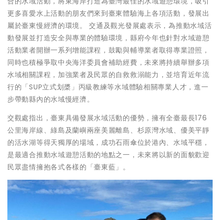
合的水域活動，將東海岸打造為臺灣最佳的水域遊憩環境，吸引
更多喜愛水上活動的朋友們來到臺東體驗海上各項活動，發展出
屬於臺東慢經濟的環境。 交通及觀光發展處表示，為推動水域活
動發展並打造安全與專業的體驗環境，縣府今年也針對水域遊憩
活動業者開辦一系列增能課程，鼓勵與輔導業者取得專業證照，
同時也積極爭取中央海洋委員會補助經費，未來將持續舉辦多項
水域相關課程，加強業者及民眾的自救救溺能力，並培育近年流
行的「SUP立式划槳」丙級教練等水域體驗相關專業人才，進一
步帶動縣內的水域慢經濟。
交觀處指出，臺東具備發展水域活動的優勢，擁有全臺最長176
公里海岸線、綠島及蘭嶼兩座美麗離島、杉原灣水域、優美平靜
的活水湖等得天獨厚的場域，成功石雨傘位於港內、水域平穩，
是最適合推動水域遊憩活動的地點之一，未來將以新的面貌歡迎
民眾盡情擁抱各式各樣的「臺東藍」。