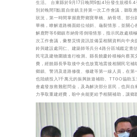
生活。 台東縣於9月17日晚間9點41分發生規模6
別於晚間11點親自坐鎮主持第一次工作會議，聽取
狀況，第一時間掌握鹿野鄉寶華橋、納骨塔、部分路
華橋，瞭解道路橋面錯位傾斜、龜裂情形，並關心
解鹿野等6鄉鎮市納骨塔倒塌情形，指示民政處積極協
次工作會議，彙整災情資訊並備妥相關資料向中央提
鈴與建設處同仁、建築師等兵分4路分區域鑑定查
民宅及建物圍牆進行檢測。縣長饒慶鈴積極向蔡英
費，經饒縣長爭取後中央也放寬地震後相關民宅補
鄉鎮、警消及道路修復、修建等第一線人員，在第
也陸續投入1千萬元的振興旅遊補助、TTGO協助
會處發放救難慰問金，及為解決部分居民，也與自
力爭取重建經費，盼中央能更給予相關補助，讓鄉