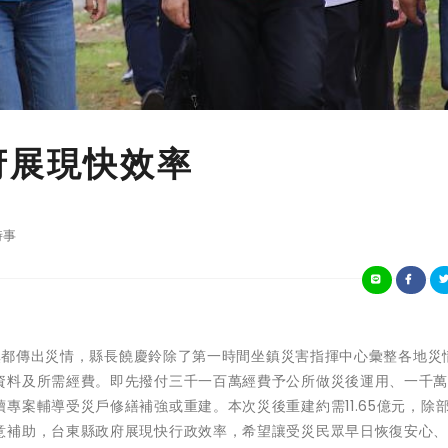
府展現快效率
時事
五鄉鎮都傳出災情，縣長饒慶鈴除了第一時間坐鎮災害指揮中心彙整各地災
資料及所需經費。即先撥付三千一百萬經費予公所做災後運用、一千
專案輔導受災戶修繕補強或重建。本次災後重建約需11.65億元，除
意補助，台東縣政府展現快行政效率，希望讓受災民眾早日恢復安心