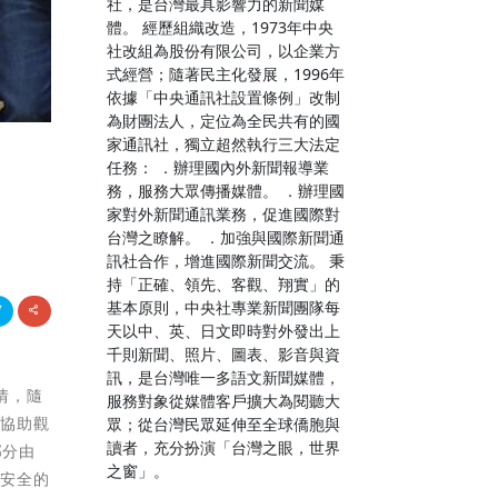
社，是台灣最具影響力的新聞媒
體。 經歷組織改造，1973年中央
社改組為股份有限公司，以企業方
式經營；隨著民主化發展，1996年
依據「中央通訊社設置條例」改制
為財團法人，定位為全民共有的國
家通訊社，獨立超然執行三大法定
任務： ．辦理國內外新聞報導業
務，服務大眾傳播媒體。 ．辦理國
家對外新聞通訊業務，促進國際對
台灣之瞭解。 ．加強與國際新聞通
訊社合作，增進國際新聞交流。 秉
持「正確、領先、客觀、翔實」的
基本原則，中央社專業新聞團隊每
天以中、英、日文即時對外發出上
千則新聞、照片、圖表、影音與資
訊，是台灣唯一多語文新聞媒體，
情，隨
服務對象從媒體客戶擴大為閱聽大
萬協助觀
眾；從台灣民眾延伸至全球僑胞與
讀者，充分扮演「台灣之眼，世界
部分由
之窗」。
、安全的