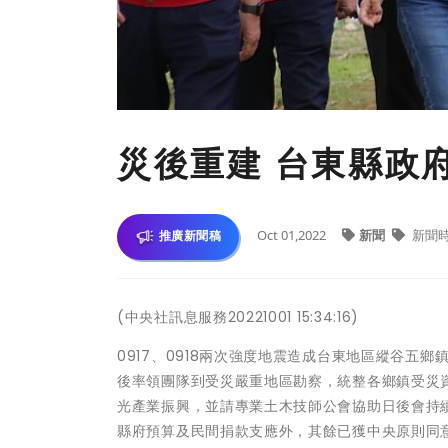
災後重建 台東縣政
Oct 01,2022
新聞
新聞
推廣新聞稿
(中央社訊息服務20221001 15:34:16)
0917、0918兩次強度地震造成台東地區縱谷
後率領團隊到受災嚴重地區勘察，統整各鄉鎮受災
光產業振興，並請專業土木技師公會協助日後會持續
縣府預算及民間捐款支應外，其餘已獲中央原則同