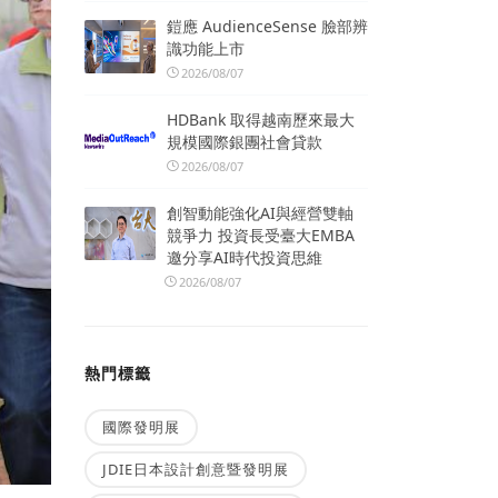
鎧應 AudienceSense 臉部辨
識功能上市
2026/08/07
HDBank 取得越南歷來最大
規模國際銀團社會貸款
2026/08/07
創智動能強化AI與經營雙軸
競爭力 投資長受臺大EMBA
邀分享AI時代投資思維
2026/08/07
熱門標籤
國際發明展
JDIE日本設計創意暨發明展