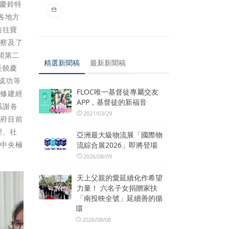
饒慶鈴特
各地方
前往寶
視察及了
開第二
精選新聞稿
最新新聞稿
長饒慶
成功等
FLOC唯一基督徒專屬交友
項修建經
APP，基督徒的新福音
感謝各
2021/03/29
縣府目前
理、社
亞洲最大級物流展「國際物
向中央極
流綜合展2026」即將登場
2026/08/09
天上父親的愛延續化作希望
力量！ 六名子女捐贈家扶
「南投映全號」延續善的循
環
2026/08/08