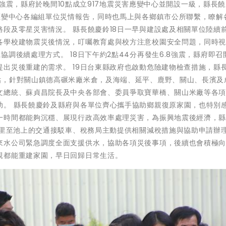
.4強震，縣府於晚間10點成立917地震災害應變中心並開設一級，縣長
應變中心各編組單位災情報告，同時也馬上與各鄉鎮市公所聯繫，瞭解
段及零星災害情況。 縣長饒慶鈴18日一早與建設處及相關單位陸續
各學校建物震災後情況，叮囑教育處與校方注意校園安全問題，同時
調後續處理方式。 18日下午約2點44分再發生6.8強震，縣府即召
出災後重建的需求。 19日台東縣政府也啟動危險建物檢查措施，縣
估，針對關山鎮德高碾米廠米倉，及海端、延平、鹿野、關山、長濱及
文總統、蘇貞昌院長及中央各部會、委員爭取寶華橋、關山米廠等各
助。 縣長饒慶鈴及縣府與各單位齊心攜手協助鄉親復原家園，也特別
一時間都能夠沉穩、展現行政高效率處理災害，為振興地震後經濟，
玉里至池上的交通接駁車、稅務局主動提供相關減稅措施與協助申請辦
來水公司緊急調度全面支援供水，協助各項災後事項，後續也會積極
親都能重建家園，早日回歸日常生活。