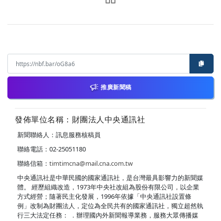
推廣新聞稿
發佈單位名稱：財團法人中央通訊社
新聞聯絡人：訊息服務核稿員
聯絡電話：02-25051180
聯絡信箱：
timtimcna@mail.cna.com.tw
中央通訊社是中華民國的國家通訊社，是台灣最具影響力的新聞媒
體。 經歷組織改造，1973年中央社改組為股份有限公司，以企業
方式經營；隨著民主化發展，1996年依據「中央通訊社設置條
例」改制為財團法人，定位為全民共有的國家通訊社，獨立超然執
行三大法定任務： ．辦理國內外新聞報導業務，服務大眾傳播媒