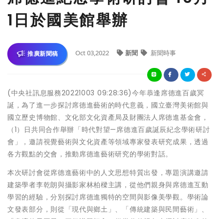
1日於國美館舉辦
Oct 03,2022
新聞
新聞時事
推廣新聞稿
(中央社訊息服務20221003 09:28:36)今年恭逢席德進百歲冥
誕，為了進一步探討席德進藝術的時代意義，國立臺灣美術館與
國立歷史博物館、文化部文化資產局及財團法人席德進基金會，
（1）日共同合作舉辦「時代對望—席德進百歲誕辰紀念學術研討
會」，邀請視覺藝術與文化資產等領域專家發表研究成果，透過
各方觀點的交會，推動席德進藝術研究的學術對話。
本次研討會從席德進藝術中的人文思想特質出發，專題演講邀請
建築學者李乾朗與攝影家林柏樑主講，從他們親身與席德進互動
學習的經驗，分別探討席德進獨特的空間與影像美學觀。學術論
文發表部分，則從「現代與鄉土」、「傳統建築與民間藝術」、