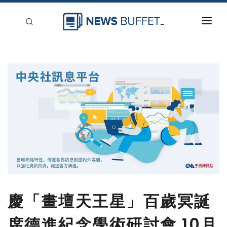
回到首頁
新聞稿分類
登入
刊登
慶「畫壇天王星」百歲冥誕
席德進紀念學術研討會 10月