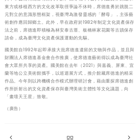
東方或移植西方的文化改革取徑爭論不休時，席德進勇於跳脫二
元對立的意識形態框架，視臺灣為激發靈感的「酵母」，主張藝
術創作應回歸鄉土。此外，早在政府於1982年制定文化資產保存
法之前，席德進即積極為林安泰古厝、板橋林家花園等古蹟保存
請命，成為臺灣文化資產保護運動的先驅。
國美館自1992年起即承接大批席德進遺留的文物與作品，並且與
財團法人席德進基金會合作推廣，使席德進藝術得以成為臺灣社
會大眾所共享的資產。國美館在去年（2021）與嘉義、屏東、宜
蘭等地公立美術館攜手，以巡迴展方式，推介館藏席德進的精采
作品。今年則以跨機構合作模式辦理研討會，藉由重探席德進創
作所折射出的文化資產保存與臺灣美術主體性等文化議題，向
「畫壇天王星」致敬。
（廣告）