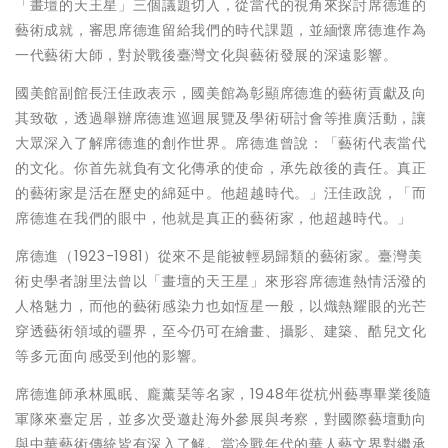
「畫壇的天王星」三個議題切入，從當代的視角來探討席德進的
藝術成就，審思席德進留給我們的時代課題，並緬懷席德進作為
一代藝術大師，對於戰後臺灣文化與藝術發展的深遠影響。
國美館副館長汪佳政表示，國美館為彰顯席德進的藝術貢獻及向
其致敬，透過舉辦席德進巡迴展覽及學術研討會等推廣活動，讓
大眾深入了解席德進的創作世界。席德進曾說：「藝術代表當代
的文化。你首先就負有文化傳承的使命，承先啟後的責任。真正
的藝術家是活在歷史的綿延中。他超越時代。」汪佳政說，「而
席德進在我們的眼中，他就是真正的藝術家，他超越時代。」
席德進（1923-1981）從來不是能被輕易歸類的藝術家。臺灣美
術史學者謝里法曾以「畫壇的天王星」來形容席德進熱情活潑的
人格魅力，而他的藝術感染力也如恆星一般，以熾熱耀眼的光芒
穿透藝術領域的疆界，至今仍可在繪畫、攝影、建築、酷兒文化
等多元面向感受到他的影響。
席德進師承林風眠、龐薰琹等名家，1948年從杭州藝專畢業後隨
軍隊來臺定居，並多次受邀赴海外參展與考察，對國際藝壇動向
與中華藝術傳統皆有深入了解。當冷戰年代的華人藝文界對繼承