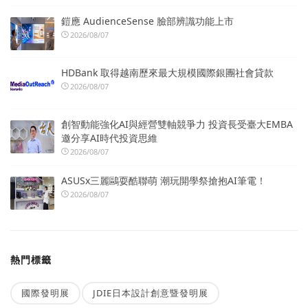
鎧應 AudienceSense 臉部辨識功能上市
2026/08/07
HDBank 取得越南歷來最大規模國際銀團社會貸款
2026/08/07
創智動能強化AI與經營雙軸競爭力 投資長受臺大EMBA
邀分享AI時代投資思維
2026/08/07
ASUSx三麗鷗耍酷聯萌 潮玩開學祭搶抱AI筆電！
2026/08/07
熱門標籤
國際發明展
JDIE日本設計創意暨發明展