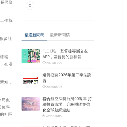
，長照資
區工作就
精選新聞稿
最新新聞稿
，很多社
FLOC唯一基督徒專屬交友
APP，基督徒的新福音
樣樣精
2021/03/29
果，在場
遠傳召開2026年第二季法說
會
習新知，
2026/08/06
聯合航空深耕台灣40週年 持
會局也
續投資市場、升級機隊並強
0位學
化全球航網連結
多的社區
2026/08/06