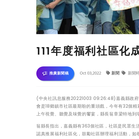
111年度福利社區化
Oct 03,2022
新聞
新聞
推廣新聞稿
(中央社訊息服務20221003 09:26:48)
會是18鄉鎮市社區最期盼的重頭戲，今年有32個
上午視覺、聽覺及味覺的饗宴，縣長翁章梁特地到
翁縣長指出，嘉義縣有363個社區，社區是民眾
認真推展福利社區化，鼓勵社區辦理福利活動，如巷