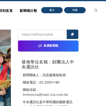
回到首頁
新聞稿分類
登入
刊登
推廣新聞稿
發佈單位名稱：財團法人中
央通訊社
新聞聯絡人：訊息服務核稿員
聯絡電話：02-25051180
聯絡信箱：
timtimcna@mail.cna.com.tw
中央通訊社是中華民國的國家通訊