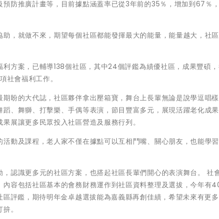
預防推廣計畫等，目前據點涵蓋率已從3年前的35％，增加到67％
協助，就做不來，期望每個社區都能發揮最大的能量，能量越大，社
利方案，已輔導138個社區，其中24個評鑑為績優社區，成果豐碩
各項社會福利工作。
最期盼的大代誌，社區夥伴拿出壓箱寶，舞台上長輩無論是說學逗唱
舞蹈、舞獅、打擊樂、手偶等表演，節目豐富多元，展現活躍老化成
成果展讓更多民眾投入社區營造及服務行列。
的活動及課程，老人家不僅在據點可以互相鬥嘴、關心朋友，也能學
動，認識更多元的社區方案，也搭起社區長輩們開心的表演舞台。 社
，內容包括社區基本的會務財務運作到社區資料整理及選拔，今年有4
府社區評鑑，期待明年金卓越選拔能為嘉義縣再創佳績，希望未來有更
打拚。