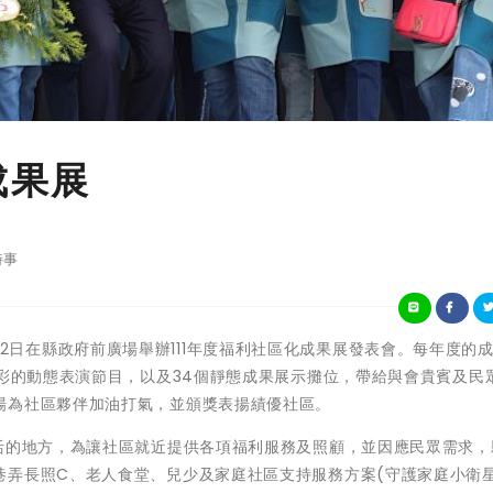
成果展
時事
嘉義縣政府2日在縣政府前廣場舉辦111年度福利社區化成果展發表會。每年度的
精彩的動態表演節目，以及34個靜態成果展示攤位，帶給與會貴賓及民
場為社區夥伴加油打氣，並頒獎表揚績優社區。
生活的地方，為讓社區就近提供各項福利服務及照顧，並因應民眾需求，
弄長照C、老人食堂、兒少及家庭社區支持服務方案(守護家庭小衛星