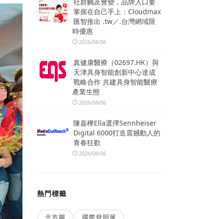
社群觸及會變，品牌入口要
掌握在自己手上：Cloudmax
匯智推出 .tw／.台灣網域限
時優惠
2026/08/06
真健康醫療（02697.HK）與
天津具身智能創新中心達成
戰略合作 共建具身智能醫療
產業生態
2026/08/06
陳嘉樺Ella選擇Sennheiser
Digital 6000打造震撼動人的
青春狂歡
2026/08/06
熱門標籤
北市圖
國際發明展