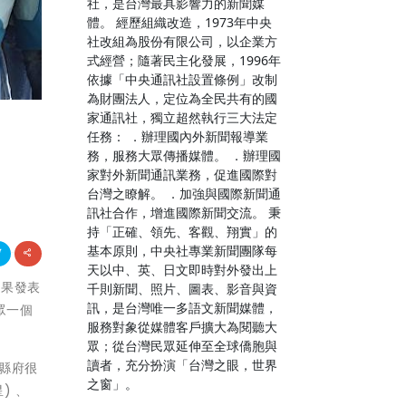
社，是台灣最具影響力的新聞媒
體。 經歷組織改造，1973年中央
社改組為股份有限公司，以企業方
式經營；隨著民主化發展，1996年
依據「中央通訊社設置條例」改制
為財團法人，定位為全民共有的國
家通訊社，獨立超然執行三大法定
任務： ．辦理國內外新聞報導業
務，服務大眾傳播媒體。 ．辦理國
家對外新聞通訊業務，促進國際對
台灣之瞭解。 ．加強與國際新聞通
訊社合作，增進國際新聞交流。 秉
持「正確、領先、客觀、翔實」的
基本原則，中央社專業新聞團隊每
天以中、英、日文即時對外發出上
成果發表
千則新聞、照片、圖表、影音與資
訊，是台灣唯一多語文新聞媒體，
眾一個
服務對象從媒體客戶擴大為閱聽大
眾；從台灣民眾延伸至全球僑胞與
讀者，充分扮演「台灣之眼，世界
縣府很
之窗」。
) 、