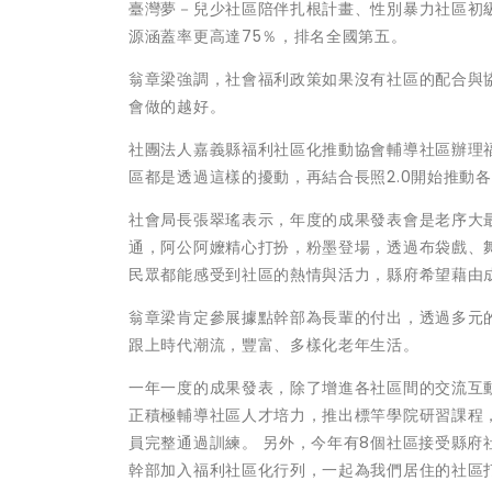
臺灣夢－兒少社區陪伴扎根計畫、性別暴力社區初級
源涵蓋率更高達75％，排名全國第五。
翁章梁強調，社會福利政策如果沒有社區的配合與
會做的越好。
社團法人嘉義縣福利社區化推動協會輔導社區辦理福
區都是透過這樣的擾動，再結合長照2.0開始推動
社會局長張翠瑤表示，年度的成果發表會是老序大
通，阿公阿嬤精心打扮，粉墨登場，透過布袋戲、
民眾都能感受到社區的熱情與活力，縣府希望藉由
翁章梁肯定參展據點幹部為長輩的付出，透過多元
跟上時代潮流，豐富、多樣化老年生活。
一年一度的成果發表，除了增進各社區間的交流互
正積極輔導社區人才培力，推出標竿學院研習課程
員完整通過訓練。 另外，今年有8個社區接受縣
幹部加入福利社區化行列，一起為我們居住的社區