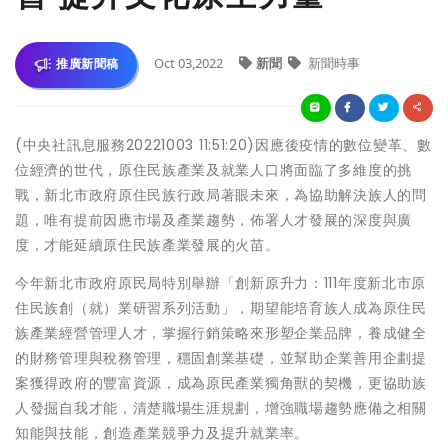
Oct 03,2022
新聞
新聞時事
推廣新聞稿
(中央社訊息服務20221003 11:51:20)因應後疫情的數位變革、數
位經濟的世代，原住民族產業及就業人口將面臨了多維度的挑
戰，新北市政府原住民族行政局著眼未來，為協助解決族人的問
題，唯有提前因應市場及產業趨勢，佈署人才發展的深度與廣
度，才能延續原住民族產業發展的火苗。
今年新北市政府原民局特別舉辦「創新原升力：111年度新北市原
住民族創（就）業研習系列活動」，期望能培育族人成為原住民
族產業經營管理人才，掌握行銷策略來形塑企業品牌，養成健全
的財務管理與稅務管理，穩固創業基礎，並幫助企業善用企劃提
案獲得政府的豐富資源，成為原民產業獨角獸的契機，更協助族
人發掘自我才能，清楚職場生涯規劃，增強職場趨勢應備之相關
知能與技能，創造產業競爭力及提升就業率。