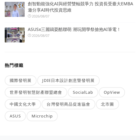
創智動能強化AI與經營雙軸競爭力 投資長受臺大EMBA
邀分享AI時代投資思維
2026/08/07
ASUSx三麗鷗耍酷聯萌 潮玩開學祭搶抱AI筆電！
2026/08/07
熱門標籤
國際發明展
JDIE日本設計創意暨發明展
世界發明智慧財產聯盟總會
SocialLab
OpView
中國文化大學
台灣發明商品促進協會
北市圖
ASUS
Microchip