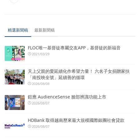
精選新聞稿
最新新聞稿
FLOC唯一基督徒專屬交友APP，基督徒的新福音
2021/03/29
天上父親的愛延續化作希望力量！ 六名子女捐贈家扶
「南投映全號」延續善的循環
2026/08/08
鎧應 AudienceSense 臉部辨識功能上市
2026/08/07
HDBank 取得越南歷來最大規模國際銀團社會貸款
2026/08/07