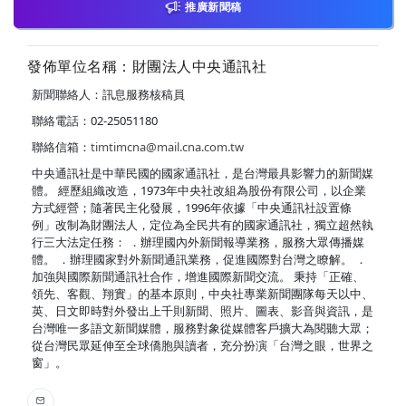
推廣新聞稿
發佈單位名稱：財團法人中央通訊社
新聞聯絡人：訊息服務核稿員
聯絡電話：02-25051180
聯絡信箱：
timtimcna@mail.cna.com.tw
中央通訊社是中華民國的國家通訊社，是台灣最具影響力的新聞媒
體。 經歷組織改造，1973年中央社改組為股份有限公司，以企業
方式經營；隨著民主化發展，1996年依據「中央通訊社設置條
例」改制為財團法人，定位為全民共有的國家通訊社，獨立超然執
行三大法定任務： ．辦理國內外新聞報導業務，服務大眾傳播媒
體。 ．辦理國家對外新聞通訊業務，促進國際對台灣之瞭解。 ．
加強與國際新聞通訊社合作，增進國際新聞交流。 秉持「正確、
領先、客觀、翔實」的基本原則，中央社專業新聞團隊每天以中、
英、日文即時對外發出上千則新聞、照片、圖表、影音與資訊，是
台灣唯一多語文新聞媒體，服務對象從媒體客戶擴大為閱聽大眾；
從台灣民眾延伸至全球僑胞與讀者，充分扮演「台灣之眼，世界之
窗」。