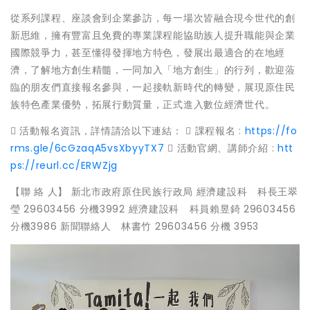
從系列課程、座談會到企業參訪，每一場次皆融合現今世代的創
新思維，擁有豐富且免費的專業課程能協助族人提升職能與企業
國際競爭力，甚至懂得發揮地方特色，發展出最適合的在地經
濟，了解地方創生精髓，一同加入「地方創生」的行列，歡迎蒞
臨的朋友們直接報名參與，一起接軌新時代的轉變，展現原住民
族特色產業優勢，拓展行動質量，正式進入數位經濟世代。
 活動報名資訊，詳情請洽以下連結：  課程報名 :
https://fo
rms.gle/6cGzaqA5vsXbyyTX7
 活動官網、講師介紹 :
htt
ps://reurl.cc/ERWZjg
【聯 絡 人】 新北市政府原住民族行政局 經濟建設科 科長王翠
瑩 29603456 分機3992 經濟建設科 科員賴昱錡 29603456
分機3986 新聞聯絡人 林書竹 29603456 分機 3953