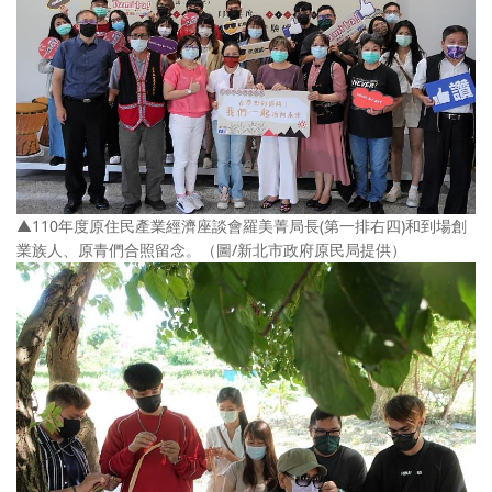
▲110年度原住民產業經濟座談會羅美菁局長(第一排右四)和到場創
業族人、原青們合照留念。（圖/新北市政府原民局提供）