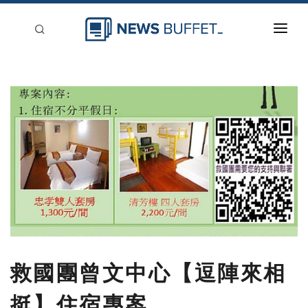
回到首頁
新聞稿分類
登入
刊登
救國團曾文中心【逗陣來相
挺】住宿專案