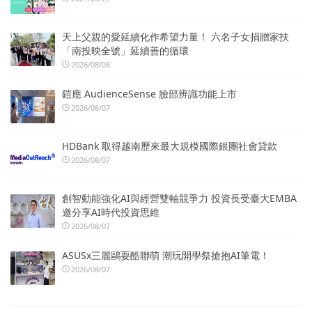
天上父親的愛延續化作希望力量！ 六名子女捐贈家扶
「南投映全號」延續善的循環
2026/08/08
鎧應 AudienceSense 臉部辨識功能上市
2026/08/07
HDBank 取得越南歷來最大規模國際銀團社會貸款
2026/08/07
創智動能強化AI與經營雙軸競爭力 投資長受臺大EMBA
邀分享AI時代投資思維
2026/08/07
ASUSx三麗鷗耍酷聯萌 潮玩開學祭搶抱AI筆電！
2026/08/07