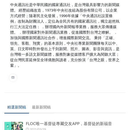
中央通訊社是中華民國的國家通訊社，是台灣最具影響力的新聞媒
體。 經歷組織改造，1973年中央社改組為股份有限公司，以企業
方式經營；隨著民主化發展，1996年依據「中央通訊社設置條
例」改制為財團法人，定位為全民共有的國家通訊社，獨立超然執
行三大法定任務： ．辦理國內外新聞報導業務，服務大眾傳播媒
體。 ．辦理國家對外新聞通訊業務，促進國際對台灣之瞭解。 ．
加強與國際新聞通訊社合作，增進國際新聞交流。 秉持「正確、
領先、客觀、翔實」的基本原則，中央社專業新聞團隊每天以中、
英、日文即時對外發出上千則新聞、照片、圖表、影音與資訊，是
台灣唯一多語文新聞媒體，服務對象從媒體客戶擴大為閱聽大眾；
從台灣民眾延伸至全球僑胞與讀者，充分扮演「台灣之眼，世界之
窗」。
精選新聞稿
最新新聞稿
FLOC唯一基督徒專屬交友APP，基督徒的新福音
2021/03/29