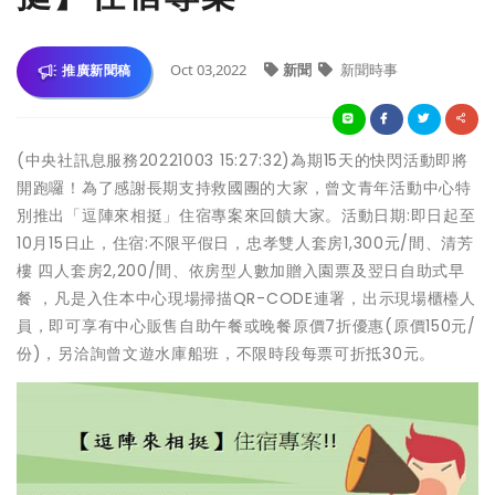
Oct 03,2022
新聞
新聞時事
推廣新聞稿
(中央社訊息服務20221003 15:27:32)為期15天的快閃活動即將
開跑囉！為了感謝長期支持救國團的大家，曾文青年活動中心特
別推出「逗陣來相挺」住宿專案來回饋大家。活動日期:即日起至
10月15日止，住宿:不限平假日，忠孝雙人套房1,300元/間、清芳
樓 四人套房2,200/間、依房型人數加贈入園票及翌日自助式早
餐 ，凡是入住本中心現場掃描QR-CODE連署，出示現場櫃檯人
員，即可享有中心販售自助午餐或晚餐原價7折優惠(原價150元/
份)，另洽詢曾文遊水庫船班，不限時段每票可折抵30元。