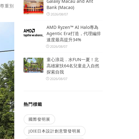
Galaxy Macau and Ant
，尊重別
Bank (Macao)
2026/08/07
AMD Ryzen™ AI Halo專為
Agentic Era打造，代理編排
速度最高提升34%
2026/08/07
童心浪花．水FUN一夏！北
高雄家扶64名兒童走入自然
探索自我
2026/08/07
熱門標籤
國際發明展
JDIE日本設計創意暨發明展