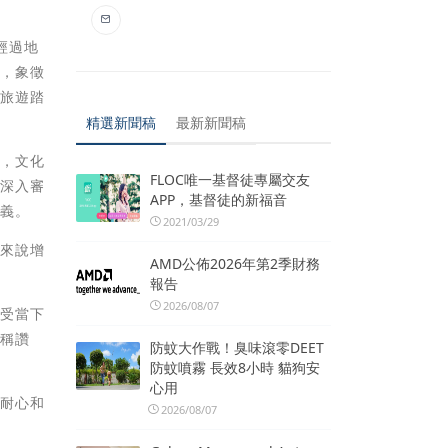
經過地
」，象徵
客旅遊踏
精選新聞稿
最新新聞稿
享，文化
FLOC唯一基督徒專屬交友
再深入審
APP，基督徒的新福音
嘉義。
2021/03/29
們來說增
AMD公佈2026年第2季財務
報告
2026/08/07
享受當下
被稱讚
防蚊大作戰！臭味滾零DEET
防蚊噴霧 長效8小時 貓狗安
心用
的耐心和
2026/08/07