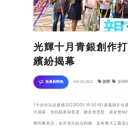
光輝十月青銀創作打
繽紛揭幕
Oct 03,2022
新聞
新聞
推廣新聞稿
(中央社訊息服務20221003 16:30:16)
大揭幕，包括縣長翁章梁、鄉長曾亮哲、基金會執
陳尚雍表示，去年首次結合鉤織、染布兩大工藝造