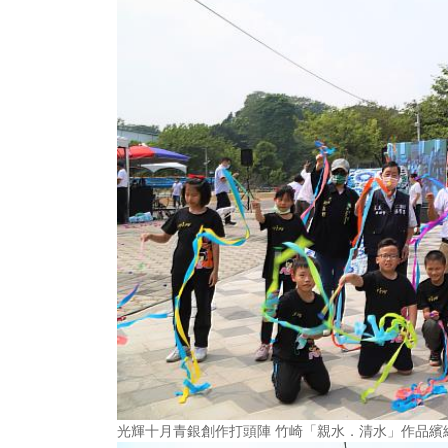
光輝十月青銀創作打頭陣 竹崎「親水．清水」作品繽