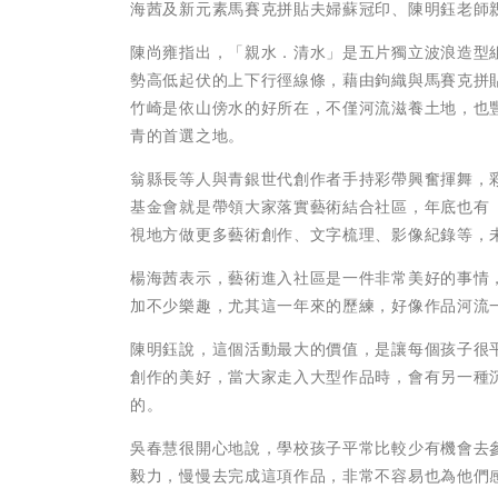
海茜及新元素馬賽克拼貼夫婦蘇冠印、陳明鈺老師
陳尚雍指出，「親水．清水」是五片獨立波浪造型
勢高低起伏的上下行徑線條，藉由鉤織與馬賽克拼
竹崎是依山傍水的好所在，不僅河流滋養土地，也
青的首選之地。
翁縣長等人與青銀世代創作者手持彩帶興奮揮舞，
基金會就是帶領大家落實藝術結合社區，年底也有
視地方做更多藝術創作、文字梳理、影像紀錄等，
楊海茜表示，藝術進入社區是一件非常美好的事情
加不少樂趣，尤其這一年來的歷練，好像作品河流
陳明鈺說，這個活動最大的價值，是讓每個孩子很
創作的美好，當大家走入大型作品時，會有另一種
的。
吳春慧很開心地說，學校孩子平常比較少有機會去
毅力，慢慢去完成這項作品，非常不容易也為他們