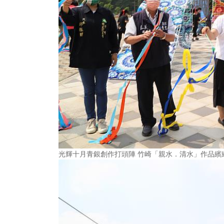
光輝十月青銀創作打頭陣 竹崎「親水．清水」作品繽