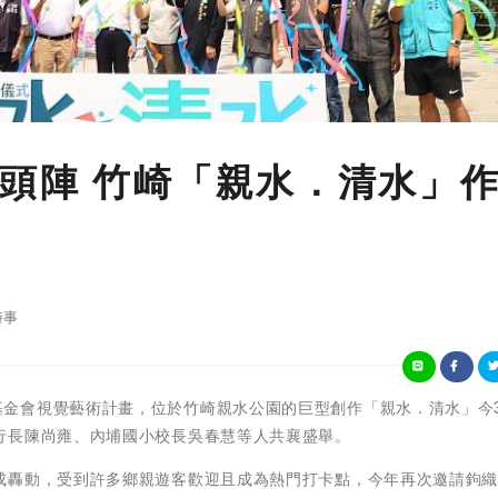
頭陣 竹崎「親水．清水」
時事
嘉義縣文化基金會視覺藝術計畫，位於竹崎親水公園的巨型創作「親水．清水」今
行長陳尚雍、內埔國小校長吳春慧等人共襄盛舉。
成轟動，受到許多鄉親遊客歡迎且成為熱門打卡點，今年再次邀請鉤