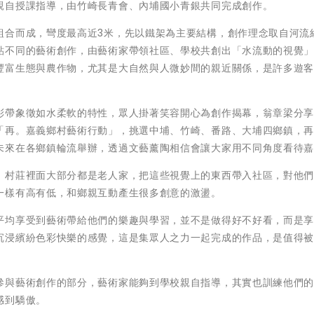
親自授課指導，由竹崎長青會、內埔國小青銀共同完成創作。
組合而成，彎度最高近3米，先以鐵架為主要結構，創作理念取自河流
貼不同的藝術創作，由藝術家帶領社區、學校共創出「水流動的視覺
豐富生態與農作物，尤其是大自然與人微妙間的親近關係，是許多遊
彩帶象徵如水柔軟的特性，眾人掛著笑容開心為創作揭幕，翁章梁分
「再。嘉義鄉村藝術行動」，挑選中埔、竹崎、番路、大埔四鄉鎮，
未來在各鄉鎮輪流舉辦，透過文藝薰陶相信會讓大家用不同角度看待
，村莊裡面大部分都是老人家，把這些視覺上的東西帶入社區，對他
一樣有高有低，和鄉親互動產生很多創意的激盪。
平均享受到藝術帶給他們的樂趣與學習，並不是做得好不好看，而是
沉浸繽紛色彩快樂的感覺，這是集眾人之力一起完成的作品，是值得
參與藝術創作的部分，藝術家能夠到學校親自指導，其實也訓練他們
感到驕傲。