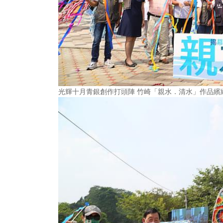
光輝十月青銀創作打頭陣 竹崎「親水．清水」作品繽