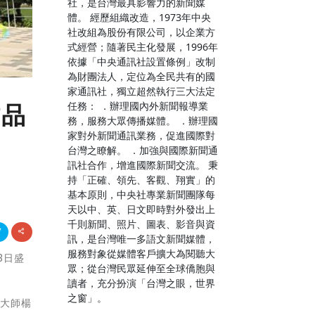
社，是台灣最具影響力的新聞媒
體。 經歷組織改造，1973年中央
社改組為股份有限公司，以企業方
式經營；隨著民主化發展，1996年
依據「中央通訊社設置條例」改制
為財團法人，定位為全民共有的國
家通訊社，獨立超然執行三大法定
任務： ．辦理國內外新聞報導業
作品
務，服務大眾傳播媒體。 ．辦理國
家對外新聞通訊業務，促進國際對
台灣之瞭解。 ．加強與國際新聞通
訊社合作，增進國際新聞交流。 秉
持「正確、領先、客觀、翔實」的
基本原則，中央社專業新聞團隊每
天以中、英、日文即時對外發出上
千則新聞、照片、圖表、影音與資
訊，是台灣唯一多語文新聞媒體，
服務對象從媒體客戶擴大為閱聽大
3日盛
眾；從台灣民眾延伸至全球僑胞與
讀者，充分扮演「台灣之眼，世界
之窗」。
織大師楊