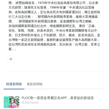
體。 經歷組織改造，1973年中央社改組為股份有限公司，以企業
方式經營；隨著民主化發展，1996年依據「中央通訊社設置條
例」改制為財團法人，定位為全民共有的國家通訊社，獨立超然執
行三大法定任務： ．辦理國內外新聞報導業務，服務大眾傳播媒
體。 ．辦理國家對外新聞通訊業務，促進國際對台灣之瞭解。 ．
加強與國際新聞通訊社合作，增進國際新聞交流。 秉持「正確、
領先、客觀、翔實」的基本原則，中央社專業新聞團隊每天以中、
英、日文即時對外發出上千則新聞、照片、圖表、影音與資訊，是
台灣唯一多語文新聞媒體，服務對象從媒體客戶擴大為閱聽大眾；
從台灣民眾延伸至全球僑胞與讀者，充分扮演「台灣之眼，世界之
窗」。
精選新聞稿
最新新聞稿
FLOC唯一基督徒專屬交友APP，基督徒的新福音
2021/03/29