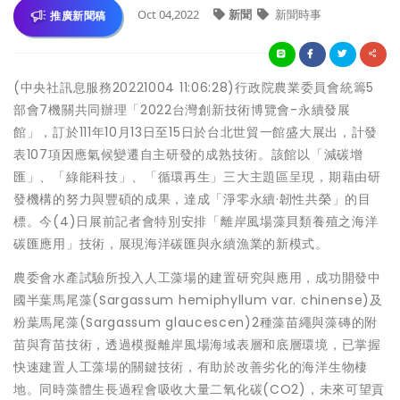
Oct 04,2022
新聞
新聞時事
推廣新聞稿
(中央社訊息服務20221004 11:06:28)行政院農業委員會統籌5
部會7機關共同辦理「2022台灣創新技術博覽會-永續發展
館」，訂於111年10月13日至15日於台北世貿一館盛大展出，計發
表107項因應氣候變遷自主研發的成熟技術。該館以「減碳增
匯」、「綠能科技」、「循環再生」三大主題區呈現，期藉由研
發機構的努力與豐碩的成果，達成「淨零永續·韌性共榮」的目
標。今(4)日展前記者會特別安排「離岸風場藻貝類養殖之海洋
碳匯應用」技術，展現海洋碳匯與永續漁業的新模式。
農委會水產試驗所投入人工藻場的建置研究與應用，成功開發中
國半葉馬尾藻(Sargassum hemiphyllum var. chinense)及
粉葉馬尾藻(Sargassum glaucescen)2種藻苗繩與藻磚的附
苗與育苗技術，透過模擬離岸風場海域表層和底層環境，已掌握
快速建置人工藻場的關鍵技術，有助於改善劣化的海洋生物棲
地。同時藻體生長過程會吸收大量二氧化碳(CO2)，未來可望貢