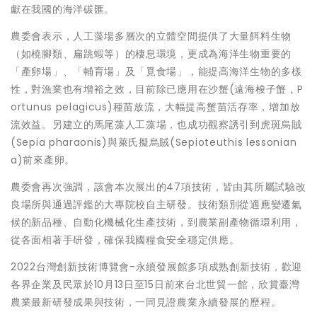
獻在我國的海洋碳匯。
農委會表示，人工藻場多層次的立體空間提供了大量餌料生物
（如橈腳類、扁跳蝦等）的棲息環境，更成為海洋生物重要的
「產卵場」、「輔育場」及「覓食場」，能提高海洋生物的多樣
性，對漁業也有增裕之效，目前除已應用在沙蟹(遠海梭子蟹，P
ortunus pelagicus)種苗放流，大幅提高蟹苗活存率，增加放
流效益。另建立的馬尾藻人工藻場，也成功觀察誘引到虎斑烏賊
(Sepia pharaonis)與萊氏擬烏賊(Sepioteuthis lessonian
a)前來產卵。
農委會再次強調，該會本次展出的47項技術，皆由其所屬試驗改
良場所與通過評鑑的大專院校自主研發。技術類別從適應變遷氣
候的新品種、自動化機械化生產技術，到農業副產物循環利用，
從各面相著手研發，確保我國糧食安全穩定供應。
2022台灣創新技術博覽會-永續發展館多項成熟創新技術，歡迎
各界企業及民眾於10月13日至15日前來台北世貿一館，欣賞臺灣
農業最新研發成果與技術，一同見證農業永續發展的歷程。