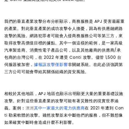
我們的垂直產業攻擊分布分析顯示，商務服務是 APJ 受害最嚴重
的產業。對此垂直產業的成功攻擊令人擔憂，因為有供應鏈網路
攻擊的風險。網路犯罪者可能會入侵商務服務公司等第三方，來
取得攻擊高價值目標的據點。其中一個這樣的範例，是一家高級
汽車製造商、消費性電子產品公司，以及其他廠商的供應商/承
包商的台灣公司，在 2022 年遭受 Conti 攻擊。儘管 1,500 台
伺服器被加密，
據報該攻擊僅影響
非關鍵系統。在此必須強調第
三方公司可能會帶給其關係組織的資安風險。
相較於其他地區，APJ 地區也顯示出明顯更大量的重要基礎設施
攻擊。針對這些垂直產業的攻擊可能有著災難性的現實世界涵
義。案例︰
澳洲
其中一家最大的電力供應商
在 2021 年遭到 Con
ti 勒索軟體的攻擊。雖然攻擊並未中斷他們的服務，但不難想像
如果確實中斷時會造成什麼不利影響。