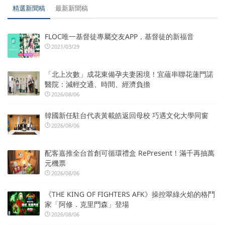
精選新聞稿
最新新聞稿
FLOC唯一基督徒專屬交友APP，基督徒的新福音
2021/03/29
「北上次數」成花東備孕夫妻困境！宜蘊串聯花蓮門諾
醫院：減輕交通、時間、經濟負擔
2026/08/06
韓國新任駐台代表黃載皓返回母校 巧遇文化大學同窗
2026/08/06
配客嘉推全台首創可循環禮盒 RePresent！滿千再抽萬
元機票
2026/08/06
《THE KING OF FIGHTERS AFK》操控翠綠火焰的格鬥
家「阿修．克里門森」登場
2026/08/06