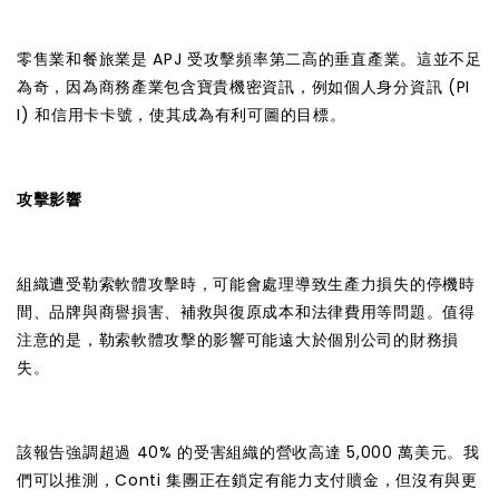
零售業和餐旅業是 APJ 受攻擊頻率第二高的垂直產業。這並不足
為奇，因為商務產業包含寶貴機密資訊，例如個人身分資訊 (PI
I) 和信用卡卡號，使其成為有利可圖的目標。
攻擊影響
組織遭受勒索軟體攻擊時，可能會處理導致生產力損失的停機時
間、品牌與商譽損害、補救與復原成本和法律費用等問題。值得
注意的是，勒索軟體攻擊的影響可能遠大於個別公司的財務損
失。
該報告強調超過 40% 的受害組織的營收高達 5,000 萬美元。我
們可以推測，Conti 集團正在鎖定有能力支付贖金，但沒有與更