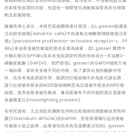
噬細胞轉型為抗發炎的M1巨噬細胞。這項發現，不僅解開益生菌
的多樣免疫調控功能，也提供一個開發抗過敏氣喘發炎的生物製
劑及新藥開發。
陳佩琪博士表示，本研究延續團隊過往發現，以L.gasseri能通過
活化樹突細胞(dendritic cells)中的過氧化物酶體增殖物激活受
體γ (peroxisome proliferator-activated receptor-γ，PP
ARγ)來改善過敏性氣喘的發炎反應為線索，從L.gasseri 菌體中
分離出能活化PPARγ並具有免疫調節作用的有效成分─甘油醛3-
磷酸脫氫酶 (GAPDH)。我們發現L. gasseri 的GAPDH雖然只有
一種結構，卻具有多種不同的功能，除了參與自身的醣解作用
外，也具有免疫調節作用，能調控巨噬細胞中的免疫代謝反應，
讓引起過敏性發炎的M2巨噬細胞轉型為抗過敏性發炎的M1巨噬
細胞，進而改善過敏性氣喘，像這樣兼有不同功能的蛋白質被稱
為兼職蛋白(moonlighting proteins)。
在研究過程，王志堯院長團隊也同時比較致病性困難梭狀芽孢桿
菌(Clostridium difficile)的GAPDH，對改善塵螨引起的過敏
性氣喘小鼠之效果，結果發現與具有高度酵素活性的L. gasseri