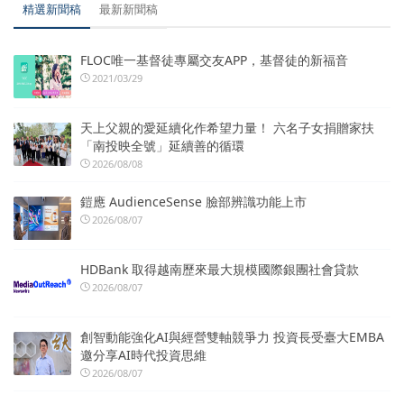
精選新聞稿
最新新聞稿
FLOC唯一基督徒專屬交友APP，基督徒的新福音
2021/03/29
天上父親的愛延續化作希望力量！ 六名子女捐贈家扶
「南投映全號」延續善的循環
2026/08/08
鎧應 AudienceSense 臉部辨識功能上市
2026/08/07
HDBank 取得越南歷來最大規模國際銀團社會貸款
2026/08/07
創智動能強化AI與經營雙軸競爭力 投資長受臺大EMBA
邀分享AI時代投資思維
2026/08/07