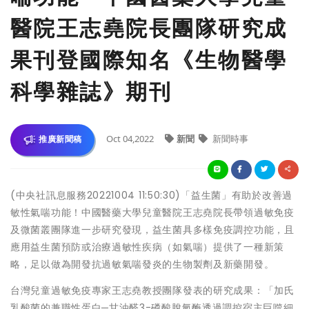
醫院王志堯院長團隊研究成
果刊登國際知名《生物醫學
科學雜誌》期刊
Oct 04,2022
新聞
新聞時事
推廣新聞稿
(中央社訊息服務20221004 11:50:30)「益生菌」有助於改善過
敏性氣喘功能！中國醫藥大學兒童醫院王志堯院長帶領過敏免疫
及微菌叢團隊進一步研究發現，益生菌具多樣免疫調控功能，且
應用益生菌預防或治療過敏性疾病（如氣喘）提供了一種新策
略，足以做為開發抗過敏氣喘發炎的生物製劑及新藥開發。
台灣兒童過敏免疫專家王志堯教授團隊發表的研究成果：「加氏
乳酸菌的兼職性蛋白─甘油醛3-磷酸脫氫酶透過調控宿主巨噬細