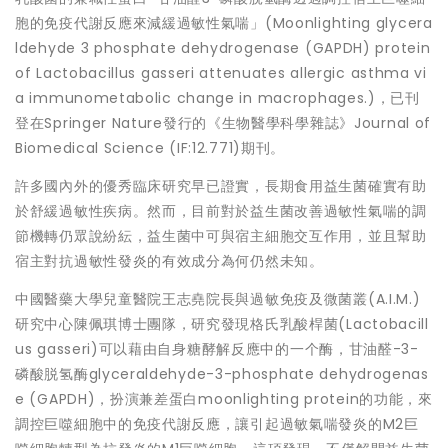
胞的免疫代謝反應來減緩過敏性氣喘」(Moonlighting glycera
ldehyde 3 phosphate dehydrogenase (GAPDH) protein
of Lactobacillus gasseri attenuates allergic asthma vi
a immunometabolic change in macrophages.)，已刊
登在Springer Nature發行的《生物醫學科學雜誌》Journal of
Biomedical Science (IF:12.771)期刊。
許多國內外的優秀臨床研究早已證實，長期食用益生菌確實有助
於舒緩過敏性疾病。然而，目前對於益生菌改善過敏性氣喘的調
節機轉仍眾說紛紜，益生菌中可與宿主細胞交互作用，並且幫助
宿主對抗過敏性發炎的有效成分為何仍然未知。
中國醫藥大學兒童醫院王志堯院長與過敏免疫及微菌叢(A.I.M.)
研究中心陳佩琪博士團隊，研究發現格氏乳酸桿菌(Lactobacill
us gasseri)可以藉由自身糖酵解反應中的一个酶，甘油醛-3-
磷酸脱氢酶glyceraldehyde-3-phosphate dehydrogenas
e (GAPDH)，扮演兼差蛋白moonlighting protein的功能，來
調控巨噬細胞中的免疫代謝反應，讓引起過敏氣喘發炎的M2巨