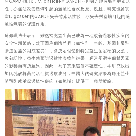
的GAPDH相比，C. difficile的GAPDH不但缺乏脫氫酶的酵素活
性，亦無法改善塵螨引起的過敏性發炎反應。況且，研究也證實
當L. gasseri的GAPDH失去酵素活性後，亦失去對塵螨引起的過
敏性氣喘的保護作用。
陳佩琪博士表示，雖然補充益生菌已成為一種改善過敏性疾病的
安全性新策略，然而因為個體差異（如性別、年齡、基因和常駐
腸道菌叢的組成差異），會決定個體對特定益生菌定植的反應，
換句話說，益生菌預防過敏性疾病的結果，經常受宿主個體因素
的影響而有所差異。因此，為了克服這個不確定性，本研究找出
加氏乳酸桿菌的活性抗過敏成分，中醫大的研究結果為應用益生
菌預防或治療過敏性疾病（如氣喘）提供了一種新策略。