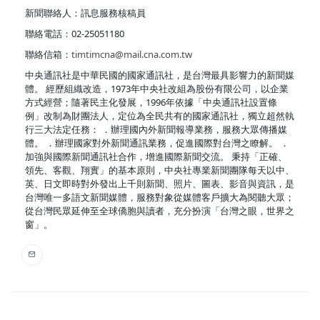
新聞聯絡人：訊息服務核稿員
聯絡電話：02-25051180
聯絡信箱：
timtimcna@mail.cna.com.tw
中央通訊社是中華民國的國家通訊社，是台灣最具影響力的新聞媒
體。 經歷組織改造，1973年中央社改組為股份有限公司，以企業
方式經營；隨著民主化發展，1996年依據「中央通訊社設置條
例」改制為財團法人，定位為全民共有的國家通訊社，獨立超然執
行三大法定任務： ．辦理國內外新聞報導業務，服務大眾傳播媒
體。 ．辦理國家對外新聞通訊業務，促進國際對台灣之瞭解。 ．
加強與國際新聞通訊社合作，增進國際新聞交流。 秉持「正確、
領先、客觀、翔實」的基本原則，中央社專業新聞團隊每天以中、
英、日文即時對外發出上千則新聞、照片、圖表、影音與資訊，是
台灣唯一多語文新聞媒體，服務對象從媒體客戶擴大為閱聽大眾；
從台灣民眾延伸至全球僑胞與讀者，充分扮演「台灣之眼，世界之
窗」。