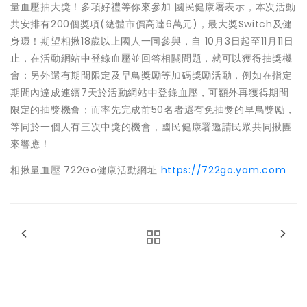
量血壓抽大獎！多項好禮等你來參加 國民健康署表示，本次活動
共安排有200個獎項(總體市價高達6萬元)，最大獎Switch及健
身環！期望相揪18歲以上國人一同參與，自 10月3日起至11月11日
止，在活動網站中登錄血壓並回答相關問題，就可以獲得抽獎機
會；另外還有期間限定及早鳥獎勵等加碼獎勵活動，例如在指定
期間內達成連續7天於活動網站中登錄血壓，可額外再獲得期間
限定的抽獎機會；而率先完成前50名者還有免抽獎的早鳥獎勵，
等同於一個人有三次中獎的機會，國民健康署邀請民眾共同揪團
來響應！
相揪量血壓 722Go健康活動網址
https://722go.yam.com