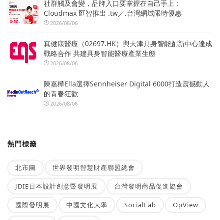
社群觸及會變，品牌入口要掌握在自己手上：
Cloudmax 匯智推出 .tw／.台灣網域限時優惠
2026/08/06
真健康醫療（02697.HK）與天津具身智能創新中心達成
戰略合作 共建具身智能醫療產業生態
2026/08/06
陳嘉樺Ella選擇Sennheiser Digital 6000打造震撼動人
的青春狂歡
2026/08/06
熱門標籤
北市圖
世界發明智慧財產聯盟總會
JDIE日本設計創意暨發明展
台灣發明商品促進協會
國際發明展
中國文化大學
SocialLab
OpView