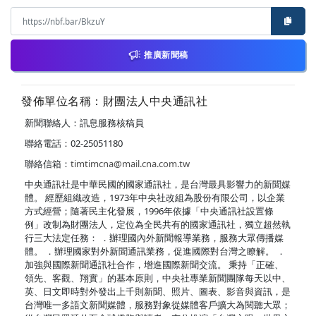
推廣新聞稿
發佈單位名稱：財團法人中央通訊社
新聞聯絡人：訊息服務核稿員
聯絡電話：02-25051180
聯絡信箱：
timtimcna@mail.cna.com.tw
中央通訊社是中華民國的國家通訊社，是台灣最具影響力的新聞媒
體。 經歷組織改造，1973年中央社改組為股份有限公司，以企業
方式經營；隨著民主化發展，1996年依據「中央通訊社設置條
例」改制為財團法人，定位為全民共有的國家通訊社，獨立超然執
行三大法定任務： ．辦理國內外新聞報導業務，服務大眾傳播媒
體。 ．辦理國家對外新聞通訊業務，促進國際對台灣之瞭解。 ．
加強與國際新聞通訊社合作，增進國際新聞交流。 秉持「正確、
領先、客觀、翔實」的基本原則，中央社專業新聞團隊每天以中、
英、日文即時對外發出上千則新聞、照片、圖表、影音與資訊，是
台灣唯一多語文新聞媒體，服務對象從媒體客戶擴大為閱聽大眾；