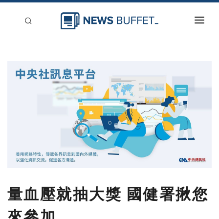
回到首頁
新聞稿分類
登入
刊登
量血壓就抽大獎 國健署揪您
來參加