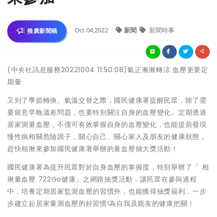
Oct 04,2022
新聞
新聞時事
推廣新聞稿
(中央社訊息服務20221004 11:50:08)氣正漸漸轉涼 血壓更要定
期量
又到了季節轉換、氣溫交替之際，國民健康署提醒民眾，除了需
要留意早晚溫差問題，也要特別關注自身的血壓變化。定期透過
居家測量血壓，不僅可有效掌握自身的血壓變化，也能提前發現
慢性病相關危險因子，關心自己、關心家人及朋友的健康狀態，
趕快相揪來參加國民健康署舉辦的量血壓抽大獎活動！
國民健康署為提升民眾對於自身血壓的掌握度，特別舉辦了「 相
揪量血壓 722Go健康」之網路抽獎活動，讓民眾在參與過程
中，培養定期居家監測血壓的習慣外，也能獲得抽獎福利，一步
步建立起居家量測血壓的好習慣!為自我及親友的健康把關！