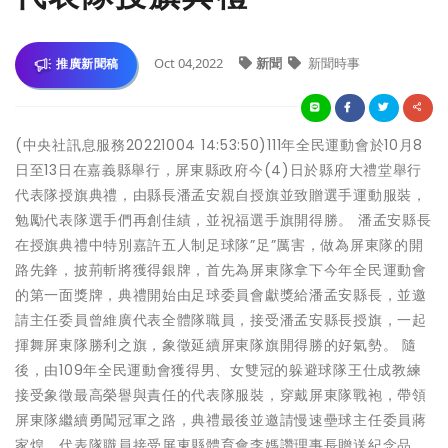
Oct 04,2022
新聞
新聞時事
推廣新聞稿
(中央社訊息服務20221004 14:53:50)111年全民運動會於10月8
日至13日在嘉義縣舉行，屏東縣政府今(4)日於縣府大禮堂舉行
代表隊授旗典禮，由縣長潘孟安親自授旗並致贈選手運動服裝，
勉勵代表隊選手們再創佳績，並祝福選手旗開得勝。 潘孟安縣長
在授旗典禮中特別嘉許五人制足球隊”足”厲害，做為屏東隊的開
路先鋒，披荊斬將獲得銀牌，首先為屏東隊拿下今年全民運動會
的第一面獎牌，典禮開始由足球委員會獻獎給潘孟安縣長，並邀
請主任委員曾維廣代表全體隊職員，接受潘孟安縣長授旗，一起
揮舞屏東隊勝利之旗，象徵延續屏東隊旗開得勝的好氣勢。 隨
後，由109年全民運動會獲得男、女雙冠的躲避球隊王仕成教練
接受象徵最高榮譽與責任的代表隊服裝，穿戴屏東隊戰袍，帶領
屏東隊繼續勇闖冠軍之路，典禮最後並邀請慢速壘球主任委員蔣
家煌，代表隊職員接受屏東縣體育會李媽讚理事長贈送紀念品，