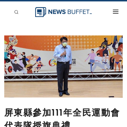
回到首頁
新聞稿分類
登入
刊登
屏東縣參加111年全民運動會
代表隊授旗典禮