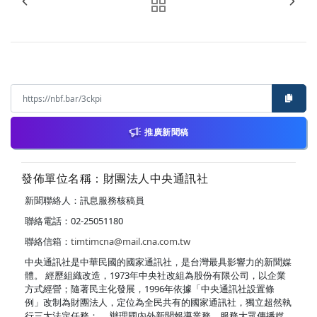
推廣新聞稿
發佈單位名稱：財團法人中央通訊社
新聞聯絡人：訊息服務核稿員
聯絡電話：02-25051180
聯絡信箱：
timtimcna@mail.cna.com.tw
中央通訊社是中華民國的國家通訊社，是台灣最具影響力的新聞媒
體。 經歷組織改造，1973年中央社改組為股份有限公司，以企業
方式經營；隨著民主化發展，1996年依據「中央通訊社設置條
例」改制為財團法人，定位為全民共有的國家通訊社，獨立超然執
行三大法定任務： ．辦理國內外新聞報導業務，服務大眾傳播媒