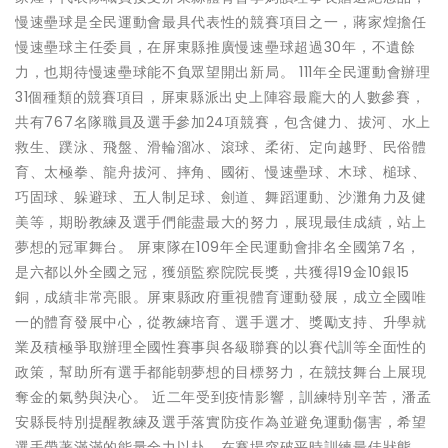
慢速壘球是全民運動會最具代表性的競賽項目之一，蔣家煌擔任
慢速壘球主任委員，在屏東縣推廣慢速壘球超過30年，不遺餘
力，也期待慢速壘球能不負眾望開出新局。 111年全民運動會辦理
31個種類的競賽項目，屏東縣派出史上陣容最龐大的人數參賽，
共有767名隊職員及選手參加24項競賽，包含健力、拔河、水上
救生、蹼泳、飛盤、滑輪溜冰、滾球、柔術、定向越野、民俗體
育、太極拳、龍舟拔河、摔角、國術、慢速壘球、木球、槌球、
巧固球、躲避球、五人制足球、劍道、舞蹈運動、沙灘角力及健
美等，期盼教練及選手們能盡最大的努力，展現最佳成績，站上
夢想的冠軍舞台。 屏東隊在109年全民運動會排名全國第7名，
是六都以外全國之冠，獲頒監察院院長獎，共獲得19金10銀15
銅，成績非常亮眼。屏東縣政府重視體育運動發展，成立全國唯
一的體育發展中心，從教練培育、選手選才、獎勵支持、升學就
業及積極爭取辦理全國性賽事與各級聯賽的以賽代訓等全面性的
政策，幫助所有選手都能朝夢想的目標努力，在競技舞台上展現
奪金的氣勢與決心。 近二年受到疫情影響，訓練特別辛苦，潘孟
安縣長特別提醒教練及選手落實防疫作為並避免運動傷害，希望
選手帶著滿滿的能量全力以赴，在賽場突破平時訓練最佳狀態，