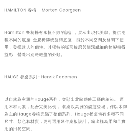
HAMILTON 餐椅 - Morten Georgsen
Hamilton 餐椅擁有永恆不敗的設計，展示出現代美學。提供兩
種不同的底座: 金屬椅腳或旋轉底座，能於不同空間及格調下使
用，發揮迷人的個性。其獨特的弧形輪廓與簡潔纖細的椅腳相得
益彰，營造出別緻輕盈的外觀。
HAUGE 餐桌系列- Henrik Pedersen
以自然為主題的Hauge系列，突顯出北歐傳統工藝的細節。 運
用木材元素，配合完美比例， 餐桌以高雅的姿態登場，伴以木腳
為主的Hauge餐椅完滿了整個系列。Hauge餐桌備有多種不同
尺寸、顏色和材質，更可選用延伸桌板設計，輸出極為柔和且實
用的用餐空間。