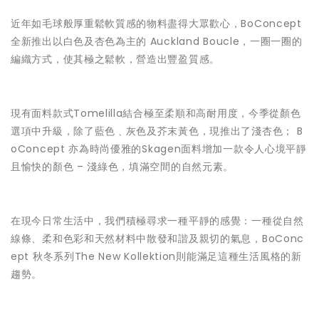
近年如毛球般厚重鬆軟質感的物料盡得大眾歡心，BoConcept
全新推出以白色及杏色為主的 Auckland Boucle，一圈一圈的
編織方式，使其極之鬆軟，營造出豐盈質感。
現有面料款式Tomelilla結合極至柔順和高耐用度，今季從顏色
選項中升級，除了藍色﹑灰色及芥末黃色，現推出了淺杏色； B
oConcept 亦為時尚優雅的Skagen面料增加一款令人心境平靜
且愉快的顏色 – 淺綠色，填滿空間的自然元素。
在現今日常生活中，我們積極尋求一種平靜的感覺：一種從自然
線條、柔和色彩和天然材料中散發和諧及親切的氣息，BoConc
ept 秋冬系列The New Kollektion則能滿足這種生活風格的新
趨勢。