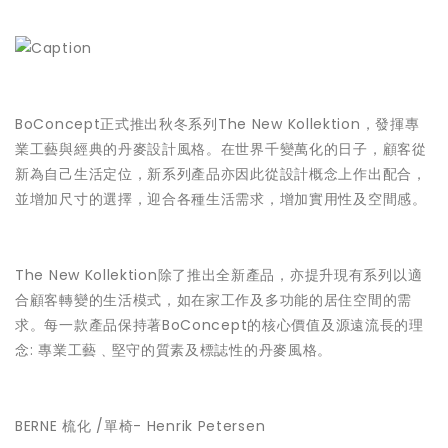
BoConcept正式推出秋冬系列The New Kollektion，發揮專
業工藝與經典的丹麥設計風格。在世界千變萬化的日子，顧客從
新為自己生活定位，新系列產品亦因此從設計概念上作出配合，
並增加尺寸的選擇，迎合各種生活需求，增加實用性及空間感。
The New Kollektion除了推出全新產品，亦提升現有系列以適
合顧客轉變的生活模式，如在家工作及多功能的居住空間的需
求。每一款產品保持著BoConcept的核心價值及源遠流長的理
念: 專業工藝﹑堅守的質素及標誌性的丹麥風格。
BERNE 梳化 /單椅- Henrik Petersen