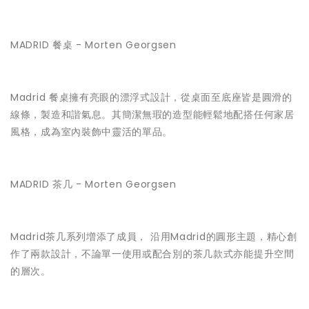
MADRID 餐桌 - Morten Georgsen
Madrid 餐桌擁有亮眼的漂浮式設計，從桌面至底座皆是圓滑的
線條，製造和諧氣息。其簡潔無瑕的造型能輕鬆地配搭任何家居
風格，成為室內裝飾中靈活的單品。
MADRID 茶几 - Morten Georgsen
Madrid茶几系列増添了成員， 沿用Madrid的圓形主題，精心創
作了兩款設計，不論單一使用或配合別的茶几款式亦能提升空間
的層次。