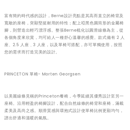
富有簡約時代感的設計，Berne設計亮點是其高而直立的椅背及
寬敞的座椅，突顯堅挺耐用的特性；配上啞黑色圓筒形的金屬椅
腳，則營造出輕巧漂浮感。整張Berne梳化以圓滑線條為主，從
各個角度來欣賞，均可給人一種舒心溫馨的感覺。款式備有 2 人
座、2.5 人座﹑3 人座，以及單椅可搭配，亦可單獨使用，按照
您的需求而打造完美的設計。
PRINCETON 單椅- Morten Georgsen
以美麗線條見稱的Princeton餐椅，今季延續其優秀設計至另一
座椅。沿用輕盈的椅腳設計，配合自然線條的椅背和座椅，滿載
柔美及高尚之感。順滑質感與環抱式設計使單椅比例更顯均勻，
譜出舒適和溫暖的氣氛。