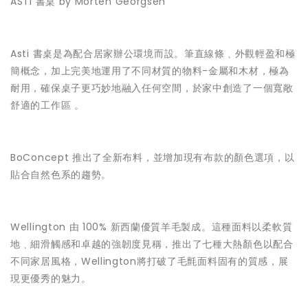
ASTI 書桌 by Morten Georgsen
Asti 書桌是為配合居家辦公環境而設。筆直線條﹑外觀輕盈和極
簡概念，加上完美地運用了不同材質的物料-金屬和木材，極為
耐用，確保桌子更巧妙地融入任何空間，於家中創造了一個寬敞
舒適的工作區 。
BoConcept 推出了全新布料，並增加現有布款的顏色選項，以
貼合自然色系的趨勢。
Wellington 由 100% 新西蘭優質羊毛製成。這種面料以柔軟質
地﹑細滑觸感和卓越的強韌度見稱，推出了七種大熱顏色以配合
不同家居風格，Wellington將打破了毛氈面料固有的質感，展
現更優秀的魅力。