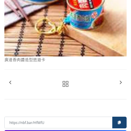
廣達香肉醬造型悠遊卡