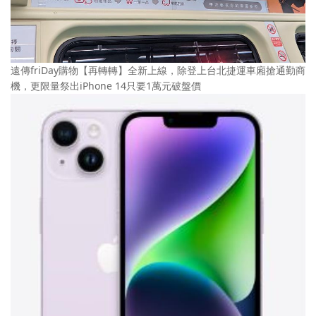
遠傳friDay購物【再轉轉】全新上線，除登上台北捷運車廂搶通勤商
機，更限量祭出iPhone 14只要1萬元破盤價