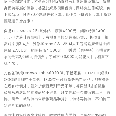
物開發獨家技術，不但會針對你的喜好自動選出推薦商品，還量
身提供專屬折價券，甚至比網路價更優惠，同時免註冊帳號、免
下載App，只需30秒就能輕鬆下單，即便是上班通勤，單手就能
輕鬆順手搶好康！
像是THOMSON 2.5L氣炸鍋，原價4990元，網路特價3490
元，但透過【再轉轉】，有機會再轉到最高1,705元折價券，相
當於原價3.4折；另像JSmax SW-V5 AI人工智能健康管理手錶
原價12,900元，網路特價4,990元，但透過【再轉轉】有機會再
拿到最高2,056元折價券，等同不到3,000元就能入手，相當下
殺2.2折。
其他像聯想Lenovo Tab M10 10.3吋平板電腦、COACH 經典L
OGO限量織布手拿包、LP33益生菌膠囊等熱門商品，都有機會
在現有特價外，額外折價百元到千元不等，等同雙11提前開跑！
如對系統選出的推薦品項不滿意，只要輕鬆一按畫面右上角「再
轉」圖示，就能轉出全新推薦品和折扣，轉轉再轉轉，不怕轉不
到你喜歡的商品。
為讓通勤族體驗快速購物、輕鬆搶便宜樂趣，遠傳friDay購物