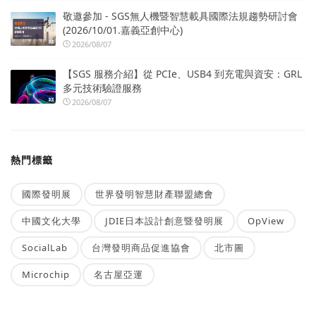
敬邀參加 - SGS無人機暨智慧載具國際法規趨勢研討會
(2026/10/01.嘉義亞創中心)
2026/08/07
【SGS 服務介紹】從 PCIe、USB4 到充電與資安：GRL
多元技術驗證服務
2026/08/07
熱門標籤
國際發明展
世界發明智慧財產聯盟總會
中國文化大學
JDIE日本設計創意暨發明展
OpView
SocialLab
台灣發明商品促進協會
北市圖
Microchip
名古屋亞運