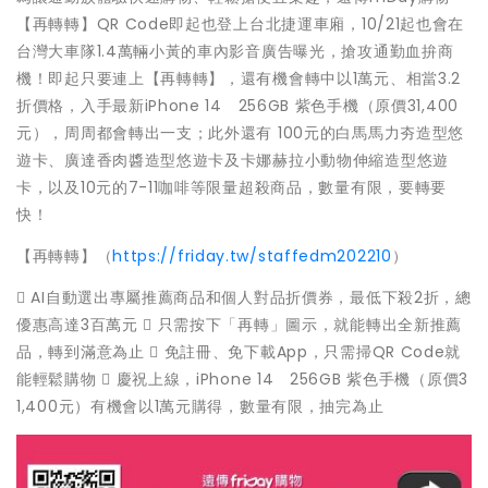
【再轉轉】QR Code即起也登上台北捷運車廂，10/21起也會在
台灣大車隊1.4萬輛小黃的車內影音廣告曝光，搶攻通勤血拚商
機！即起只要連上【再轉轉】，還有機會轉中以1萬元、相當3.2
折價格，入手最新iPhone 14 256GB 紫色手機（原價31,400
元），周周都會轉出一支；此外還有 100元的白馬馬力夯造型悠
遊卡、廣達香肉醬造型悠遊卡及卡娜赫拉小動物伸縮造型悠遊
卡，以及10元的7-11咖啡等限量超殺商品，數量有限，要轉要
快！
【再轉轉】（
https://friday.tw/staffedm202210
）
 AI自動選出專屬推薦商品和個人對品折價券，最低下殺2折，總
優惠高達3百萬元  只需按下「再轉」圖示，就能轉出全新推薦
品，轉到滿意為止  免註冊、免下載App，只需掃QR Code就
能輕鬆購物  慶祝上線，iPhone 14 256GB 紫色手機（原價3
1,400元）有機會以1萬元購得，數量有限，抽完為止