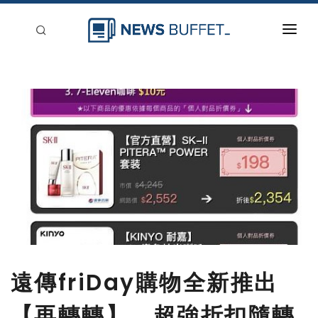
回到首頁
新聞稿分類
登入
刊登
遠傳friDay購物全新推出
【再轉轉】 超強折扣隨轉