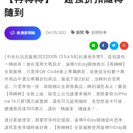
隨到
Oct 05,2022
新聞
新聞時事
推廣新聞稿
(中央社訊息服務20221005 13:54:58)好康免等雙11，提前讓你
一轉就有！搶在電商大戰前夕，遠傳friDay購物推出【再轉轉】
全新服務，只需掃QR Code連上專屬網頁，就會從全站數十萬
件商品中選出專屬折扣商品，最低下殺2折起，沒轉到合意商
品，只需單指一按，就能轉出全新推薦品，轉到滿意為止！慶祝
【再轉轉】全新上線，除登上台北捷運車廂外，更限量祭出iPho
ne 14只要1萬元破盤價，還有10元超商咖啡、造型悠遊卡可搶，
總優惠高達300萬元，讓你「轉越多、賺越多！」
過往要搶便宜，都要苦等特定檔期，遠傳friDay購物逆向思考，
讓民眾免等隨時搶好康，【再轉轉】全新服務使用遠傳friDay購