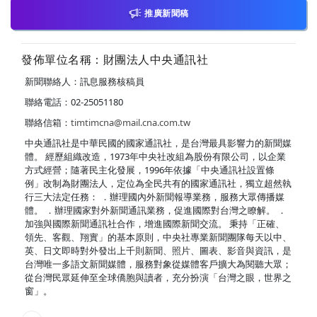
推廣新聞稿
發佈單位名稱：財團法人中央通訊社
新聞聯絡人：訊息服務核稿員
聯絡電話：02-25051180
聯絡信箱：
timtimcna@mail.cna.com.tw
中央通訊社是中華民國的國家通訊社，是台灣最具影響力的新聞媒
體。 經歷組織改造，1973年中央社改組為股份有限公司，以企業
方式經營；隨著民主化發展，1996年依據「中央通訊社設置條
例」改制為財團法人，定位為全民共有的國家通訊社，獨立超然執
行三大法定任務： ．辦理國內外新聞報導業務，服務大眾傳播媒
體。 ．辦理國家對外新聞通訊業務，促進國際對台灣之瞭解。 ．
加強與國際新聞通訊社合作，增進國際新聞交流。 秉持「正確、
領先、客觀、翔實」的基本原則，中央社專業新聞團隊每天以中、
英、日文即時對外發出上千則新聞、照片、圖表、影音與資訊，是
台灣唯一多語文新聞媒體，服務對象從媒體客戶擴大為閱聽大眾；
從台灣民眾延伸至全球僑胞與讀者，充分扮演「台灣之眼，世界之
窗」。