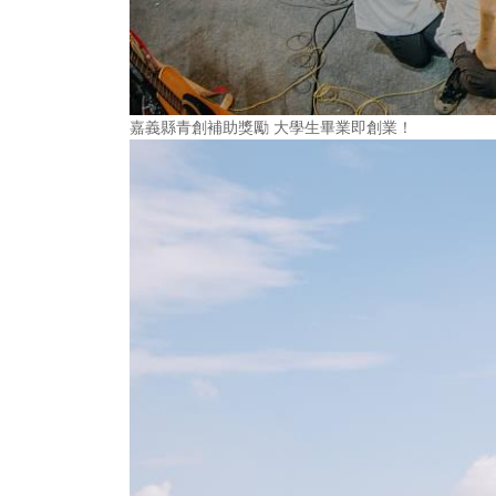
嘉義縣青創補助獎勵 大學生畢業即創業！