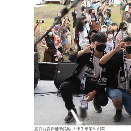
嘉義縣青創補助獎勵 大學生畢業即創業！