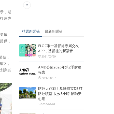
表示，期
地打造專
精選新聞稿
最新新聞稿
創業環
的提供，
FLOC唯一基督徒專屬交友
APP，基督徒的新福音
2021/03/29
樂祭，
確立，
AMD公佈2026年第2季財務
年創業的
報告
2026/08/07
防蚊大作戰！臭味滾零DEET
防蚊噴霧 長效8小時 貓狗安
心用
2026/08/07