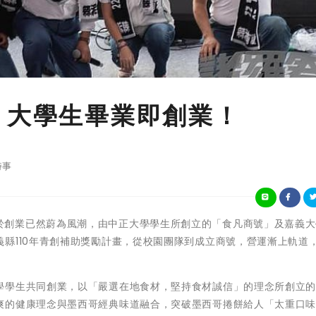
 大學生畢業即創業！
時事
年輕學子勇於創業已然蔚為風潮，由中正大學學生所創立的「食凡商號」及嘉義
縣110年青創補助獎勵計畫，從校園團隊到成立商號，營運漸上軌道
學學生共同創業，以「嚴選在地食材，堅持食材誠信」的理念所創立
爽的健康理念與墨西哥經典味道融合，突破墨西哥捲餅給人「太重口