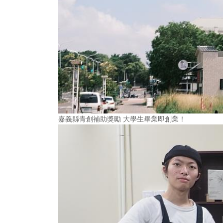
嘉義縣青創補助獎勵 大學生畢業即創業！