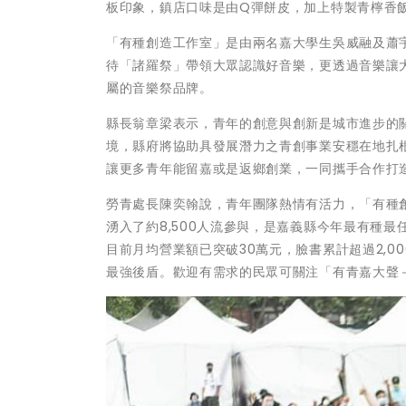
板印象，鎮店口味是由Q彈餅皮，加上特製青檸香
「有種創造工作室」是由兩名嘉大學生吳威融及蕭
待「諸羅祭」帶領大眾認識好音樂，更透過音樂讓
屬的音樂祭品牌。
縣長翁章梁表示，青年的創意與創新是城市進步的
境，縣府將協助具發展潛力之青創事業安穩在地扎
讓更多青年能留嘉或是返鄉創業，一同攜手合作打
勞青處長陳奕翰說，青年團隊熱情有活力，「有種
湧入了約8,500人流參與，是嘉義縣今年最有種
目前月均營業額已突破30萬元，臉書累計超過2,
最強後盾。歡迎有需求的民眾可關注「有青嘉大聲－嘉