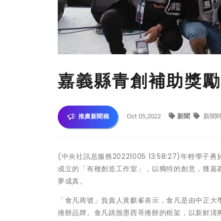
嘉義縣青創補助獎勵
Oct 05,2022
新聞
新聞
推廣新聞稿
(中央社訊息服務20221005 13:58:27)
成立的「有種創造工作室」，以獨特的創意，獲嘉義
夢成真。
「食凡商號」負責人黃麒峯表示，食凡是由中正大
捲餅品牌。食凡跳脫墨西哥捲餅的框架，以新鮮清