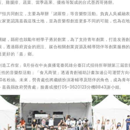
飯、雞腿排、蔬菜、當季蔬果、優格等製成的台式墨西哥捲餅。
宇恒共同創立，主要為舉辦「諸羅祭」等音樂祭活動。負責人吳威融
大家更認識嘉義這塊土地，並為音樂祭創造更多不同的可能，也為在
關鍵，縣府也鼓勵年輕學子勇於創業，為了支持青年創業，打造友善
根，透過縣府資金的挹注、媒合相關創業資源及輔導陪伴等創業服務
造更好的「嘉」鄉。
創造工作室」8月份在中央廣播電臺民雄分臺日式招待所舉辦第三屆音
最任性的音樂祭活動；「食凡商號」透過青創補助計畫加速公司運營方向
000名粉絲。未來，勞青處也將繼續扮演著輔導及陪伴的角色，成為青
義縣政府勞青處」臉書或撥打05-3620123分機8843謝小姐。