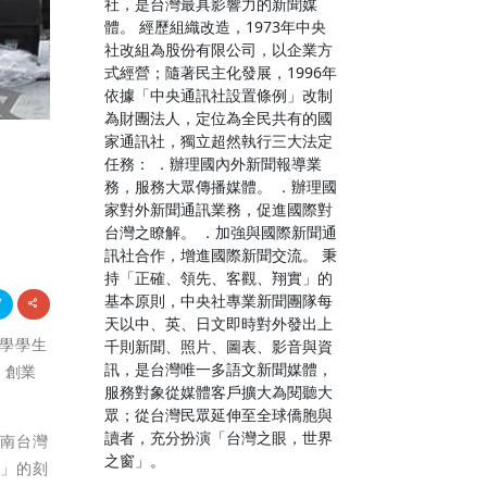
社，是台灣最具影響力的新聞媒
體。 經歷組織改造，1973年中央
社改組為股份有限公司，以企業方
式經營；隨著民主化發展，1996年
依據「中央通訊社設置條例」改制
為財團法人，定位為全民共有的國
家通訊社，獨立超然執行三大法定
任務： ．辦理國內外新聞報導業
務，服務大眾傳播媒體。 ．辦理國
家對外新聞通訊業務，促進國際對
台灣之瞭解。 ．加強與國際新聞通
訊社合作，增進國際新聞交流。 秉
持「正確、領先、客觀、翔實」的
基本原則，中央社專業新聞團隊每
天以中、英、日文即時對外發出上
大學學生
千則新聞、照片、圖表、影音與資
訊，是台灣唯一多語文新聞媒體，
，創業
服務對象從媒體客戶擴大為閱聽大
眾；從台灣民眾延伸至全球僑胞與
讀者，充分扮演「台灣之眼，世界
的南台灣
之窗」。
味」的刻