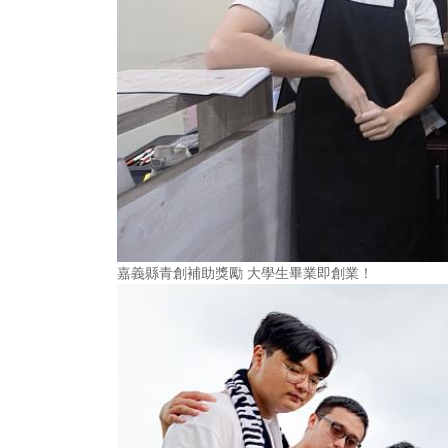
嘉義縣青創補助獎勵 大學生畢業即創業！