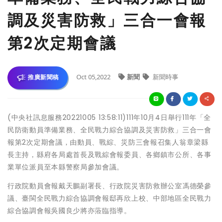
調及災害防救」三合一會報
第2次定期會議
Oct 05,2022
新聞
新聞時事
推廣新聞稿
(中央社訊息服務20221005 13:58:11)111年10月4日舉行111年「全
民防衛動員準備業務、全民戰力綜合協調及災害防救」三合一會
報第2次定期會議，由動員、戰綜、災防三會報召集人翁章梁縣
長主持，縣府各局處首長及戰綜會報委員、各鄉鎮市公所、各事
業單位派員至本縣警察局參加會議。
行政院動員會報戴天鵬副署長、行政院災害防救辦公室馮德榮參
議、臺閩全民戰力綜合協調會報邸再欣上校、中部地區全民戰力
綜合協調會報吳國良少將亦蒞臨指導。