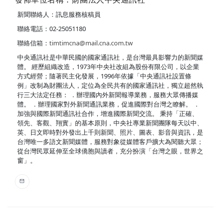
新聞聯絡人：訊息服務核稿員
聯絡電話：02-25051180
聯絡信箱：
timtimcna@mail.cna.com.tw
中央通訊社是中華民國的國家通訊社，是台灣最具影響力的新聞媒
體。 經歷組織改造，1973年中央社改組為股份有限公司，以企業
方式經營；隨著民主化發展，1996年依據「中央通訊社設置條
例」改制為財團法人，定位為全民共有的國家通訊社，獨立超然執
行三大法定任務： ．辦理國內外新聞報導業務，服務大眾傳播媒
體。 ．辦理國家對外新聞通訊業務，促進國際對台灣之瞭解。 ．
加強與國際新聞通訊社合作，增進國際新聞交流。 秉持「正確、
領先、客觀、翔實」的基本原則，中央社專業新聞團隊每天以中、
英、日文即時對外發出上千則新聞、照片、圖表、影音與資訊，是
台灣唯一多語文新聞媒體，服務對象從媒體客戶擴大為閱聽大眾；
從台灣民眾延伸至全球僑胞與讀者，充分扮演「台灣之眼，世界之
窗」。