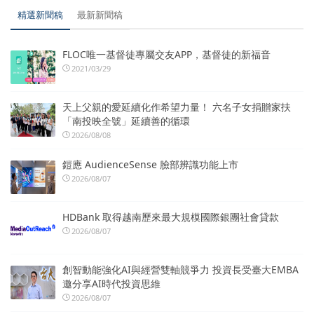
精選新聞稿
最新新聞稿
FLOC唯一基督徒專屬交友APP，基督徒的新福音
2021/03/29
天上父親的愛延續化作希望力量！ 六名子女捐贈家扶
「南投映全號」延續善的循環
2026/08/08
鎧應 AudienceSense 臉部辨識功能上市
2026/08/07
HDBank 取得越南歷來最大規模國際銀團社會貸款
2026/08/07
創智動能強化AI與經營雙軸競爭力 投資長受臺大EMBA
邀分享AI時代投資思維
2026/08/07