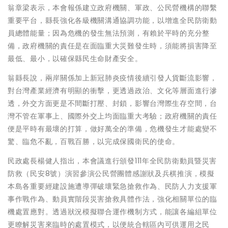
翁章梁表示，本會報係建立政府機關、軍政、公民營機構的聯繫
重要平台，縣長強化各級機關溝通協調功能，以增進全民防衛動
員總體能量；因為危機的發生無法預測，有賴於平時的充分整
備，政府機關的責任是在面臨重大災難發生時，須能將損害降至
最低、最小，以確保縣民生命財產安全。
翁縣長說，兩岸關係加上新冠肺炎疫情後續引發人貨斷流影響，
對台灣產業經濟有明顯的衝擊，更透過政治、文化等層面進行滲
透，外交方面更是不間斷打壓、封鎖，影響台灣際生存空間，台
灣不管在軍事上、國際外交上均面臨重大考驗；政府機關的責任
便是平時有最壞的打算，做好萬全的準備，危機發生才能處變不
驚、臨危不亂，百戰百勝，以完成保國衛民的使命。
民政處長楊健人指出，本會議進行頒發111年全民防衛動員暨災害
防救（民安8號）演習參演公民營團體感謝狀及兵棋推演，模擬
本島各重要經建設施遭導彈破壞緊急搶救作為、民防人力支援軍
事作戰作為、動員實階段災害搶救具體作法，強化相關單位的臨
機處置應對。透過狀況模擬聯合運作機制方式，能讓各編組單位
更瞭解災害來臨時的處置模式，以便統合轄區內可供運用之民