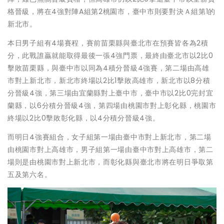
格晉級，將在4強對陣A組第2桃園市，臺中市則要對決Ａ組第1的
新北市。
本日男子組有4場賽程，賽前苗栗縣與臺北市在預賽皆各為2積
分，此戰誰贏就能取得最後一張4強門票，最終由臺北市以2比0
擊敗苗栗縣，與臺中市以同為4積分晉級4強賽，第二場由高雄
市對上新北市，新北市終場以2比1擊敗高雄市，新北市以8分積
分晉級4強，第三場由宜蘭縣對上臺中市，臺中市以2比0完封宜
蘭縣，以6分積分晉級4強，第四場由桃園市對上彰化縣，桃園市
終場以2比0擊敗彰化縣，以4分積分晉級4強。
而明日4強賽組合，女子組第一場由臺中市對上新北市，第二場
由桃園市對上高雄市，男子組第一場由臺中市對上高雄市，第二
場則是由桃園市對上新北市，而彰化縣與臺北市將在明日爭取第
五及第六名。