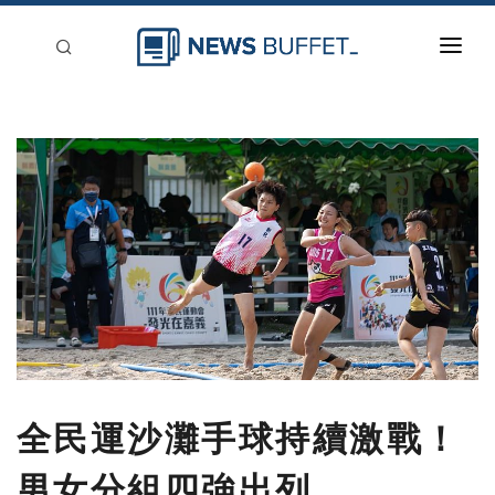
回到首頁
新聞稿分類
登入
刊登
全民運沙灘手球持續激戰！
男女分組四強出列