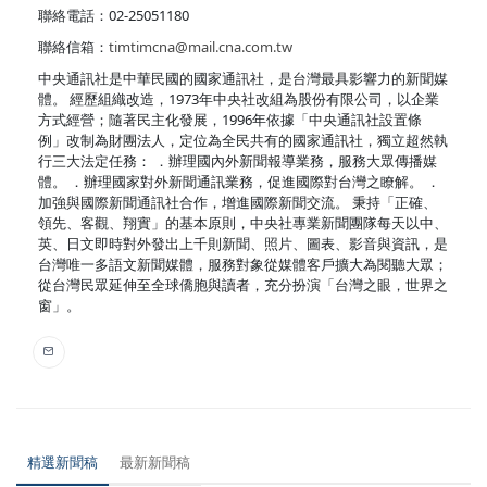
聯絡電話：02-25051180
聯絡信箱：
timtimcna@mail.cna.com.tw
中央通訊社是中華民國的國家通訊社，是台灣最具影響力的新聞媒
體。 經歷組織改造，1973年中央社改組為股份有限公司，以企業
方式經營；隨著民主化發展，1996年依據「中央通訊社設置條
例」改制為財團法人，定位為全民共有的國家通訊社，獨立超然執
行三大法定任務： ．辦理國內外新聞報導業務，服務大眾傳播媒
體。 ．辦理國家對外新聞通訊業務，促進國際對台灣之瞭解。 ．
加強與國際新聞通訊社合作，增進國際新聞交流。 秉持「正確、
領先、客觀、翔實」的基本原則，中央社專業新聞團隊每天以中、
英、日文即時對外發出上千則新聞、照片、圖表、影音與資訊，是
台灣唯一多語文新聞媒體，服務對象從媒體客戶擴大為閱聽大眾；
從台灣民眾延伸至全球僑胞與讀者，充分扮演「台灣之眼，世界之
窗」。
精選新聞稿
最新新聞稿