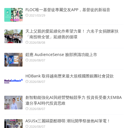
FLOC唯一基督徒專屬交友APP，基督徒的新福音
2021/03/29
天上父親的愛延續化作希望力量！ 六名子女捐贈家扶
「南投映全號」延續善的循環
2026/08/08
鎧應 AudienceSense 臉部辨識功能上市
2026/08/07
HDBank 取得越南歷來最大規模國際銀團社會貸款
2026/08/07
創智動能強化AI與經營雙軸競爭力 投資長受臺大EMBA
邀分享AI時代投資思維
2026/08/07
ASUSx三麗鷗耍酷聯萌 潮玩開學祭搶抱AI筆電！
2026/08/07