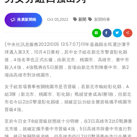
Oct 05,2022
新聞
新聞時事
推廣新聞稿
(中央社訊息服務20221005 13:57:07)111年嘉義縣全民運沙灘手
球邁入第3天，10月4日賽程，其中女子組在新北市擊退彰化縣
後，4強名單也正式出爐，由新北市、桃園市、高雄市、臺中市
殺入4強，4強戰將在5日展開，首場由新北市對陣臺中市、第2
場由高雄市對決桃園市。
女子組首場賽事攸關桃園市是否晉級，若新北市輸給彰化縣，A
組3隊（新北市、桃園市、彰化縣）戰績皆會成為1勝1敗，但新北
市在今以2比0擊退彰化縣後，就確定以分組全勝資格攜手桃園市
晉級4強。
至於今日女子B組晉級狀態就十分明瞭，在3日高雄市2比0戰勝臺
北市後，就確定攜手臺中市晉級4強，5日高雄市與臺中市進行對
陣，雖已無關晉級資格，但高雄市仍以2比0擊退臺中市以全勝資