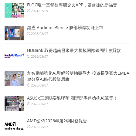
FLOC唯一基督徒專屬交友APP，基督徒的新福音
2021/03/29
鎧應 AudienceSense 臉部辨識功能上市
2026/08/07
HDBank 取得越南歷來最大規模國際銀團社會貸款
2026/08/07
創智動能強化AI與經營雙軸競爭力 投資長受臺大EMBA
邀分享AI時代投資思維
2026/08/07
ASUSx三麗鷗耍酷聯萌 潮玩開學祭搶抱AI筆電！
2026/08/07
AMD公佈2026年第2季財務報告
2026/08/07