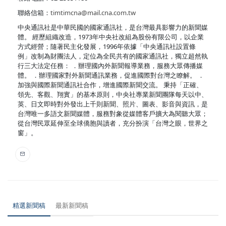
聯絡信箱：
timtimcna@mail.cna.com.tw
中央通訊社是中華民國的國家通訊社，是台灣最具影響力的新聞媒
體。 經歷組織改造，1973年中央社改組為股份有限公司，以企業
方式經營；隨著民主化發展，1996年依據「中央通訊社設置條
例」改制為財團法人，定位為全民共有的國家通訊社，獨立超然執
行三大法定任務： ．辦理國內外新聞報導業務，服務大眾傳播媒
體。 ．辦理國家對外新聞通訊業務，促進國際對台灣之瞭解。 ．
加強與國際新聞通訊社合作，增進國際新聞交流。 秉持「正確、
領先、客觀、翔實」的基本原則，中央社專業新聞團隊每天以中、
英、日文即時對外發出上千則新聞、照片、圖表、影音與資訊，是
台灣唯一多語文新聞媒體，服務對象從媒體客戶擴大為閱聽大眾；
從台灣民眾延伸至全球僑胞與讀者，充分扮演「台灣之眼，世界之
窗」。
精選新聞稿
最新新聞稿