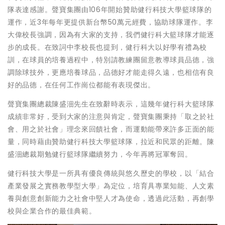
隊表達感謝。聲寶集團由106年開始贊助健行科技大學籃球隊的
運作，近3年每年更提供新台幣50萬元經費，協助球隊運作。李
大偉校長強調，因為有大家的支持，我們健行科大籃球隊才能逐
步的成長。在致詞中李校長也提到，健行科大以好學有禮為校
訓，在球員的培養過程中，特別請教練團留意教導球員品德，強
調除球技外，更應培養球品，品德好才能走得久遠，也相信有良
好的品德，在任何工作崗位都能有表現傑出。
聲寶集團總裁陳盛沺先生在致辭時表示，這幾年健行科大籃球隊
成績非常好，受到大家的注意與肯定，聲寶集團秉持「取之於社
會、用之於社會」理念來回饋社會，而運動能帶來許多正面的能
量，同時藉由贊助健行科技大學籃球隊，拉近和民眾的距離。陳
盛沺總裁期勉健行籃球隊繼續努力，今年再將冠軍奪回。
健行科技大學是一所具有優良傳統與悠久歷史的學校，以「結合
產業發展之實務教學型大學」為定位，培育具專業知能、人文素
養與創意創新能力之社會中堅人才為使命，透過此活動，再創學
校與企業合作的最佳典範。