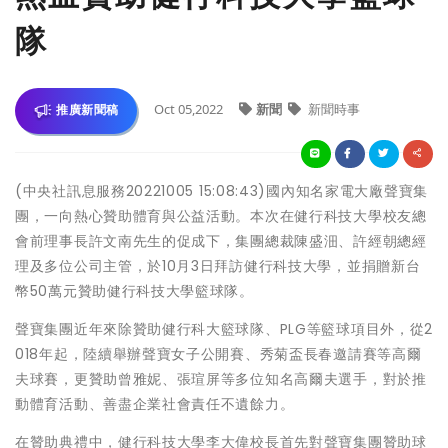
隊
Oct 05,2022
新聞
新聞時事
推廣新聞稿
(中央社訊息服務20221005 15:08:43)國內知名家電大廠聲寶集
團，一向熱心贊助體育與公益活動。本次在健行科技大學校友總
會前理事長許文南先生的促成下，集團總裁陳盛沺、許經朝總經
理及多位公司主管，於10月3日拜訪健行科技大學，並捐贈新台
幣50萬元贊助健行科技大學籃球隊。
聲寶集團近年來除贊助健行科大籃球隊、PLG等籃球項目外，從2
018年起，陸續舉辦聲寶女子公開賽、秀菊盃長春邀請賽等高爾
夫球賽，更贊助曾雅妮、張瑄屏等多位知名高爾夫選手，對於推
動體育活動、善盡企業社會責任不遺餘力。
在贊助典禮中，健行科技大學李大偉校長首先對聲寶集團贊助球