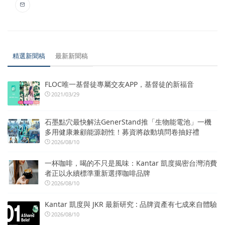
精選新聞稿
最新新聞稿
FLOC唯一基督徒專屬交友APP，基督徒的新福音
2021/03/29
石墨點穴最快解法GenerStand推「生物能電池」一機
多用健康兼顧能源韌性！募資將啟動填問卷抽好禮
2026/08/10
一杯咖啡，喝的不只是風味：Kantar 凱度揭密台灣消費
者正以永續標準重新選擇咖啡品牌
2026/08/10
Kantar 凱度與 JKR 最新研究 : 品牌資產有七成來自體驗
2026/08/10