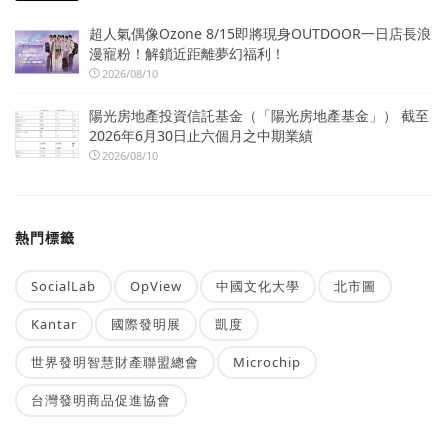
超人氣偶像Ozone 8/15即將現身OUTDOOR一日店長浪
漫寵粉！解鎖近距離夢幻福利！
2026/08/10
陽光房地產投資信託基金（「陽光房地產基金」） 截至
2026年6月30日止六個月之中期業績
2026/08/10
熱門標籤
SocialLab
OpView
中國文化大學
北市圖
Kantar
國際發明展
凱度
世界發明智慧財產聯盟總會
Microchip
台灣發明商品促進協會