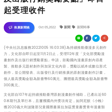
起受理收件
Oct 05,2022
新聞
新聞時事
推廣新聞稿
(中央社訊息服務20221005 16:03:38)為持續推動臺漫多元創作
力，文化部自即日起至11月2日止，受理112年度「文化部獎勵漫
畫創作及出版行銷獎勵要點」申請，鼓勵國內漫畫原創內容產
製、推動多元題材創作與加深文化內容，獎勵以紙本或數位形式
創作，並公開發表、出版發行及行銷推廣的原創漫畫創作計畫，
個人最高獎勵金額為新臺幣60萬元、團體最高獎勵金額為新臺幣
300萬元。
文化部自107年起持續推動臺灣原創漫畫創作補助，已產出近60
0本期刊及單行本，且屢獲國內外獎項肯定，如阿尼默《小輓》
獲2020義大利波隆那兒童國際書展拉加茲獎童書獎青年漫畫類