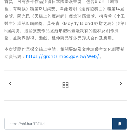
首獎；另有多件作品獲得日本國際漫畫獎，包含61chi《城市
裡，有時候》獲第13屆銅獎、韋蘺若明《送葬協奏曲》獲第14屆
金獎、阮光民《天橋上的魔術師》獲第14屆銀獎、柯宥希《小丑
醫生》獲第15屆銀獎、葉長青《Mayfly Island 蜉蝣之島》獲第1
5屆銅獎。這些獲獎作品逐漸形塑出臺漫獨有的題材及創作風
格，並跨界影視、遊戲、延伸商品等多元形式合作及應用。
本次獎勵作業採全線上申請，相關要點及文件請參考文化部獎補
助資訊網：
https://grants.moc.gov.tw/Web/
。