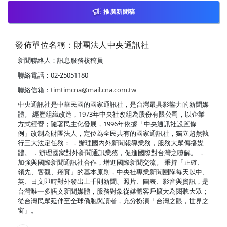
推廣新聞稿
發佈單位名稱：財團法人中央通訊社
新聞聯絡人：訊息服務核稿員
聯絡電話：02-25051180
聯絡信箱：
timtimcna@mail.cna.com.tw
中央通訊社是中華民國的國家通訊社，是台灣最具影響力的新聞媒
體。 經歷組織改造，1973年中央社改組為股份有限公司，以企業
方式經營；隨著民主化發展，1996年依據「中央通訊社設置條
例」改制為財團法人，定位為全民共有的國家通訊社，獨立超然執
行三大法定任務： ．辦理國內外新聞報導業務，服務大眾傳播媒
體。 ．辦理國家對外新聞通訊業務，促進國際對台灣之瞭解。 ．
加強與國際新聞通訊社合作，增進國際新聞交流。 秉持「正確、
領先、客觀、翔實」的基本原則，中央社專業新聞團隊每天以中、
英、日文即時對外發出上千則新聞、照片、圖表、影音與資訊，是
台灣唯一多語文新聞媒體，服務對象從媒體客戶擴大為閱聽大眾；
從台灣民眾延伸至全球僑胞與讀者，充分扮演「台灣之眼，世界之
窗」。