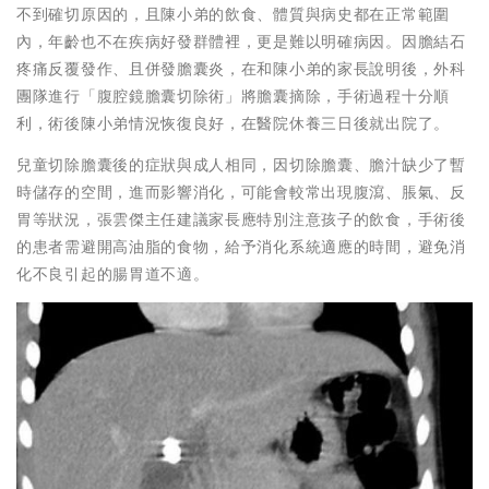
不到確切原因的，且陳小弟的飲食、體質與病史都在正常範圍
內，年齡也不在疾病好發群體裡，更是難以明確病因。因膽結石
疼痛反覆發作、且併發膽囊炎，在和陳小弟的家長說明後，外科
團隊進行「腹腔鏡膽囊切除術」將膽囊摘除，手術過程十分順
利，術後陳小弟情況恢復良好，在醫院休養三日後就出院了。
兒童切除膽囊後的症狀與成人相同，因切除膽囊、膽汁缺少了暫
時儲存的空間，進而影響消化，可能會較常出現腹瀉、脹氣、反
胃等狀況，張雲傑主任建議家長應特別注意孩子的飲食，手術後
的患者需避開高油脂的食物，給予消化系統適應的時間，避免消
化不良引起的腸胃道不適。