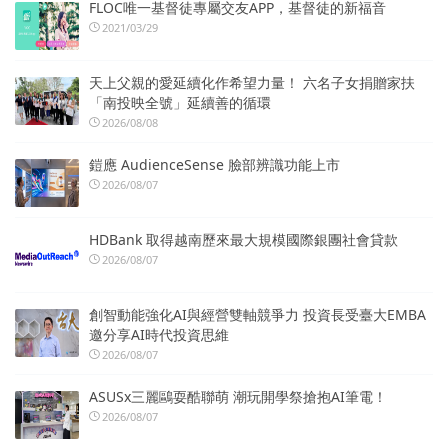
FLOC唯一基督徒專屬交友APP，基督徒的新福音
2021/03/29
天上父親的愛延續化作希望力量！ 六名子女捐贈家扶
「南投映全號」延續善的循環
2026/08/08
鎧應 AudienceSense 臉部辨識功能上市
2026/08/07
HDBank 取得越南歷來最大規模國際銀團社會貸款
2026/08/07
創智動能強化AI與經營雙軸競爭力 投資長受臺大EMBA
邀分享AI時代投資思維
2026/08/07
ASUSx三麗鷗耍酷聯萌 潮玩開學祭搶抱AI筆電！
2026/08/07