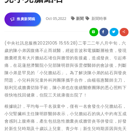
Oct 05,2022
新聞
新聞時事
推廣新聞稿
(中央社訊息服務20221005 15:55:28)二零二二年八月中旬，六
歲的陳小弟因腹痛不止而就醫，經超音波和電腦斷層檢查，發現
膽囊裡竟有大片膽結石堵住與膽管的銜接處，造成發炎、引起疼
痛，在花蓮慈濟醫院小兒部陳明群與張雲傑醫師的會診後，判斷
陳小弟是罕見的「小兒膽結石」。為了解決陳小弟的結石與發炎
問題，小兒科與兒童外科跨團隊攜手合作，由楊筱惠醫師主刀，
順利完成膽囊切除手術，陳小弟也在後續醫療團隊的悉心照料下
很快地找回健康，住院三天就康復出院了！
根據統計，平均每一千名孩童中，僅有一名會發生小兒膽結石，
小兒腎臟科主任陳明群醫師表示，小兒膽結石的病人中約有五成
會感到上腹疼痛，產生包括急性膽囊炎或膽管炎等併發症，好發
於新生兒時期及十歲以上兒童、青少年；新生兒時期原因與先天