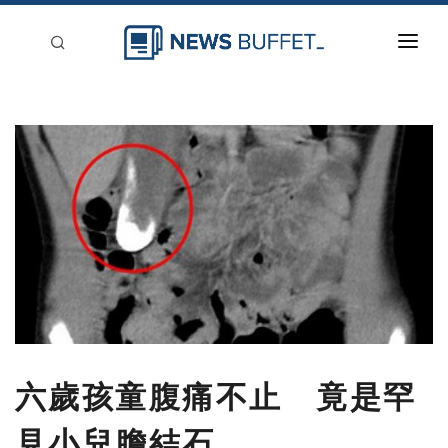
回到首頁
新聞稿分類
登入
刊登
六歲孩童腹痛不止 竟是罕
見小兒膽結石