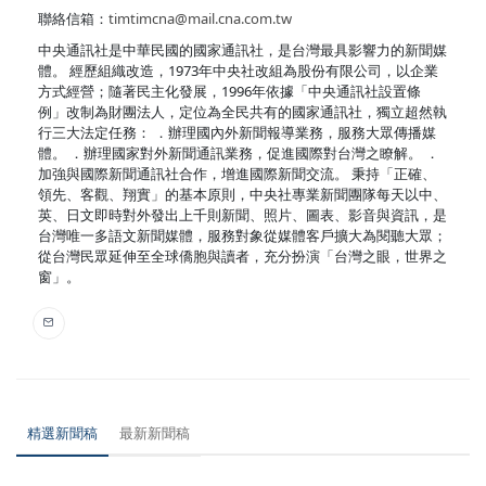
聯絡信箱：
timtimcna@mail.cna.com.tw
中央通訊社是中華民國的國家通訊社，是台灣最具影響力的新聞媒
體。 經歷組織改造，1973年中央社改組為股份有限公司，以企業
方式經營；隨著民主化發展，1996年依據「中央通訊社設置條
例」改制為財團法人，定位為全民共有的國家通訊社，獨立超然執
行三大法定任務： ．辦理國內外新聞報導業務，服務大眾傳播媒
體。 ．辦理國家對外新聞通訊業務，促進國際對台灣之瞭解。 ．
加強與國際新聞通訊社合作，增進國際新聞交流。 秉持「正確、
領先、客觀、翔實」的基本原則，中央社專業新聞團隊每天以中、
英、日文即時對外發出上千則新聞、照片、圖表、影音與資訊，是
台灣唯一多語文新聞媒體，服務對象從媒體客戶擴大為閱聽大眾；
從台灣民眾延伸至全球僑胞與讀者，充分扮演「台灣之眼，世界之
窗」。
精選新聞稿
最新新聞稿