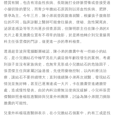
體質有關，包含有溶血性疾病、長期施打全靜脈營養或曾接受過
小腸切除的嬰兒，而青少年膽結石原因則以溶血性疾病、肥胖、
懷孕為主。今年三月，陳小弟就曾因腹痛就醫，根據孩子腹痛部
位的不同，臨床診斷上醫師可能會往腸炎、便秘、急性闌尾炎、
泌尿道感染等等方向逐步排查原因，但陳明群主任在陳小弟的X
光片上看見膽囊位置有不尋常的陰影，於是將他轉介到兒童腸胃
科主任張雲傑的門診，做更進一步的專科檢查。
透過超音波與電腦斷層確認，陳小弟的膽囊中有一些細小的結
石，是小兒膽結石中極罕見在六歲這個年齡段發生的案例。考慮
到孩子並沒有家族病史，也無常見形成小兒膽結石的危險因子，
張雲傑主任與家屬討論過後，先使用藥物控制，以內科療法治
療，讓結石不要持續增大；直到後續陳小弟再次就醫，發現結石
情況並無好轉，甚至已逐漸連成一大片，卡在膽囊管進總膽管
處，造成慢性發炎。由於內科治療無法使病況緩解，小兒科張雲
傑醫師照會楊筱惠醫師與兒童外科團隊，討論為陳小弟開刀摘除
膽囊的可能性。
兒童外科楊筱惠醫師表示，在小兒膽結石個案中，約有三成是找