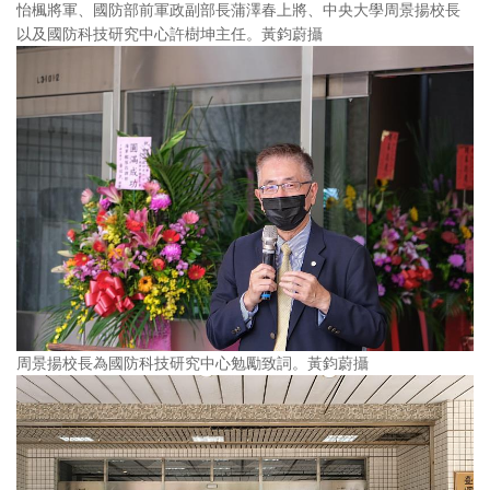
怡楓將軍、國防部前軍政副部長蒲澤春上將、中央大學周景揚校長
以及國防科技研究中心許樹坤主任。黃鈞蔚攝
周景揚校長為國防科技研究中心勉勵致詞。黃鈞蔚攝