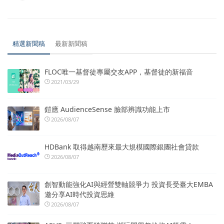
精選新聞稿
最新新聞稿
FLOC唯一基督徒專屬交友APP，基督徒的新福音
2021/03/29
鎧應 AudienceSense 臉部辨識功能上市
2026/08/07
HDBank 取得越南歷來最大規模國際銀團社會貸款
2026/08/07
創智動能強化AI與經營雙軸競爭力 投資長受臺大EMBA
邀分享AI時代投資思維
2026/08/07