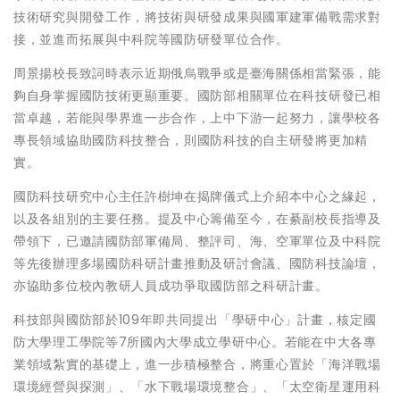
技術研究與開發工作，將技術與研發成果與國軍建軍備戰需求對
接，並進而拓展與中科院等國防研發單位合作。
周景揚校長致詞時表示近期俄烏戰爭或是臺海關係相當緊張，能
夠自身掌握國防技術更顯重要。國防部相關單位在科技研發已相
當卓越，若能與學界進一步合作，上中下游一起努力，讓學校各
專長領域協助國防科技整合，則國防科技的自主研發將更加精
實。
國防科技研究中心主任許樹坤在揭牌儀式上介紹本中心之緣起，
以及各組別的主要任務。提及中心籌備至今，在綦副校長指導及
帶領下，已邀請國防部軍備局、整評司、海、空軍單位及中科院
等先後辦理多場國防科研計畫推動及研討會議、國防科技論壇，
亦協助多位校內教研人員成功爭取國防部之科研計畫。
科技部與國防部於109年即共同提出「學研中心」計畫，核定國
防大學理工學院等7所國內大學成立學研中心。若能在中大各專
業領域紮實的基礎上，進一步積極整合，將重心置於「海洋戰場
環境經營與探測」、「水下戰場環境整合」、「太空衛星運用科