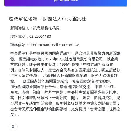
發佈單位名稱：財團法人中央通訊社
新聞聯絡人：訊息服務核稿員
聯絡電話：02-25051180
聯絡信箱：
timtimcna@mail.cna.com.tw
中央通訊社是中華民國的國家通訊社，是台灣最具影響力的新聞媒
體。 經歷組織改造，1973年中央社改組為股份有限公司，以企業
方式經營；隨著民主化發展，1996年依據「中央通訊社設置條
例」改制為財團法人，定位為全民共有的國家通訊社，獨立超然執
行三大法定任務： ．辦理國內外新聞報導業務，服務大眾傳播媒
體。 ．辦理國家對外新聞通訊業務，促進國際對台灣之瞭解。 ．
加強與國際新聞通訊社合作，增進國際新聞交流。 秉持「正確、
領先、客觀、翔實」的基本原則，中央社專業新聞團隊每天以中、
英、日文即時對外發出上千則新聞、照片、圖表、影音與資訊，是
台灣唯一多語文新聞媒體，服務對象從媒體客戶擴大為閱聽大眾；
從台灣民眾延伸至全球僑胞與讀者，充分扮演「台灣之眼，世界之
窗」。