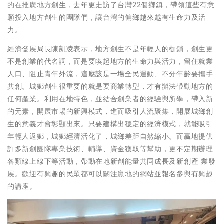
的在推廣地方創生，去年更走訪了台灣22個鄉鎮，帶領這些有意
願投入地方創生的團隊們，讓台灣的偏鄉越來越有生命力及活
力。
經濟發展局長陳凱凌表示，地方創生不是年輕人的枷鎖，創生更
不是創業的代名詞，而是要喚起地方的生命力與活力，留住就業
人口、阻止青年外流，這應該是一場全民運動、不分年齡要攜手
共創。城鄉創生很重要的就是要商業轉型，才有辦法帶動地方的
任何產業。利用在地特色，並結合創業者的經驗與所學，帶入新
的元素，開展市場的新興模式，進而吸引人流聚集，開展城鄉創
生的意義才會彰顯出來。只要建構出穩定的經濟模式，就能吸引
年輕人返鄉，城鄉經濟活化了，城鄉差距自然縮小。而贏地提供
許多新創團隊專業技術、輔導、資金獲取等幫助，更不定期辦理
各類線上線下等活動，帶動在地新創能量共同成長及新創產 業發
展。歡迎有興趣的民眾都可以關注贏地的網站並報名參與有興趣
的講座。