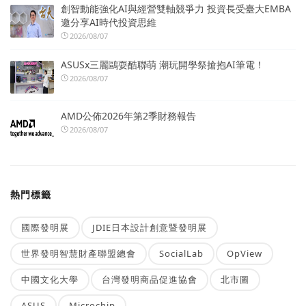
創智動能強化AI與經營雙軸競爭力 投資長受臺大EMBA
邀分享AI時代投資思維
2026/08/07
ASUSx三麗鷗耍酷聯萌 潮玩開學祭搶抱AI筆電！
2026/08/07
AMD公佈2026年第2季財務報告
2026/08/07
熱門標籤
國際發明展
JDIE日本設計創意暨發明展
世界發明智慧財產聯盟總會
SocialLab
OpView
中國文化大學
台灣發明商品促進協會
北市圖
ASUS
Microchip