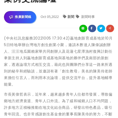
Oct 05,2022
新聞
新聞時事
推廣新聞稿
(中央社訊息服務20221005 17:30:42)贏地創新育成基地於10月
5日特地舉辦台灣地方創生創業小聚，邀請木酢達人陳偉誠創辦
人、汪汪地瓜園賴家華共同創辦人及花蓮七星潭漁村復興計劃任
聿新主持人到贏地創新育成基地與基地的夥伴們及南部的新創
家，透過論壇方式相互交流，藉此也與團隊們分享這一路來所遇
到的秘辛和經驗談，並邀請有著「創生教母」美名的陳美伶老師
來擔任引言人，而利用本次論壇，提供交流平台，提升基地輔導
能量。
市長黃偉哲表示，近年來，越來越多青年人往都市發展，導致偏
鄉地方經濟衰退、青年人口外流。為了緩和城鄉人口不均問題，
許多地方正積極推動在地文化結合商品，研發出特色產品，吸引
青年回流。也非常感謝創生基金會的董事長陳美伶的努力，不斷