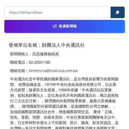
推廣新聞稿
發佈單位名稱：財團法人中央通訊社
新聞聯絡人：訊息服務核稿員
聯絡電話：02-25051180
聯絡信箱：
timtimcna@mail.cna.com.tw
中央通訊社是中華民國的國家通訊社，是台灣最具影響力的新聞媒
體。 經歷組織改造，1973年中央社改組為股份有限公司，以企業
方式經營；隨著民主化發展，1996年依據「中央通訊社設置條
例」改制為財團法人，定位為全民共有的國家通訊社，獨立超然執
行三大法定任務： ．辦理國內外新聞報導業務，服務大眾傳播媒
體。 ．辦理國家對外新聞通訊業務，促進國際對台灣之瞭解。 ．
加強與國際新聞通訊社合作，增進國際新聞交流。 秉持「正確、
領先、客觀、翔實」的基本原則，中央社專業新聞團隊每天以中、
英、日文即時對外發出上千則新聞、照片、圖表、影音與資訊，是
台灣唯一多語文新聞媒體，服務對象從媒體客戶擴大為閱聽大眾；