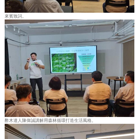
來賓致詞。
酢木達人陳偉誠講解用森林循環打造生活風格。