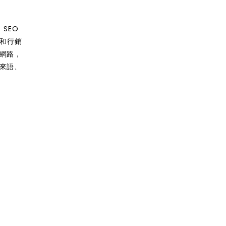
SEO
體和行銷
網路，
馬來語、