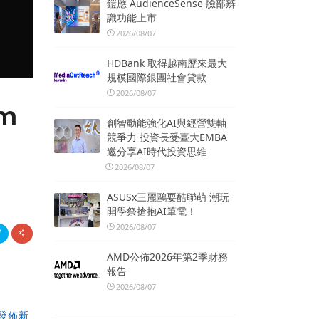
鎧應 AudienceSense 臉部辨
識功能上市
2026/08/07
HDBank 取得越南歷來最大
規模國際銀團社會貸款
2026/08/07
am
創智動能強化AI與經營雙軸
競爭力 投資長受臺大EMBA
邀分享AI時代投資思維
2026/08/07
ASUSx三麗鷗耍酷聯萌 潮玩
開學祭搶抱AI筆電！
2026/08/07
AMD公佈2026年第2季財務
報告
2026/08/07
發佈新