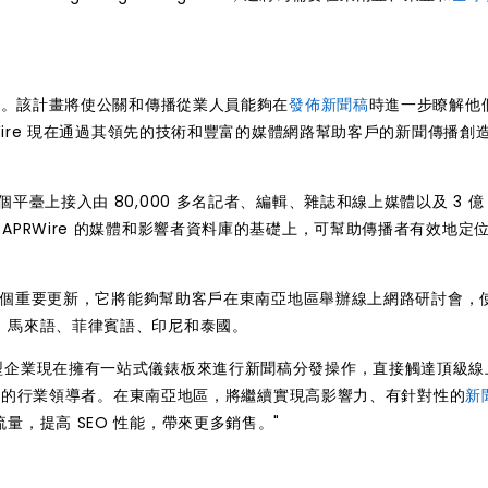
月前首次發佈。該計畫將使公關和傳播從業人員能夠在
發佈新聞稿
時進一步瞭解他
m，SEAPRWire 現在通過其領先的技術和豐富的媒體網路幫助客戶的新聞傳播創
可以在一個平臺上接入由 80,000 多名記者、編輯、雜誌和線上媒體以及 3 億 
立在 SEAPRWire 的媒體和影響者資料庫的基礎上，可幫助傳播者有效地定
ram 提供了一個重要更新，它將能夠幫助客戶在東南亞地區舉辦線上網路研討會
、馬來語、菲律賓語、印尼和泰國。
表示："中小型企業現在擁有一站式儀錶板來進行新聞稿分發操作，直接觸達頂級
發服務的行業領導者。在東南亞地區，將繼續實現高影響力、有針對性的
新
，提高 SEO 性能，帶來更多銷售。"
。