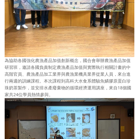
為協助各國強化農漁產品加值創新概念，國合會舉辦農漁產品加值
研習班，邀請各國負責制定農漁產品加值與實際執行相關計畫的中
高階官員、農漁產品加工業界與農漁業機具業界從業人員，來台進
行兩週的訓練課程。本次課程到高科大水食系體驗魚鱗膠原蛋白珍
珠奶茶製作，並安排水產廢棄物的循環經濟運用講座，來自18個國
家共24位學員熱情參與。