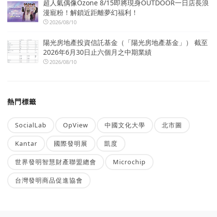
超人氣偶像Ozone 8/15即將現身OUTDOOR一日店長浪
漫寵粉！解鎖近距離夢幻福利！
2026/08/10
陽光房地產投資信託基金（「陽光房地產基金」） 截至
2026年6月30日止六個月之中期業績
2026/08/10
熱門標籤
SocialLab
OpView
中國文化大學
北市圖
Kantar
國際發明展
凱度
世界發明智慧財產聯盟總會
Microchip
台灣發明商品促進協會