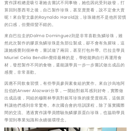
實作課程總是吸引著她去嘗試不同事物，她也因此受到啟發，打
算回到墨西哥之後，自己製作珍珠，甚至賣賣看，說不定會大賣
呢！來自聖文森的Raynaldo Harold說，珍珠雖然不是他所習慣
的口感，但覺得蠻不錯的。
來自巴拉圭的Dalma Dominguez則是非常喜歡魚鱗珍珠，雖
然此次製作的膠原魚鱗珍珠是魚部位製成，卻不會有魚腥味，這
讓她感覺到很神奇，嘗試做了兩回，甚至打包外帶。巴拉圭學員
Miuriel Celia Bendlin覺得最棒的是，學校能夠自行再運用食
材，發想製作不同的食物，還能讓學員一步一步嘗試做出成品的
感覺，非常喜歡。
因應不同飲食習慣，有些學員參與素食組的實作。來自沙烏地阿
拉伯的Anwer Alazwari分享，一開始對銀耳感到好奇，實際做
出成品後，同組的穆斯林學員對銀耳珍珠的接受度很高，這個原
料讓他們感到非常驚奇。本次國合會的培訓課程，除了落實國際
間的交流、透過實作讓學員體驗魚鱗膠原蛋白珍珠，也協助學員
學習到專業知識和永續循環理念。