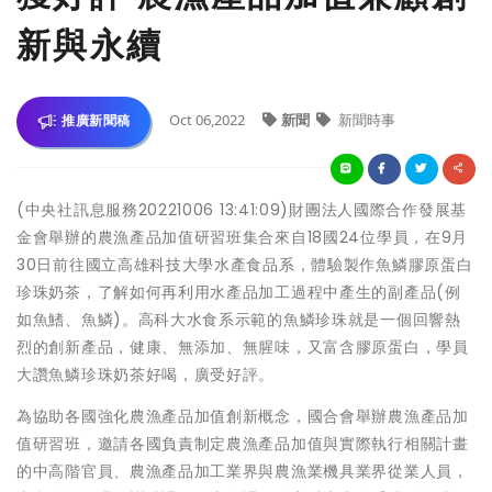
新與永續
Oct 06,2022
新聞
新聞時事
推廣新聞稿
(中央社訊息服務20221006 13:41:09)財團法人國際合作發展基
金會舉辦的農漁產品加值研習班集合來自18國24位學員，在9月
30日前往國立高雄科技大學水產食品系，體驗製作魚鱗膠原蛋白
珍珠奶茶，了解如何再利用水產品加工過程中產生的副產品(例
如魚鰭、魚鱗)。高科大水食系示範的魚鱗珍珠就是一個回響熱
烈的創新產品，健康、無添加、無腥味，又富含膠原蛋白，學員
大讚魚鱗珍珠奶茶好喝，廣受好評。
為協助各國強化農漁產品加值創新概念，國合會舉辦農漁產品加
值研習班，邀請各國負責制定農漁產品加值與實際執行相關計畫
的中高階官員、農漁產品加工業界與農漁業機具業界從業人員，