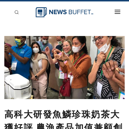
回到首頁
新聞稿分類
登入
刊登
高科大研發魚鱗珍珠奶茶大
獲好評 農漁產品加值兼顧創