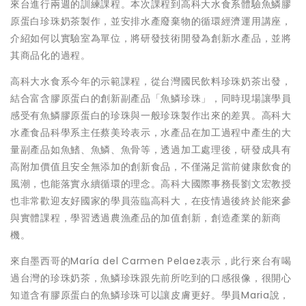
來台進行兩週的訓練課程。本次課程到高科大水食系體驗魚鱗膠
原蛋白珍珠奶茶製作，並安排水產廢棄物的循環經濟運用講座，
介紹如何以實驗室為單位，將研發技術開發為創新水產品，並將
其商品化的過程。
高科大水食系今年的示範課程，從台灣國民飲料珍珠奶茶出發，
結合富含膠原蛋白的創新副產品「魚鱗珍珠」，同時現場讓學員
感受有魚鱗膠原蛋白的珍珠與一般珍珠製作出來的差異。高科大
水產食品科學系主任蔡美玲表示，水產品在加工過程中產生的大
量副產品如魚鰭、魚鱗、魚骨等，透過加工處理後，研發成具有
高附加價值且安全無添加的創新食品，不僅滿足當前健康飲食的
風潮，也能落實永續循環的理念。高科大國際事務長劉文宏教授
也非常歡迎友好國家的學員蒞臨高科大，在疫情過後終於能來參
與實體課程，學習透過農漁產品的加值創新，創造產業的新商
機。
來自墨西哥的María del Carmen Pelaez表示，此行來台有喝
過台灣的珍珠奶茶，魚鱗珍珠跟先前所吃到的口感很像，很開心
知道含有膠原蛋白的魚鱗珍珠可以讓皮膚更好。學員Maria說，