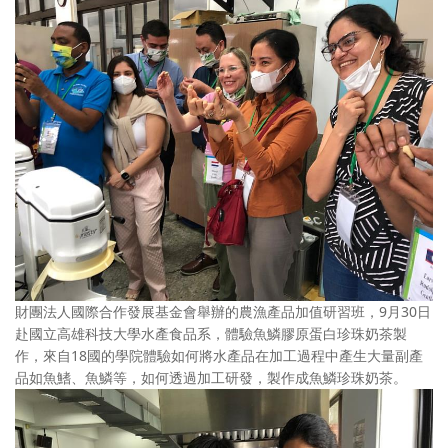
財團法人國際合作發展基金會舉辦的農漁產品加值研習班，9月30日
赴國立高雄科技大學水產食品系，體驗魚鱗膠原蛋白珍珠奶茶製
作，來自18國的學院體驗如何將水產品在加工過程中產生大量副產
品如魚鰭、魚鱗等，如何透過加工研發，製作成魚鱗珍珠奶茶。