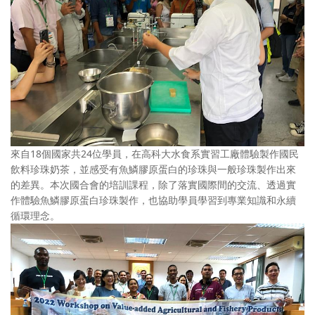
來自18個國家共24位學員，在高科大水食系實習工廠體驗製作國民
飲料珍珠奶茶，並感受有魚鱗膠原蛋白的珍珠與一般珍珠製作出來
的差異。本次國合會的培訓課程，除了落實國際間的交流、透過實
作體驗魚鱗膠原蛋白珍珠製作，也協助學員學習到專業知識和永續
循環理念。