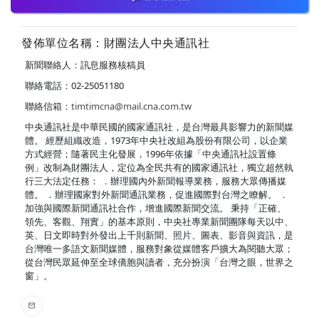
發佈單位名稱：財團法人中央通訊社
新聞聯絡人：訊息服務核稿員
聯絡電話：02-25051180
聯絡信箱：
timtimcna@mail.cna.com.tw
中央通訊社是中華民國的國家通訊社，是台灣最具影響力的新聞媒
體。 經歷組織改造，1973年中央社改組為股份有限公司，以企業
方式經營；隨著民主化發展，1996年依據「中央通訊社設置條
例」改制為財團法人，定位為全民共有的國家通訊社，獨立超然執
行三大法定任務： ．辦理國內外新聞報導業務，服務大眾傳播媒
體。 ．辦理國家對外新聞通訊業務，促進國際對台灣之瞭解。 ．
加強與國際新聞通訊社合作，增進國際新聞交流。 秉持「正確、
領先、客觀、翔實」的基本原則，中央社專業新聞團隊每天以中、
英、日文即時對外發出上千則新聞、照片、圖表、影音與資訊，是
台灣唯一多語文新聞媒體，服務對象從媒體客戶擴大為閱聽大眾；
從台灣民眾延伸至全球僑胞與讀者，充分扮演「台灣之眼，世界之
窗」。