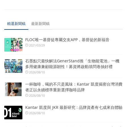
精選新聞稿
最新新聞稿
FLOC唯一基督徒專屬交友APP，基督徒的新福音
2021/03/29
石墨點穴最快解法GenerStand推「生物能電池」一機
多用健康兼顧能源韌性！募資將啟動填問卷抽好禮
2026/08/10
一杯咖啡，喝的不只是風味：Kantar 凱度揭密台灣消費
者正以永續標準重新選擇咖啡品牌
2026/08/10
Kantar 凱度與 JKR 最新研究 : 品牌資產有七成來自體驗
2026/08/10