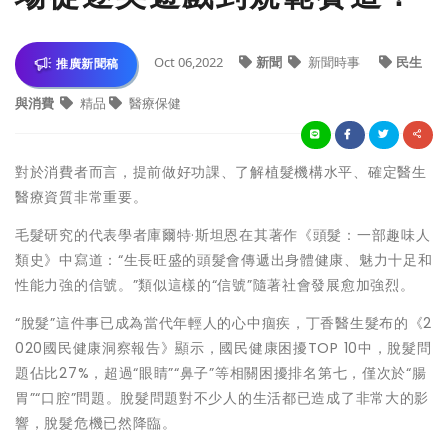
Oct 06,2022
新聞
新聞時事
民生
推廣新聞稿
與消費
精品
醫療保健
對於消費者而言，提前做好功課、了解植髮機構水平、確定醫生
醫療資質非常重要。
毛髮研究的代表學者庫爾特·斯坦恩在其著作《頭髮：一部趣味人
類史》中寫道：“生長旺盛的頭髮會傳遞出身體健康、魅力十足和
性能力強的信號。”類似這樣的“信號”隨著社會發展愈加強烈。
“脫髮”這件事已成為當代年輕人的心中痼疾，丁香醫生髮布的《2
020國民健康洞察報告》顯示，國民健康困擾TOP 10中，脫髮問
題佔比27%，超過“眼睛”“鼻子”等相關困擾排名第七，僅次於“腸
胃”“口腔”問題。脫髮問題對不少人的生活都已造成了非常大的影
響，脫髮危機已然降臨。