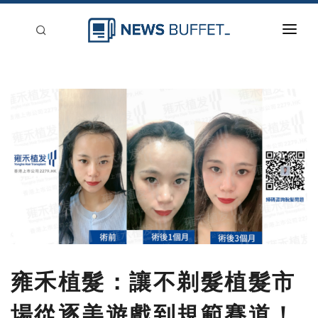
回到首頁
新聞稿分類
登入
刊登
雍禾植髮：讓不剃髮植髮市
場從逐美遊戲到規範賽道！