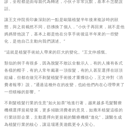
診，全程都是由母親代為轉述，小伙子非常沉默，基本不怎麼說
話。
讓王文仲院長印象深刻的一點是歐陽植髮半年後來複診時的狀
態，與之前截然不同，彷彿換了個人，“小伙子再回來，就不是他
媽媽替他說了，基本上都是他在分享手術後這半年來的一些變
化，是他自己主動向我們講述。”
“這就是植髮手術給人帶來的巨大的變化。”王文仲感慨。
類似的例子有很多，因為脫髮不敢以全貌示人，有的人擁有各式
各樣的帽子，有的人常年戴著一頂假髮，有的人甚至選擇在頭頂
紋繡，但都在做完不剃髮植髮手術後才重獲信心，王文仲對《消
費者報導》說，“通過這種外在的改變，也給他們內在心理帶來了
一些積極的影響。”
不剃髮植髮行業的生意“如火如荼”地進行著，越來越多毛髮醫療
機構選擇規範發展，更多傾聽消費者的意見，如雍禾植髮這樣的
行業頭部企業，主動選擇向更規範的醫療機構“進化”，讓醫生成
為植髮行業的核心，讓這場逐美遊戲更令人安心。