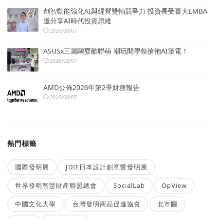
創智動能強化AI與經營雙軸競爭力 投資長受臺大EMBA
邀分享AI時代投資思維
2026/08/07
ASUSx三麗鷗耍酷聯萌 潮玩開學祭搶抱AI筆電！
2026/08/07
AMD公佈2026年第2季財務報告
2026/08/07
熱門標籤
國際發明展
JDIE日本設計創意暨發明展
世界發明智慧財產聯盟總會
SocialLab
OpView
中國文化大學
台灣發明商品促進協會
北市圖