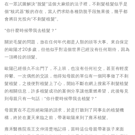
在一眾試圖解決“脫髮”這個大麻煩的法子裡，不剃髮植髮似乎是
個“核武器”般的存在，當人們求助各種防脫手段無果後，幾乎都
會將目光投向“不剃髮植髮”。
“你什麼時候帶我去植髮？”
關於毛髮的問題，放在任何年代都是人類的頭等大事。來自保定
的歐陽才20多歲，但他似乎對這個世界已經沒有任何期待，因為
一頂稀拉的頭髮。
歐陽已經很久不出門了，不上班，也沒有任何社交，甚至有輕度
抑鬱。一次偶然的交談，他得知母親的單位有一個同事做了不剃
髮植髮，之後便對植髮上了心，開始不斷在網上搜索不剃髮植髮
的相關信息，許多植髮成功的案例分享讓他重燃希望，此後每見
到母親只有一句話：“你什麼時候帶我去植髮？”
母親實在不忍拒絕歐陽的請求，於是打聽到了同事去的植髮機
構，終於在夏天來臨之前，帶著歐陽來到了雍禾植髮。
雍禾醫務院長王文仲清楚地記得，當時這位母親帶著孩子來面