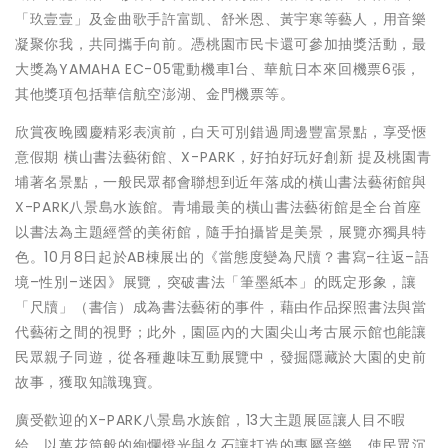
「玖壹壹」及金曲歌手許富凱、舒米恩、黃宇寒等藝人，用音樂
凝聚你我，共同攜手向前。憑桃園市民卡還可參加抽獎活動，最
大獎為YAMAHA EC-05電動機車1台、華航日本來回機票6張，
其他獎項包括華信航空澎湖、金門機票等。
欣賞夜晚國慶精彩表演前，白天可別錯過周邊豐富景點，享受愜
意假期 橫山書法藝術館、X-PARK，好拍好玩好創新 提及桃園青
埔著名景點，一般民眾都會聯想到近年落成的橫山書法藝術館與
X-PARK八景島水族館。青埔最美的橫山書法藝術館是全台首座
以書法為主題經營的美術館，隨手拍攝皆是美景，展覽亦獨具特
色。10月8日起於AB棟展出的《當態度變為尺牘？書寫–往返–語
境–性別–迷因》展覽，突破書法「筆墨紙本」的既定形象，讓
「尺牘」（書信）成為書法藝術的事件，藉由作品探照書法與當
代藝術之間的視野；此外，園區內的大園尖山考古展示館也能讓
民眾親子同遊，從各種趣味互動展覽中，發掘隱藏於大園的史前
故事，獲取知識瑰寶。
廣受歡迎的X-PARK八景島水族館，13大主題展區讓人目不暇
給，以萬花筒般的絢爛燈光與久石讓打造的專屬音樂，使民眾沉