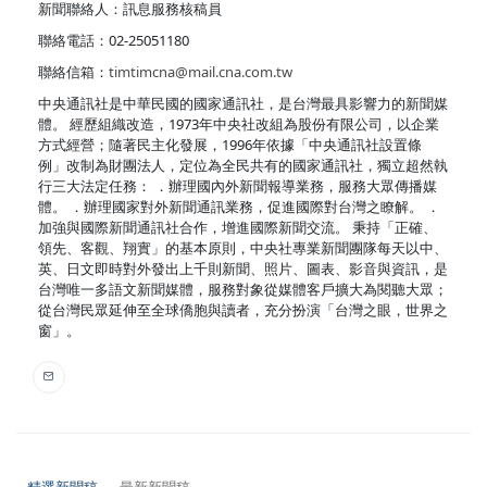
新聞聯絡人：訊息服務核稿員
聯絡電話：02-25051180
聯絡信箱：
timtimcna@mail.cna.com.tw
中央通訊社是中華民國的國家通訊社，是台灣最具影響力的新聞媒
體。 經歷組織改造，1973年中央社改組為股份有限公司，以企業
方式經營；隨著民主化發展，1996年依據「中央通訊社設置條
例」改制為財團法人，定位為全民共有的國家通訊社，獨立超然執
行三大法定任務： ．辦理國內外新聞報導業務，服務大眾傳播媒
體。 ．辦理國家對外新聞通訊業務，促進國際對台灣之瞭解。 ．
加強與國際新聞通訊社合作，增進國際新聞交流。 秉持「正確、
領先、客觀、翔實」的基本原則，中央社專業新聞團隊每天以中、
英、日文即時對外發出上千則新聞、照片、圖表、影音與資訊，是
台灣唯一多語文新聞媒體，服務對象從媒體客戶擴大為閱聽大眾；
從台灣民眾延伸至全球僑胞與讀者，充分扮演「台灣之眼，世界之
窗」。