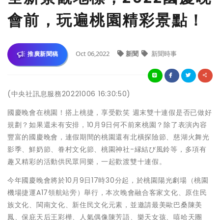
會前，玩遍桃園精彩景點！
Oct 06,2022
新聞
新聞時事
推廣新聞稿
(中央社訊息服務20221006 16:30:50)
國慶晚會在桃園！搭上桃捷，享受歡笑 週末雙十連假是否已做好
規劃？如果還未有安排，10月9日何不前來桃園？除了表演內容
豐富的國慶晚會，連假期間的桃園還有北橫探險節、慈湖火舞光
影季、鮮奶節、眷村文化節、桃園神社-縁結び風鈴等，多項有
趣又精彩的活動供民眾同樂，一起歡渡雙十連假。
今年國慶晚會將於10月9日17時30分起，於桃園陽光劇場（桃園
機場捷運A17領航站旁）舉行，本次晚會融合客家文化、原住民
族文化、閩南文化、新住民文化元素，並邀請最美歐巴桑陳美
鳳、保庇天后王彩樺、人氣偶像陳芳語、樂天女孩、嘻哈天團