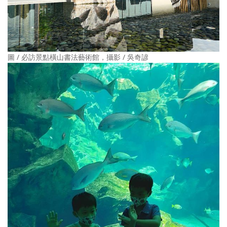
圖 / 必訪景點橫山書法藝術館，攝影 / 吳奇諺