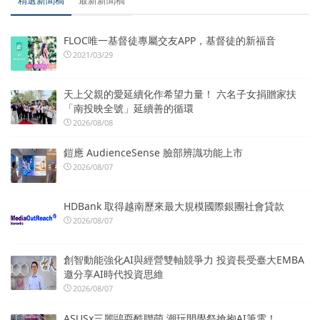
精選新聞稿
最新新聞稿
FLOC唯一基督徒專屬交友APP，基督徒的新福音
2021/03/29
天上父親的愛延續化作希望力量！ 六名子女捐贈家扶
「南投映全號」延續善的循環
2026/08/08
鎧應 AudienceSense 臉部辨識功能上市
2026/08/07
HDBank 取得越南歷來最大規模國際銀團社會貸款
2026/08/07
創智動能強化AI與經營雙軸競爭力 投資長受臺大EMBA
邀分享AI時代投資思維
2026/08/07
ASUSx三麗鷗耍酷聯萌 潮玩開學祭搶抱AI筆電！