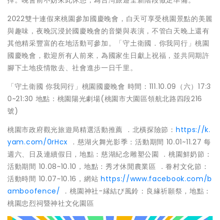
2022雙十連假來桃園參加國慶晚會，白天可享受桃園景點的美麗
與趣味，夜晚沉浸於國慶晚會的音樂與表演，不管白天晚上還有
其他精采豐富的在地活動可參加。「守土衛國．你我同行」桃園
國慶晚會，歡迎所有人前來，為國家生日獻上祝福，並共同期許
腳下土地疫情散去、社會進步一日千里。
「守土衛國 你我同行」桃園國慶晚會 時間：111.10.09（六）17:3
0~21:30 地點：桃園陽光劇場(桃園市大園區領航北路四段216
號)
桃園市政府觀光旅遊局精選活動推薦 ．北橫探險節：
https://k.
yam.com/0rHcx
．慈湖火舞光影季：活動期間 10.01~11.27 每
週六、日及連續假日，地點：慈湖紀念雕塑公園 ．桃園鮮奶節：
活動期間 10.08~10.10，地點：秀才休閒農業區 ．眷村文化節：
活動時間 10.07~10.16，網站
https://www.facebook.com/b
amboofence/
．桃園神社-縁結び風鈴：良緣祈願祭，地點：
桃園忠烈祠暨神社文化園區