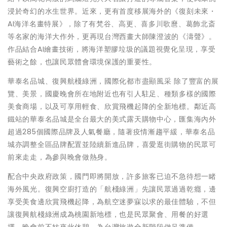
浸於奇幻的水生世界。近來，更有首度移展海外的《復刻未來・
AI海洋名畫特展》，除了有梵谷、高更、喜多川歌麿、葛飾北斎
等名家的海洋大作外，更再現台灣西畫大師陳澄波的《濤聲》。
作品結合AI繪畫技術，將海洋塑膠垃圾的議題視覺化呈現，享受
藝術之餘，也讓民眾體會環境保護的重要性。
華泰名品城、復興航棧綠洲，國際化都市盡顯風采 除了豐富的展
覽、美景，國慶晚會所在地附近也有引人駐足、種類多樣的國際
美食商場，以及可享用輕食、欣賞飛機起降的全新地標。鄰近高
鐵站的華泰名品城是全台最大的美式露天購物中心，匯集海內外
超過285個國際品牌及人氣餐廳，隨著疫情漸趨平緩，華泰名品
城亦調整全區品牌配置並陸續新進品牌，喜愛逛街購物的民眾可
前來走走，為參與晚會做熱身。
配合中央政府政策，國門即將開放，許多旅客已迫不急待想一睹
海外風光。復興空廚打造的「航棧綠洲」先讓民眾過過乾癮，邊
享受美食邊欣賞飛機起降，為航空迷夢寐以求的最佳體驗，不但
讓復興航棧綠洲成為桃園新地標，也是民眾聚會、用餐的好選
擇。晚會前不妨來此休憩，為台灣旅遊全新階段做足準備。