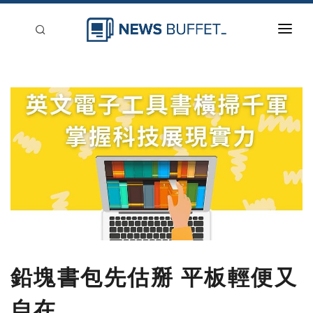
回到首頁
新聞稿分類
登入
刊登
鉛塊書包先估掰 平板輕便又
自在