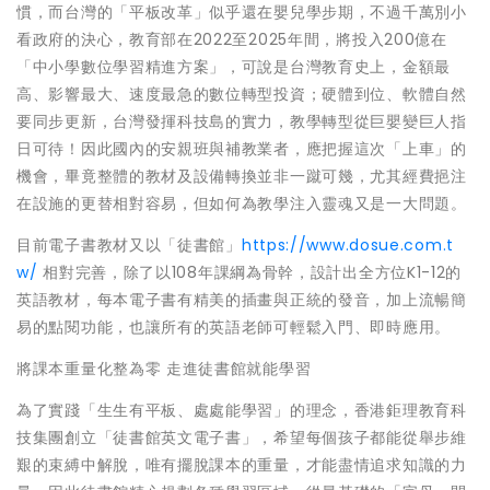
慣，而台灣的「平板改革」似乎還在嬰兒學步期，不過千萬別小
看政府的決心，教育部在2022至2025年間，將投入200億在
「中小學數位學習精進方案」，可說是台灣教育史上，金額最
高、影響最大、速度最急的數位轉型投資；硬體到位、軟體自然
要同步更新，台灣發揮科技島的實力，教學轉型從巨嬰變巨人指
日可待！因此國內的安親班與補教業者，應把握這次「上車」的
機會，畢竟整體的教材及設備轉換並非一蹴可幾，尤其經費挹注
在設施的更替相對容易，但如何為教學注入靈魂又是一大問題。
目前電子書教材又以「徒書館」
https://www.dosue.com.t
w/
相對完善，除了以108年課綱為骨幹，設計出全方位K1-12的
英語教材，每本電子書有精美的插畫與正統的發音，加上流暢簡
易的點閱功能，也讓所有的英語老師可輕鬆入門、即時應用。
將課本重量化整為零 走進徒書館就能學習
為了實踐「生生有平板、處處能學習」的理念，香港鉅理教育科
技集團創立「徒書館英文電子書」，希望每個孩子都能從舉步維
艱的束縛中解脫，唯有擺脫課本的重量，才能盡情追求知識的力