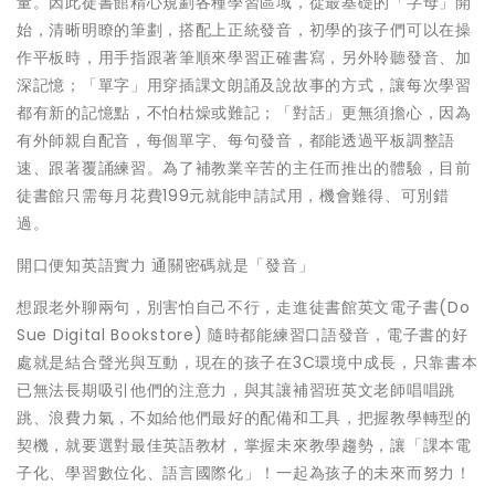
量。因此徒書館精心規劃各種學習區域，從最基礎的「字母」開
始，清晰明瞭的筆劃，搭配上正統發音，初學的孩子們可以在操
作平板時，用手指跟著筆順來學習正確書寫，另外聆聽發音、加
深記憶；「單字」用穿插課文朗誦及說故事的方式，讓每次學習
都有新的記憶點，不怕枯燥或難記；「對話」更無須擔心，因為
有外師親自配音，每個單字、每句發音，都能透過平板調整語
速、跟著覆誦練習。為了補教業辛苦的主任而推出的體驗，目前
徒書館只需每月花費199元就能申請試用，機會難得、可別錯
過。
開口便知英語實力 通關密碼就是「發音」
想跟老外聊兩句，別害怕自己不行，走進徒書館英文電子書(Do
Sue Digital Bookstore) 隨時都能練習口語發音，電子書的好
處就是結合聲光與互動，現在的孩子在3C環境中成長，只靠書本
已無法長期吸引他們的注意力，與其讓補習班英文老師唱唱跳
跳、浪費力氣，不如給他們最好的配備和工具，把握教學轉型的
契機，就要選對最佳英語教材，掌握未來教學趨勢，讓「課本電
子化、學習數位化、語言國際化」！一起為孩子的未來而努力！