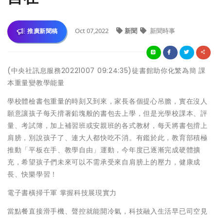
Oct 07,2022
新聞
新聞時事
推廣新聞稿
(中央社訊息服務20221007 09:24:35)徒書館助你化繁為簡 課
本重量變教學能量
學校體檢書包重量的時刻又到來，家長各個提心吊膽，實在沒人
願意讓孩子每天揹著鉛塊般的書包去上學，但是光學校課本、評
量、考試簿，加上補習班或安親班的各式教材，每天將書包揹上
肩膀，別說孩子了、連大人都快吃不消。有鑑於此，教育部積極
推動「平板在手、教學自由」運動，今年度已逐漸完成硬體擴
充，希望孩子們未來可以不需承受來自肩膀上的壓力，健康成
長、快樂學習！
電子書橫掃千軍 掌握科技展現實力
當點餐直接滑手機、聲控就能開冷氣，科技融入生活早已司空見