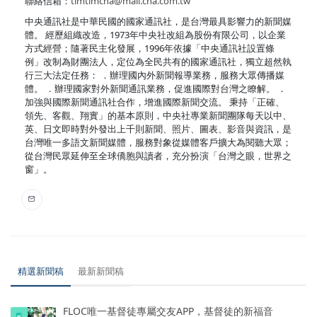
聯絡信箱：
timtimcna@mail.cna.com.tw
中央通訊社是中華民國的國家通訊社，是台灣最具影響力的新聞媒
體。 經歷組織改造，1973年中央社改組為股份有限公司，以企業
方式經營；隨著民主化發展，1996年依據「中央通訊社設置條
例」改制為財團法人，定位為全民共有的國家通訊社，獨立超然執
行三大法定任務： ．辦理國內外新聞報導業務，服務大眾傳播媒
體。 ．辦理國家對外新聞通訊業務，促進國際對台灣之瞭解。 ．
加強與國際新聞通訊社合作，增進國際新聞交流。 秉持「正確、
領先、客觀、翔實」的基本原則，中央社專業新聞團隊每天以中、
英、日文即時對外發出上千則新聞、照片、圖表、影音與資訊，是
台灣唯一多語文新聞媒體，服務對象從媒體客戶擴大為閱聽大眾；
從台灣民眾延伸至全球僑胞與讀者，充分扮演「台灣之眼，世界之
窗」。
精選新聞稿
最新新聞稿
FLOC唯一基督徒專屬交友APP，基督徒的新福音