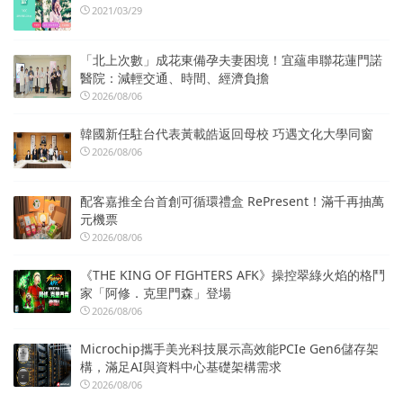
2021/03/29
「北上次數」成花東備孕夫妻困境！宜蘊串聯花蓮門諾
醫院：減輕交通、時間、經濟負擔
2026/08/06
韓國新任駐台代表黃載皓返回母校 巧遇文化大學同窗
2026/08/06
配客嘉推全台首創可循環禮盒 RePresent！滿千再抽萬
元機票
2026/08/06
《THE KING OF FIGHTERS AFK》操控翠綠火焰的格鬥
家「阿修．克里門森」登場
2026/08/06
Microchip攜手美光科技展示高效能PCIe Gen6儲存架
構，滿足AI與資料中心基礎架構需求
2026/08/06