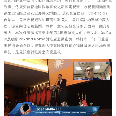
國家均將支持臺灣，如同古諺所謂「患難見真情」。 「自治區電
視臺」係廣受首都地區觀眾喜愛之新興電視臺，收視範圍涵蓋馬
德里自治區全區及近郊共52地區，以及瓦倫西亞（Valencia）
自治區，每日收視觀眾約16萬6,000人，每月累計約達500萬人
次，節目內容涵蓋新聞、教育、文化及觀光等多元面向，頗具影
響力。本次係該廣播電臺本年第4度專訪劉大使，臺長Jesús Ro
jo及總監Roxana Romo與駐處互動密切，特於昨（5）日受邀
出席國慶酒會時，親邀劉大使當晚進行宣介我國國慶之現場視訊
專訪，足見該臺對駐處之高度重視。