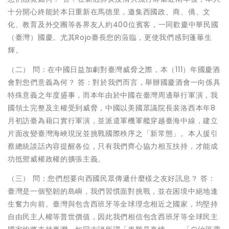
十分開心終能於本日重新在馬德里，邀集西國政、商、僑、文
化、教育及外交團等各界友人約400位賓客，一同歡慶中華民國
（臺灣）國慶。尤其Rojo臺長您的蒞臨，更使我們感到蓬蓽生
輝。
（二） 問：在中國日益加劇對臺灣威脅之際，本（111）年國慶酒
會對您們意義為何？ 答：對於我們而言，舉辦國慶酒會一向係具
特殊意義之年度盛事，而本年由於中國在臺灣周邊舉行軍演，我
國領土完整及主權受到威脅，中國以美國眾議院長裴洛西本年8
月初訪臺為藉口實行軍演，並派遣軍機軍艦穿越臺海中線，建立
片面改變臺灣海峽現況並挑戰國際秩序之「新常態」。本人援引
蔡總統談話內容提醒各位，只有我們齊心協力相互扶持，才能成
功抵禦威權政權的擴張主義。
（三） 問：您們想要向西國民眾傳遞什麼樣之友好訊息？ 答：
臺灣是一個堅韌的島嶼，我們習慣面對挑戰，並在困境中絕地逢
生奮力向前。臺灣與包含西班牙等全球理念相近之國家，均堅持
自由民主人權等普世價值，因此我們相信包含西班牙等全球民主