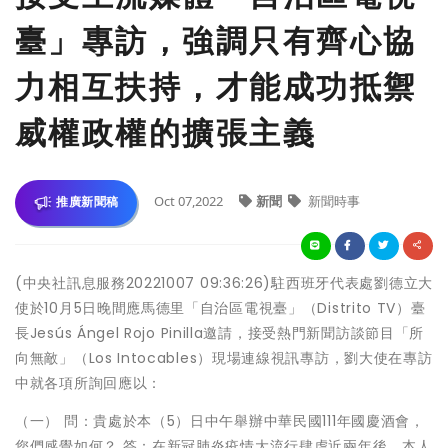
臺」專訪，強調只有齊心協
力相互扶持，才能成功抵禦
威權政權的擴張主義
Oct 07,2022
新聞
新聞時事
推廣新聞稿
(中央社訊息服務20221007 09:36:26)駐西班牙代表處劉德立大
使於10月5日晚間應馬德里「自治區電視臺」（Distrito TV）臺
長Jesús Ángel Rojo Pinilla邀請，接受熱門新聞訪談節目「所
向無敵」（Los Intocables）現場連線視訊專訪，劉大使在專訪
中就各項所詢回應以：
（一） 問：貴處於本（5）日中午舉辦中華民國111年國慶酒會，
您們感覺如何？ 答：在新冠肺炎疫情大流行肆虐近兩年後，本人