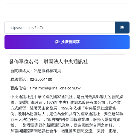
推廣新聞稿
發佈單位名稱：財團法人中央通訊社
新聞聯絡人：訊息服務核稿員
聯絡電話：02-25051180
聯絡信箱：
timtimcna@mail.cna.com.tw
中央通訊社是中華民國的國家通訊社，是台灣最具影響力的新聞媒
體。 經歷組織改造，1973年中央社改組為股份有限公司，以企業
方式經營；隨著民主化發展，1996年依據「中央通訊社設置條
例」改制為財團法人，定位為全民共有的國家通訊社，獨立超然執
行三大法定任務： ．辦理國內外新聞報導業務，服務大眾傳播媒
體。 ．辦理國家對外新聞通訊業務，促進國際對台灣之瞭解。 ．
加強與國際新聞通訊社合作，增進國際新聞交流。 秉持「正確、