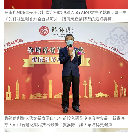
高市府副秘書長王啟川肯定鄧師傅導入5G AIoT智慧化製程，讓一甲
子的好味道飄香到全台及海外，讚傳統產業轉型的最好典範。
鄧師傅創辦人鄧文裕表示自15年前投入研發冷凍真空食品，新廠將
導入AIoT智慧化製程找出最佳品質參數，讓大家吃得更健康。