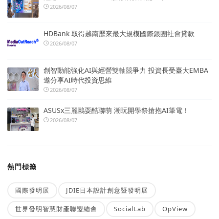
2026/08/07
HDBank 取得越南歷來最大規模國際銀團社會貸款
2026/08/07
創智動能強化AI與經營雙軸競爭力 投資長受臺大EMBA
邀分享AI時代投資思維
2026/08/07
ASUSx三麗鷗耍酷聯萌 潮玩開學祭搶抱AI筆電！
2026/08/07
熱門標籤
國際發明展
JDIE日本設計創意暨發明展
世界發明智慧財產聯盟總會
SocialLab
OpView