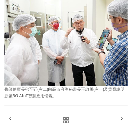
鄧師傅廠長鄧至廷(右二)向高市府副秘書長王啟川(左一)及貴賓說明
新廠5G AIoT智慧應用情境。