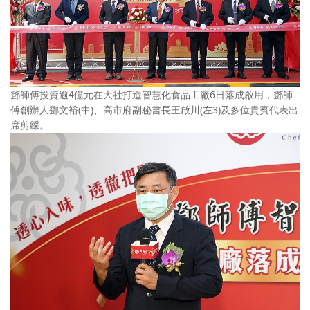
鄧師傅投資逾4億元在大社打造智慧化食品工廠6日落成啟用，鄧師
傅創辦人鄧文裕(中)、高市府副秘書長王啟川(左3)及多位貴賓代表出
席剪綵。