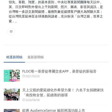
領先、客觀、翔實」的基本原則，中央社專業新聞團隊每天以中、
英、日文即時對外發出上千則新聞、照片、圖表、影音與資訊，是
台灣唯一多語文新聞媒體，服務對象從媒體客戶擴大為閱聽大眾；
從台灣民眾延伸至全球僑胞與讀者，充分扮演「台灣之眼，世界之
窗」。
精選新聞稿
最新新聞稿
FLOC唯一基督徒專屬交友APP，基督徒的新福音
2021/03/29
天上父親的愛延續化作希望力量！ 六名子女捐贈家扶
「南投映全號」延續善的循環
2026/08/08
鎧應 AudienceSense 臉部辨識功能上市