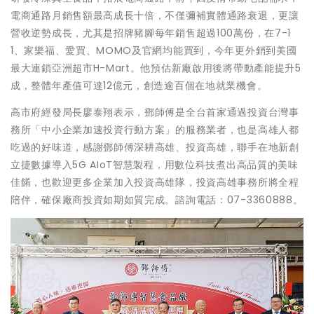
電商通路月銷售額最高成長十倍，不僅彌補實體通路衰退，更讓
營收逆勢成長，尤其是招牌豬腳每年銷售超過100萬份，在7-1
1、家樂福、愛買、MOMO及官網均能買到，今年更外銷到美國
最大連鎖亞洲超市H-Mart。他預估新廠啟用後將帶動產能提升5
成，整體年產值可達12億元，創造逾百個在地就業機會。
高市府經發局長廖泰翔表示，鄧師傅是全台首家通過投資台灣事
務所「中小企業加速投資行動方案」的服務業者，也是高雄人都
吃過的好味道，感謝鄧師傅深耕高雄、投資高雄，聯手在地新創
立捷數據導入5G AIoT智慧製程，用數位科技煮出高品質的美味
佳餚，也歡迎更多企業加入投資高雄隊，投資高雄事務所將全程
陪伴，確保廠商投資如期如質完成。諮詢電話：07-3360888。