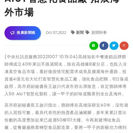
外市場
Oct 07,2022
新聞
新聞時事
推廣新聞稿
(中央社訊息服務20221007 10:15:04)高雄知名中餐連鎖品牌鄧
師傅成立40年來以手路菜聞名，除在高雄擁8家分店，也投入冷
凍真空食品市場，看好後疫情宅配需求成長及擴展海外通路，投
資逾4億元在大社打造智慧化食品工廠，強化食品把關，6日落成
啟用，高市府副秘書長王啟川代表市府出席致意，肯定鄧師傅導
入5G AIoT智慧化製程，讓一甲子的好味道飄香到全台及海外。
高市府副秘書長王啟川指出，鄧師傅在高雄深耕近40年，沒吃過
的人屈指可數，最具代表性的熱賣產品滷豬腳，多年來累計賣出
份數的高度疊加起來已超過50棟101大樓。今再新建博竑食品
廠，從餐廳服務業轉型食品製造業，要將一甲子的廚藝功力傳到