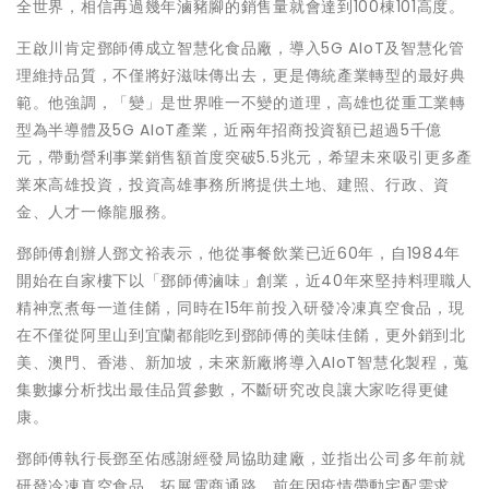
全世界，相信再過幾年滷豬腳的銷售量就會達到100棟101高度。
王啟川肯定鄧師傅成立智慧化食品廠，導入5G AIoT及智慧化管
理維持品質，不僅將好滋味傳出去，更是傳統產業轉型的最好典
範。他強調，「變」是世界唯一不變的道理，高雄也從重工業轉
型為半導體及5G AIoT產業，近兩年招商投資額已超過5千億
元，帶動營利事業銷售額首度突破5.5兆元，希望未來吸引更多產
業來高雄投資，投資高雄事務所將提供土地、建照、行政、資
金、人才一條龍服務。
鄧師傅創辦人鄧文裕表示，他從事餐飲業已近60年，自1984年
開始在自家樓下以「鄧師傅滷味」創業，近40年來堅持料理職人
精神烹煮每一道佳餚，同時在15年前投入研發冷凍真空食品，現
在不僅從阿里山到宜蘭都能吃到鄧師傅的美味佳餚，更外銷到北
美、澳門、香港、新加坡，未來新廠將導入AIoT智慧化製程，蒐
集數據分析找出最佳品質參數，不斷研究改良讓大家吃得更健
康。
鄧師傅執行長鄧至佑感謝經發局協助建廠，並指出公司多年前就
研發冷凍真空食品，拓展電商通路，前年因疫情帶動宅配需求，