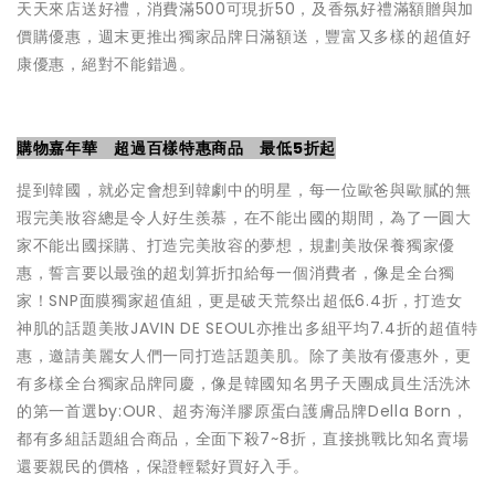
天天來店送好禮，消費滿500可現折50，及香氛好禮滿額贈與加
價購優惠，週末更推出獨家品牌日滿額送，豐富又多樣的超值好
康優惠，絕對不能錯過。
購物嘉年華 超過百樣特惠商品 最低5折起
提到韓國，就必定會想到韓劇中的明星，每一位歐爸與歐膩的無
瑕完美妝容總是令人好生羨慕，在不能出國的期間，為了一圓大
家不能出國採購、打造完美妝容的夢想，規劃美妝保養獨家優
惠，誓⾔要以最強的超划算折扣給每⼀個消費者，像是
全台獨
家！SNP面膜獨家超值組，更是破天荒祭出超低6.4折
，
打造女
神肌的話題美妝JAVIN DE SEOUL
亦推出多組
平均7.4折
的超值特
惠，邀請美麗女人們一同打造話題美肌。除了美妝有優惠外，更
有多樣全台獨家品牌同慶，像是韓國知名男子天團成員生活
洗沐
的第一首選by:OUR、超夯海洋膠原蛋白護膚品牌Della Born
，
都有多組話題組合商品，全面下殺7~8折，直接挑戰比知名賣場
還要親民的價格，保證輕鬆好買好入手。