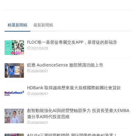
精選新聞稿
最新新聞稿
FLOC唯一基督徒專屬交友APP，基督徒的新福音
2021/03/29
鎧應 AudienceSense 臉部辨識功能上市
2026/08/07
HDBank 取得越南歷來最大規模國際銀團社會貸款
2026/08/07
創智動能強化AI與經營雙軸競爭力 投資長受臺大EMBA
邀分享AI時代投資思維
2026/08/07
ASUSx三麗鷗耍酷聯萌 潮玩開學祭搶抱AI筆電！