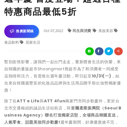
特惠商品最低5折
Oct 07,2022
民生與消費
美妝美容
推廣新聞稿
食品飲料
居家生活
暫別疫情影響，讓我們一起出門走走，重新體會生活的快樂，來
自韓國的量販超市Shoongmart熊超市為了和消費者⼀同感受
這熱情和活⼒，首度推出週年慶活動，即日起至
10/31(一)
，結
合來自韓國最豐富的化妝品品牌與生活用品聯⼿祭出強勢獨家優
惠！
除了在
ATT e Life
與
ATT 4fun
兩家門市同步歡慶外，更於台
北市交通樞紐的誠品生活站前店，與
首爾產業振興院（Seoul B
usiness Agency）聯名打造獨家店型，全場商品韓國直送，
人氣零食、話題美妝同步歡慶!
週年慶期間，好康優惠搶不完，