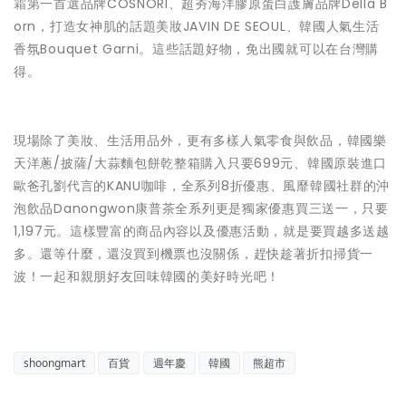
霜第一首選品牌COSNORI、超夯海洋膠原蛋白護膚品牌Della B
orn，打造女神肌的話題美妝JAVIN DE SEOUL、韓國人氣生活
香氛Bouquet Garni。這些話題好物，免出國就可以在台灣購
得。
現場除了美妝、生活用品外，更有多樣人氣零食與飲品，
韓國樂
天洋蔥/披薩/大蒜麵包餅乾整箱購入只要699元
、
韓國原裝進口
歐爸孔劉代言的KANU咖啡，全系列8折優惠
、風靡韓國社群的沖
泡飲品Danongwon康普茶全系列更是獨家優惠買三送一，只要
1,197元。這樣豐富的商品內容以及優惠活動，就是要買越多送越
多。還等什麼，還沒買到機票也沒關係，趕快趁著折扣掃貨一
波！一起和親朋好友回味韓國的美好時光吧！
shoongmart
百貨
週年慶
韓國
熊超市