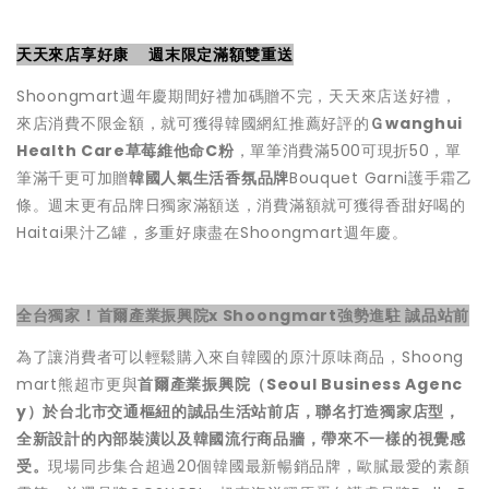
天天來店享好康 週末限定滿額雙重送
Shoongmart週年慶期間好禮加碼贈不完，天天來店送好禮，
來店消費不限金額，就可獲得韓國網紅推薦好評的
Ｇwanghui
Health Care草莓維他命C粉
，單筆消費滿500可現折50，單
筆滿千更可加贈
韓國人氣生活香氛品牌
Bouquet Garni護手霜乙
條。週末更有品牌日獨家滿額送，消費滿額就可獲得香甜好喝的
Haitai果汁乙罐，多重好康盡在Shoongmart週年慶。
全台獨家！首爾產業振興院x Shoongmart強勢進駐 誠品站前
為了讓消費者可以輕鬆購入來自韓國的原汁原味商品，Shoong
mart熊超市更與
首爾產業振興院（Seoul Business Agenc
y）於台北市交通樞紐的誠品生活站前店，聯名打造獨家店型，
全新設計的內部裝潢以及韓國流行商品牆，帶來不一樣的視覺感
受。
現場同步集合超過20個韓國最新暢銷品牌，歐膩最愛的素顏