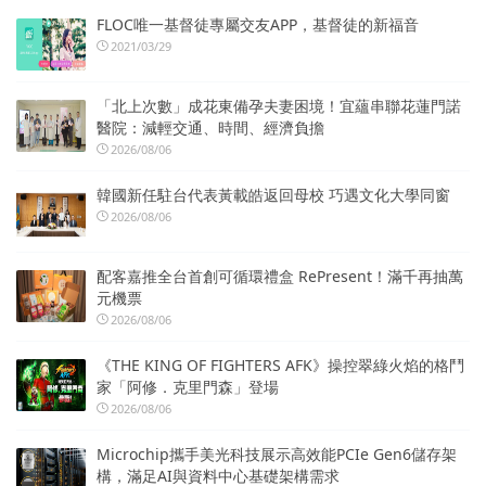
FLOC唯一基督徒專屬交友APP，基督徒的新福音
2021/03/29
「北上次數」成花東備孕夫妻困境！宜蘊串聯花蓮門諾
醫院：減輕交通、時間、經濟負擔
2026/08/06
韓國新任駐台代表黃載皓返回母校 巧遇文化大學同窗
2026/08/06
配客嘉推全台首創可循環禮盒 RePresent！滿千再抽萬
元機票
2026/08/06
《THE KING OF FIGHTERS AFK》操控翠綠火焰的格鬥
家「阿修．克里門森」登場
2026/08/06
Microchip攜手美光科技展示高效能PCIe Gen6儲存架
構，滿足AI與資料中心基礎架構需求