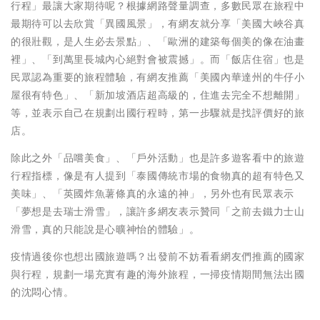
行程」最讓大家期待呢？根據網路聲量調查，多數民眾在旅程中
最期待可以去欣賞「異國風景」，有網友就分享「美國大峽谷真
的很壯觀，是人生必去景點」、「歐洲的建築每個美的像在油畫
裡」、「到萬里長城內心絕對會被震撼」。而「飯店住宿」也是
民眾認為重要的旅程體驗，有網友推薦「美國內華達州的牛仔小
屋很有特色」、「新加坡酒店超高級的，住進去完全不想離開」
等，並表示自己在規劃出國行程時，第一步驟就是找評價好的旅
店。
除此之外「品嚐美食」、「戶外活動」也是許多遊客看中的旅遊
行程指標，像是有人提到「泰國傳統市場的食物真的超有特色又
美味」、「英國炸魚薯條真的永遠的神」，另外也有民眾表示
「夢想是去瑞士滑雪」，讓許多網友表示贊同「之前去鐵力士山
滑雪，真的只能說是心曠神怡的體驗」。
疫情過後你也想出國旅遊嗎？出發前不妨看看網友們推薦的國家
與行程，規劃一場充實有趣的海外旅程，一掃疫情期間無法出國
的沈悶心情。