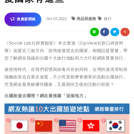
Oct 07,2022
商品與服務
旅行
推廣新聞稿
《Social Lab社群實驗室》本次透過《OpView社群口碑資料
庫》追蹤近三個月內「疫情後最想去的國家」相關話題聲量，帶
您了解網友熱議的出國十大旅行地點與六大行程網路聲量排行。
後疫情時代，在我們習慣與病毒共存的同時，台灣的邊境管制與
隔離政策也在逐步放寬，不少民眾都摩拳擦掌的規劃出國旅行。
究竟網友最青睞哪些國家，又最期待怎樣的活動行程呢？
出國旅遊去哪裡？網友最推薦「這個地方」