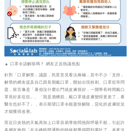
▲ 口罩令該解除嗎？ 網友正反熱議焦點
針對「口罩解禁」議題，民眾意見看法兩極，其中不少「支持」
解禁的網友提及自己因長期戴口罩，開始出現粉刺、口罩痘等問
題，留言像是「暑假沒什麼出門就皮膚很好，一開學長時間戴口
罩長好多痘痘」、「我是酒糟肌，戴口罩後皮膚變得更差了，看
醫生也好不了」，表示期望口罩令能盡快解除，惡化的皮膚狀況
才能獲得改善。
而近日炎熱的天氣再加上口罩容易導致悶熱與呼吸不順，引起許
多網友抱怨「在尖峰時間通勤的時候都覺得悶到要吐了，本來沒