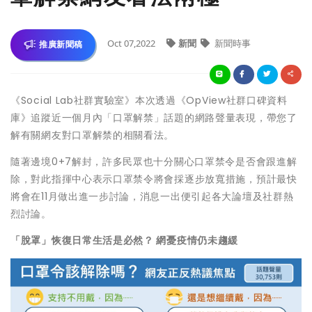
Oct 07,2022
新聞
新聞時事
推廣新聞稿
《Social Lab社群實驗室》本次透過《OpView社群口碑資料
庫》追蹤近一個月內「口罩解禁」話題的網路聲量表現，帶您了
解有關網友對口罩解禁的相關看法。
隨著邊境0+7解封，許多民眾也十分關心口罩禁令是否會跟進解
除，對此指揮中心表示口罩禁令將會採逐步放寬措施，預計最快
將會在11月做出進一步討論，消息一出便引起各大論壇及社群熱
烈討論。
「脫罩」恢復日常生活是必然？ 網憂疫情仍未趨緩