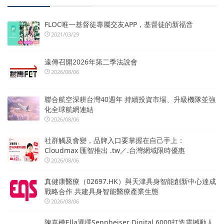
FLOC唯一基督徒專屬交友APP，基督徒的新福音
2021/03/29
遠傳召開2026年第二季法說會
2026/08/06
聯合航空深耕台灣40週年 持續投資市場、升級機隊並強
化全球航網連結
2026/08/06
社群觸及會變，品牌入口要掌握在自己手上：
Cloudmax 匯智推出 .tw／.台灣網域限時優惠
2026/08/06
真健康醫療（02697.HK）與天津具身智能創新中心達成
戰略合作 共建具身智能醫療產業生態
2026/08/06
陳嘉樺Ella選擇Sennheiser Digital 6000打造震撼動人