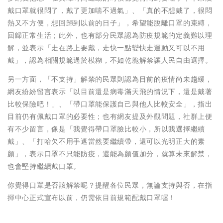
戴口罩就很悶了，戴了更加喘不過氣」、「真的不想戴了，很悶
熱又不方便，想回歸到以前的日子」，希望能脫離口罩的束縛，
回歸正常生活；此外，也有部分民眾認為防疫規範的定義難以理
解，並表示「走在路上要戴，走快一點變快走運動又可以不用
戴」，認為相關規範過於模糊，不如乾脆解禁讓人民自由選擇。
另一方面，「不支持」解禁的民眾則認為目前的疫情尚未趨緩，
網友紛紛留言表示「以目前還是病毒滿天飛的情況下，還是戴著
比較保險吧！」、「帶口罩能保護自己與他人比較安全」，指出
目前仍有佩戴口罩的必要性；也有網友提及外觀問題，社群上便
有不少留言，像是「我覺得帶口罩臉比較小，所以我選擇繼續
戴」、「打哈欠不用手遮當然要繼續帶，還可以光明正大的素
顏」，表示口罩不只能防疫，還能為顏值加分，就算未來解禁，
也會堅持繼續戴口罩。
你覺得口罩是否該解禁呢？提醒各位民眾，無論支持與否，在指
揮中心正式宣布以前，仍需依目前規範配戴口罩喔！