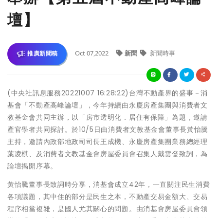
壇】
Oct 07,2022
新聞
新聞時事
推廣新聞稿
(中央社訊息服務20221007 16:28:22)台灣不動產界的盛事－消
基會「不動產高峰論壇」，今年持續由永慶房產集團與消費者文
教基金會共同主辦，以「房市透明化．居住有保障」為題，邀請
產官學者共同探討。於10/5日由消費者文教基金會董事長黃怡騰
主持，邀請內政部地政司司長王成機、永慶房產集團業務總經理
葉凌棋、及消費者文教基金會房屋委員會召集人戴雲發致詞，為
論壇揭開序幕。
黃怡騰董事長致詞時分享，消基會成立42年，一直關注民生消費
各項議題，其中住的部分是民生之本，不動產交易金額大、交易
程序相當複雜，是國人尤其關心的問題。由消基會房屋委員會領