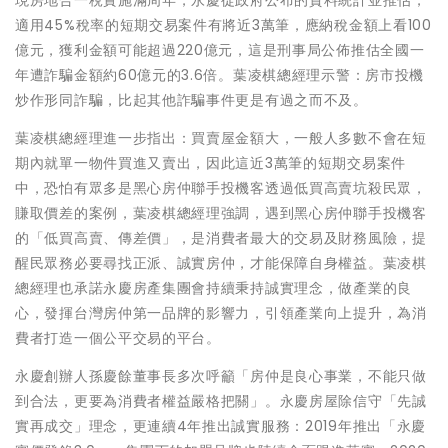
適用45%稅率的短期交易案件有將近3萬筆，應納稅金額上看100
億元，獲利金額可能超過220億元，這是刑事局公佈推估全國一
年遭詐騙金額約60億元的3.6倍。葉凌棋總經理示警：房市投機
炒作形同詐騙，比起其他詐騙事件更是有過之而不及。
葉凌棋總經理進一步指出：買賣屋金額大，一般人多數不會在短
期內就單一物件買進又賣出，因此這近3萬筆的短期交易案件
中，恐怕有眾多是黑心房仲聯手投機客透過低買高賣坑殺民眾，
賺取價差的案例，葉凌棋總經理強調，遇到黑心房仲聯手投機客
的「低買高賣、傳差價」，是消費者最大的交易及財務風險，提
醒民眾務必要尋找正派、誠實房仲，才能保障自身權益。葉凌棋
總經理也承諾永慶房產集團會持續秉持誠實理念，做產業的良
心，發揮台灣房仲第一品牌的影響力，引領產業向上提升，為消
費者打造一個公平交易的平台。
永慶創辦人孫慶餘董事長多次呼籲「房仲是良心事業，不能只做
到合法，更要為消費者權益嚴格把關」。永慶房屋除信守「先誠
實再成交」理念，更連續4年推出誠實服務：2019年推出「永慶