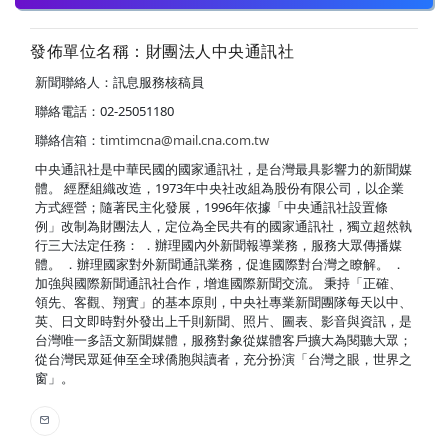
發佈單位名稱：財團法人中央通訊社
新聞聯絡人：訊息服務核稿員
聯絡電話：02-25051180
聯絡信箱：
timtimcna@mail.cna.com.tw
中央通訊社是中華民國的國家通訊社，是台灣最具影響力的新聞媒
體。 經歷組織改造，1973年中央社改組為股份有限公司，以企業
方式經營；隨著民主化發展，1996年依據「中央通訊社設置條
例」改制為財團法人，定位為全民共有的國家通訊社，獨立超然執
行三大法定任務： ．辦理國內外新聞報導業務，服務大眾傳播媒
體。 ．辦理國家對外新聞通訊業務，促進國際對台灣之瞭解。 ．
加強與國際新聞通訊社合作，增進國際新聞交流。 秉持「正確、
領先、客觀、翔實」的基本原則，中央社專業新聞團隊每天以中、
英、日文即時對外發出上千則新聞、照片、圖表、影音與資訊，是
台灣唯一多語文新聞媒體，服務對象從媒體客戶擴大為閱聽大眾；
從台灣民眾延伸至全球僑胞與讀者，充分扮演「台灣之眼，世界之
窗」。