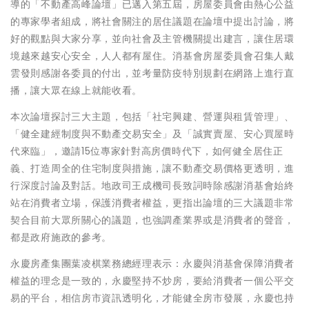
導的「不動產高峰論壇」已邁入第五屆，房屋委員會由熱心公益
的專家學者組成，將社會關注的居住議題在論壇中提出討論，將
好的觀點與大家分享，並向社會及主管機關提出建言，讓住居環
境越來越安心安全，人人都有屋住。消基會房屋委員會召集人戴
雲發則感謝各委員的付出，並考量防疫特別規劃在網路上進行直
播，讓大眾在線上就能收看。
本次論壇探討三大主題，包括「社宅興建、營運與租賃管理」、
「健全建經制度與不動產交易安全」及「誠實賣屋、安心買屋時
代來臨」，邀請15位專家針對高房價時代下，如何健全居住正
義、打造周全的住宅制度與措施，讓不動產交易價格更透明，進
行深度討論及對話。地政司王成機司長致詞時除感謝消基會始終
站在消費者立場，保護消費者權益，更指出論壇的三大議題非常
契合目前大眾所關心的議題，也強調產業界或是消費者的聲音，
都是政府施政的參考。
永慶房產集團葉凌棋業務總經理表示：永慶與消基會保障消費者
權益的理念是一致的，永慶堅持不炒房，要給消費者一個公平交
易的平台，相信房市資訊透明化，才能健全房市發展，永慶也持