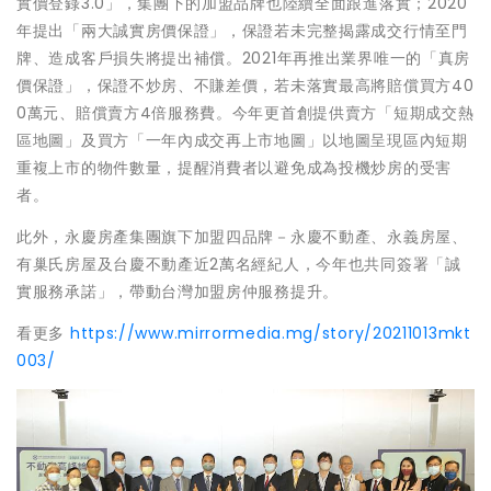
實價登錄3.0」，集團下的加盟品牌也陸續全面跟進落實；2020
年提出「兩大誠實房價保證」，保證若未完整揭露成交行情至門
牌、造成客戶損失將提出補償。2021年再推出業界唯一的「真房
價保證」，保證不炒房、不賺差價，若未落實最高將賠償買方40
0萬元、賠償賣方4倍服務費。今年更首創提供賣方「短期成交熱
區地圖」及買方「一年內成交再上市地圖」以地圖呈現區內短期
重複上市的物件數量，提醒消費者以避免成為投機炒房的受害
者。
此外，永慶房產集團旗下加盟四品牌－永慶不動產、永義房屋、
有巢氏房屋及台慶不動產近2萬名經紀人，今年也共同簽署「誠
實服務承諾」，帶動台灣加盟房仲服務提升。
看更多
https://www.mirrormedia.mg/story/20211013mkt
003/