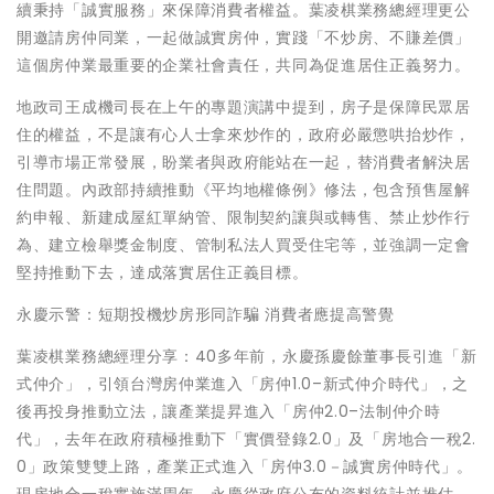
續秉持「誠實服務」來保障消費者權益。葉凌棋業務總經理更公
開邀請房仲同業，一起做誠實房仲，實踐「不炒房、不賺差價」
這個房仲業最重要的企業社會責任，共同為促進居住正義努力。
地政司王成機司長在上午的專題演講中提到，房子是保障民眾居
住的權益，不是讓有心人士拿來炒作的，政府必嚴懲哄抬炒作，
引導市場正常發展，盼業者與政府能站在一起，替消費者解決居
住問題。內政部持續推動《平均地權條例》修法，包含預售屋解
約申報、新建成屋紅單納管、限制契約讓與或轉售、禁止炒作行
為、建立檢舉獎金制度、管制私法人買受住宅等，並強調一定會
堅持推動下去，達成落實居住正義目標。
永慶示警：短期投機炒房形同詐騙 消費者應提高警覺
葉凌棋業務總經理分享：40多年前，永慶孫慶餘董事長引進「新
式仲介」，引領台灣房仲業進入「房仲1.0–新式仲介時代」，之
後再投身推動立法，讓產業提昇進入「房仲2.0–法制仲介時
代」，去年在政府積極推動下「實價登錄2.0」及「房地合一稅2.
0」政策雙雙上路，產業正式進入「房仲3.0－誠實房仲時代」。
現房地合一稅實施滿周年，永慶從政府公布的資料統計並推估，