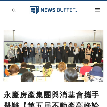
回到首頁
新聞稿分類
登入
刊登
永慶房產集團與消基會攜手
舉辦【第五屆不動產高峰論