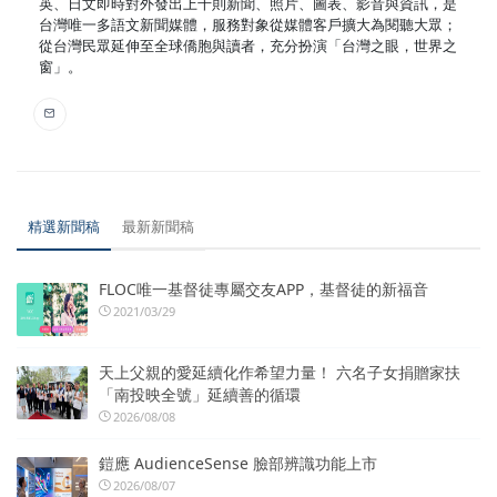
英、日文即時對外發出上千則新聞、照片、圖表、影音與資訊，是
台灣唯一多語文新聞媒體，服務對象從媒體客戶擴大為閱聽大眾；
從台灣民眾延伸至全球僑胞與讀者，充分扮演「台灣之眼，世界之
窗」。
精選新聞稿
最新新聞稿
FLOC唯一基督徒專屬交友APP，基督徒的新福音
2021/03/29
天上父親的愛延續化作希望力量！ 六名子女捐贈家扶
「南投映全號」延續善的循環
2026/08/08
鎧應 AudienceSense 臉部辨識功能上市
2026/08/07