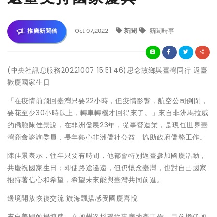
Oct 07,2022
新聞
新聞時事
推廣新聞稿
(中央社訊息服務20221007 15:51:46)思念故鄉與臺灣同行 返臺
歡慶國家生日
「在疫情前飛回臺灣只要22小時，但疫情影響，航空公司倒閉，
要花至少30小時以上，轉車轉機才回得來了。」來自非洲馬拉威
的僑胞陳佳景說，在非洲發展23年，從事營造業，是現任世界臺
灣商會諮詢委員，長年熱心非洲僑社公益，協助政府僑務工作。
陳佳景表示，往年只要有時間，他都會特別返臺參加國慶活動，
共慶祝國家生日；即使路途遙遠，但仍懷念臺灣，也對自己國家
抱持著信心和希望，希望未來能與臺灣共同前進。
邊境開放恢復交流 旗海飄揚感受國慶喜悅
來自美國的楊博盛，在加州洛杉磯從事房地產工作，目前擔任加