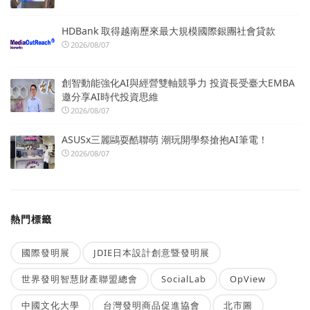
HDBank 取得越南歷來最大規模國際銀團社會貸款
2026/08/07
創智動能強化AI與經營雙軸競爭力 投資長受臺大EMBA
邀分享AI時代投資思維
2026/08/07
ASUSx三麗鷗耍酷聯萌 潮玩開學祭搶抱AI筆電！
2026/08/07
熱門標籤
國際發明展
JDIE日本設計創意暨發明展
世界發明智慧財產聯盟總會
SocialLab
OpView
中國文化大學
台灣發明商品促進協會
北市圖