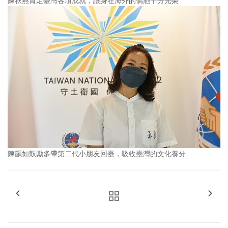
陳秋燕肯定臺灣各項成就，讓身在海外的僑胞十分光榮
陳韻如鼓勵多帶第二代小朋友回臺，吸收臺灣的文化養分