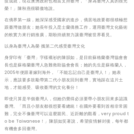
疫成就，現在澳洲政府也相當支持臺灣，「身為臺灣人真的很光
榮！」陳秋燕很驕傲地說。
在僑界第一線，她深深感受國家的進步，僑居地政要都很積極想
跟臺灣做朋友；她長年投入昆士蘭僑務工作，運用臺灣文化藝術
的軟實力來行銷推廣，期盼持續努力讓臺灣被世界看見。
以身為臺灣人為榮 攜第二代感受臺灣文化
身穿印有「臺灣」字樣襯衫的陳韻如，是目前蘇格蘭臺灣協會會
長也是蘇格蘭臺灣人急難救助協會會長；她的先生是蘇格蘭人，
2005年便跟著嫁到海外，「不能忘記自己是臺灣人！」她表
示，應該要多鼓勵帶第二代小朋友回到臺灣，實地踩在這片土
地，才能感受、吸收臺灣的文化養分！
即使只算是半個臺灣人，但她仍覺得必須要帶小朋友回來多認識
臺灣。「而且小朋友都很想要看總統！在國外要看到首相非常困
難，完全不像臺灣可以這麼親民、近距離的觀看，very proud t
o be Taiwanese！」陳韻如笑著說，希望疫情解封後，每年都
有機會多回臺灣。