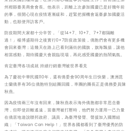
州柑縣臺美商會會長。他表示，距離上次參加國慶已是好幾年前
的事，很開心現在疫情逐漸緩和，趕緊把握機會返臺參加國慶活
動，也順便拜訪客戶。
防疫期間大家都十分辛苦，「從14+7、10+7、7+7都隔離
過！」楊博盛期待之後實行0+7防疫政策後，僑胞們會有更多機
會回來臺灣；這幾天在路上已看到滿街的國旗，旗海飄揚，讓他
相當感動，期待國慶大會親臨現場，再此感受國慶的熱鬧氣氛。
肯定臺灣各項成就 持續行銷臺灣被世界看見
為了慶祝中華民國110年，還有僑委會90周年生日快樂，澳洲昆
士蘭僑界有36位僑胞特別組團回國，率團的團長正是僑務委員陳
秋燕。
因為疫情兩三年沒有回來，陳秋燕表示海外僑胞都非常思念臺
灣，但即使距離遙遠，當臺灣被打壓時，他們努力運用一己力量
在僑居地遊說聯邦政府、議員，為臺灣發聲、聲援加入國際組
織；「Taiwan Can Help！」世界各國都看到了臺灣優秀的防