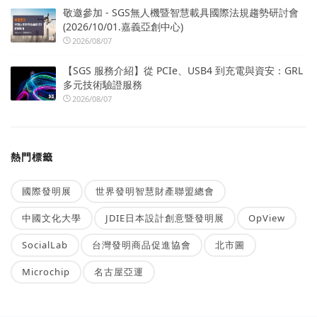
敬邀參加 - SGS無人機暨智慧載具國際法規趨勢研討會
(2026/10/01.嘉義亞創中心)
2026/08/07
【SGS 服務介紹】從 PCIe、USB4 到充電與資安：GRL
多元技術驗證服務
2026/08/07
熱門標籤
國際發明展
世界發明智慧財產聯盟總會
中國文化大學
JDIE日本設計創意暨發明展
OpView
SocialLab
台灣發明商品促進協會
北市圖
Microchip
名古屋亞運