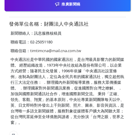
推廣新聞稿
發佈單位名稱：財團法人中央通訊社
新聞聯絡人：訊息服務核稿員
聯絡電話：02-25051180
聯絡信箱：
timtimcna@mail.cna.com.tw
中央通訊社是中華民國的國家通訊社，是台灣最具影響力的新聞媒
體。 經歷組織改造，1973年中央社改組為股份有限公司，以企業
方式經營；隨著民主化發展，1996年依據「中央通訊社設置條
例」改制為財團法人，定位為全民共有的國家通訊社，獨立超然執
行三大法定任務： ．辦理國內外新聞報導業務，服務大眾傳播媒
體。 ．辦理國家對外新聞通訊業務，促進國際對台灣之瞭解。 ．
加強與國際新聞通訊社合作，增進國際新聞交流。 秉持「正確、
領先、客觀、翔實」的基本原則，中央社專業新聞團隊每天以中、
英、日文即時對外發出上千則新聞、照片、圖表、影音與資訊，是
台灣唯一多語文新聞媒體，服務對象從媒體客戶擴大為閱聽大眾；
從台灣民眾延伸至全球僑胞與讀者，充分扮演「台灣之眼，世界之
窗」。