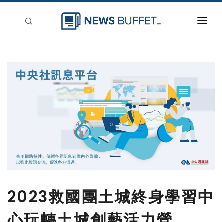
回到首頁
新聞稿分類
登入
刊登
2023救國團土城終身學習中
心玩轉土城創藝活力營