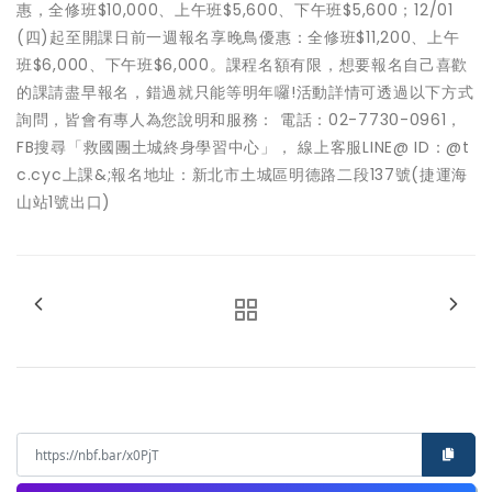
惠，全修班$10,000、上午班$5,600、下午班$5,600；12/01
(四)起至開課日前一週報名享晚鳥優惠：全修班$11,200、上午
班$6,000、下午班$6,000。課程名額有限，想要報名自己喜歡
的課請盡早報名，錯過就只能等明年囉!活動詳情可透過以下方式
詢問，皆會有專人為您說明和服務： 電話：02-7730-0961，
FB搜尋「救國團土城終身學習中心」， 線上客服LINE@ ID：@t
c.cyc上課&;報名地址：新北市土城區明德路二段137號(捷運海
山站1號出口)