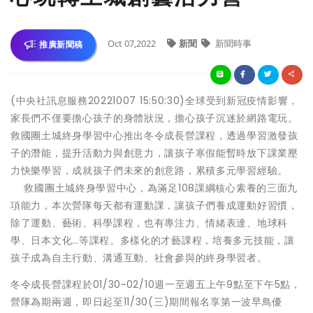
Oct 07,2022
新聞
新聞時事
推廣新聞稿
(中央社訊息服務20221007 15:50:30)全球受到新冠疫情影響，
家長們不僅要擔心孩子的身體狀況，擔心孩子沉迷於網路電玩。
救國團土城終身學習中心推出冬令成長營課程，透過學習激發孩
子的潛能，提升活動力與創意力，讓孩子寒假能暫時放下課業壓
力快樂學習，成就孩子們未來的創意路，累積多元學習經驗。
救國團土城終身學習中心，為滿足108課綱核心素養的三面九
項能力，本次營隊每天都有運動課，讓孩子們養成運動好習慣，
除了運動、藝術、科學課程，也有專注力、情緒表達、地球科
學、日本文化…等課程。多樣化的才藝課程，培養多元技能，讓
孩子成為自主行動、溝通互動、社會參與的終身學習者。
冬令成長營課程於01/30~02/10週一至週五上午9點至下午5點，
營隊為期兩週，即日起至11/30(三)期間報名享第一波早鳥優