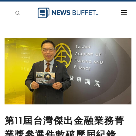
回到首頁
新聞稿分類
登入
刊登
第11屆台灣傑出金融業務菁
業獎參選件數破歷屆紀錄