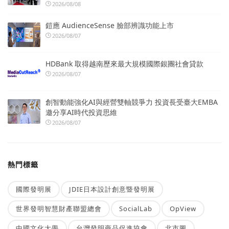
2026/08/08
鎧應 AudienceSense 臉部辨識功能上市
2026/08/07
HDBank 取得越南歷來最大規模國際銀團社會貸款
2026/08/07
創智動能強化AI與經營雙軸競爭力 投資長受臺大EMBA
邀分享AI時代投資思維
2026/08/07
熱門標籤
國際發明展
JDIE日本設計創意暨發明展
世界發明智慧財產聯盟總會
SocialLab
OpView
中國文化大學
台灣發明商品促進協會
北市圖