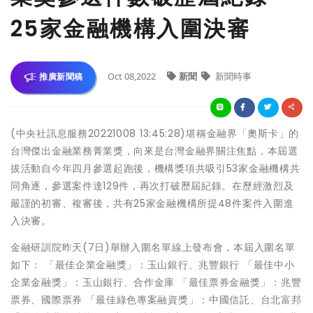
25家金融機構入圍決審
Oct 08,2022
新聞
新聞時事
推廣新聞稿
(中央社訊息服務20221008 13:45:28)堪稱金融界「奧斯卡」的
台灣傑出金融業務菁業獎，向來是台灣金融界關注焦點，本屆選
拔活動自今年四月參選起跑後，機構獎項共吸引53家金融機構共
同角逐，參選案件達129件，再次打破歷屆紀錄。在歷經激烈及
嚴謹的初審、複審後，共有25家金融機構所提48件案件入圍進
入決審。
金融研訓院昨天(7日)舉辦入圍名單線上發布會，本屆入圍名單
如下： 「最佳企業金融獎」：玉山銀行、兆豐銀行 「最佳中小
企業金融獎」：玉山銀行、合作金庫 「最佳票券金融獎」：兆豐
票券、國際票券 「最佳綠色專案融資獎」：中國信託、台北富邦