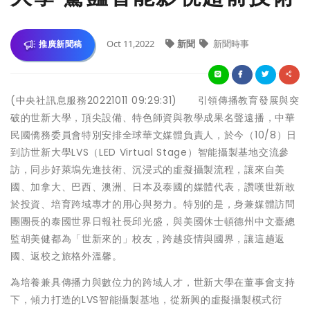
Oct 11,2022
新聞
新聞時事
推廣新聞稿
(中央社訊息服務20221011 09:29:31) 引領傳播教育發展與突
破的世新大學，頂尖設備、特色師資與教學成果名聲遠播，中華
民國僑務委員會特別安排全球華文媒體負責人，於今（10/8）日
到訪世新大學LVS（LED Virtual Stage）智能攝製基地交流參
訪，同步好萊塢先進技術、沉浸式的虛擬攝製流程，讓來自美
國、加拿大、巴西、澳洲、日本及泰國的媒體代表，讚嘆世新敢
於投資、培育跨域專才的用心與努力。特別的是，身兼媒體訪問
團團長的泰國世界日報社長邱光盛，與美國休士頓德州中文臺總
監胡美健都為「世新來的」校友，跨越疫情與國界，讓這趟返
國、返校之旅格外溫馨。
為培養兼具傳播力與數位力的跨域人才，世新大學在董事會支持
下，傾力打造的LVS智能攝製基地，從新興的虛擬攝製模式衍