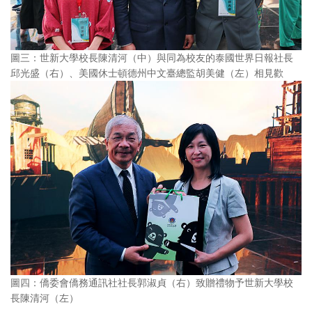
圖三：世新大學校長陳清河（中）與同為校友的泰國世界日報社長
邱光盛（右）、美國休士頓德州中文臺總監胡美健（左）相見歡
圖四：僑委會僑務通訊社社長郭淑貞（右）致贈禮物予世新大學校
長陳清河（左）