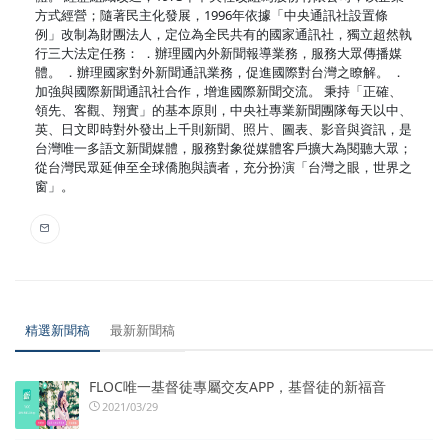
方式經營；隨著民主化發展，1996年依據「中央通訊社設置條
例」改制為財團法人，定位為全民共有的國家通訊社，獨立超然執
行三大法定任務： ．辦理國內外新聞報導業務，服務大眾傳播媒
體。 ．辦理國家對外新聞通訊業務，促進國際對台灣之瞭解。 ．
加強與國際新聞通訊社合作，增進國際新聞交流。 秉持「正確、
領先、客觀、翔實」的基本原則，中央社專業新聞團隊每天以中、
英、日文即時對外發出上千則新聞、照片、圖表、影音與資訊，是
台灣唯一多語文新聞媒體，服務對象從媒體客戶擴大為閱聽大眾；
從台灣民眾延伸至全球僑胞與讀者，充分扮演「台灣之眼，世界之
窗」。
精選新聞稿
最新新聞稿
FLOC唯一基督徒專屬交友APP，基督徒的新福音
2021/03/29