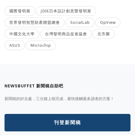
國際發明展
JDIE日本設計創意暨發明展
世界發明智慧財產聯盟總會
SocialLab
OpView
中國文化大學
台灣發明商品促進協會
北市圖
ASUS
Microchip
NEWSBUFFET 新聞稿自助吧
新聞稿的好去處，三分鐘上稿完成，最快接觸最多讀者的方案！
刊登新聞稿