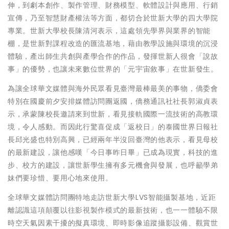
伸，到劇本創作、製作管理、財務模型、軟體設計與應用、行銷
宣傳，乃至智慧財產權法等方面，都切合於世新大學的四大學院
專業。世新大學校長陳清河表示，這處領先學界與業界的智能
棚，是世新對課程改造的匯流基地，藉由教學設施與環境的沉浸
體驗，產出師生共創與產學合作的作品，發揮世新人很會「說故
事」的優勢，也讓未來數位世界的「元宇宙敘事」在世新發生。
為讓全球華文媒體與海外民眾看見臺灣最棒最美的事物，僑委會
特別在國慶前夕安排媒體訪問團返國，僑務通訊社社長郭淑貞表
示，承蒙陳校長邀請來到世新，看見接軌國際一流技術的高教環
境，令人感動。而因此行驚喜促成「返校日」的泰國世界日報社
長邱光盛也特別高興，已經兩年半沒回臺灣的他表示，看見母校
的最新建設，讓他感嘆「今日事昨日畢」已成為現實，科技的進
步、校方的建設，讓世新學生擁有多元機會與發展，也呼籲學弟
妹們要珍惜、要用心地來使用。
全球華文媒體訪問團特地走訪世新大學LVS智能攝製基地，近距
離認識這項顛覆以往影視製作模式的最新技術，也一一體驗不限
時空天氣因素干擾的擬真環境、即時影像追蹤攝影設備、觀賞世