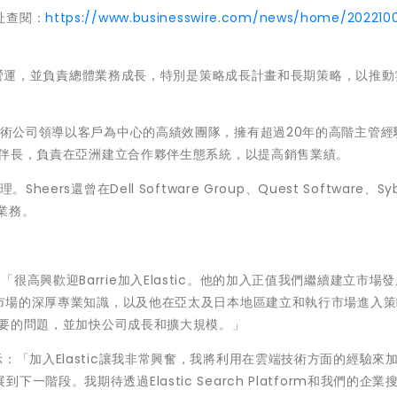
址查閱：
https://www.businesswire.com/news/home/202210
策略與營運，並負責總體業務成長，特別是策略成長計畫和長期策略，以推
。
業技術公司領導以客戶為中心的高績效團隊，擁有超過20年的高階主管經
作夥伴長，負責在亞洲建立合作夥伴生態系統，以提高銷售業績。
rs還曾在Dell Software Group、Quest Software、Sy
業務。
n表示：「很高興歡迎Barrie加入Elastic。他的加入正值我們繼續建立市場
雲端市場的深厚專業知識，以及他在亞太及日本地區建立和執行市場進入
正重要的問題，並加快公司成長和擴大規模。」
eers表示：「加入Elastic讓我非常興奮，我將利用在雲端技術方面的經驗來
階段。我期待透過Elastic Search Platform和我們的企業