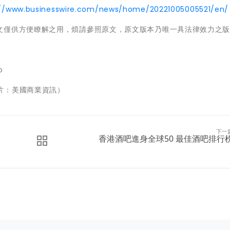
://www.businesswire.com/news/home/20221005005521/en/
文僅供方便瞭解之用，煩請參照原文，原文版本乃唯一具法律效力之
o
s（照片：美國商業資訊）
下一
香港酒吧進身全球50 最佳酒吧排行