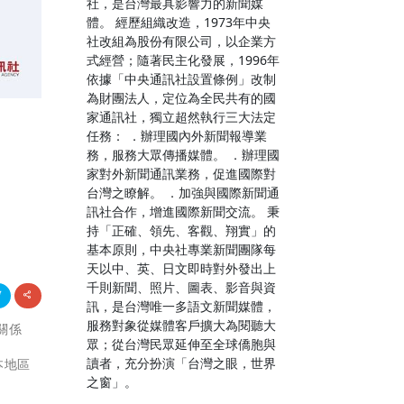
社，是台灣最具影響力的新聞媒
體。 經歷組織改造，1973年中央
社改組為股份有限公司，以企業方
式經營；隨著民主化發展，1996年
依據「中央通訊社設置條例」改制
為財團法人，定位為全民共有的國
家通訊社，獨立超然執行三大法定
任務： ．辦理國內外新聞報導業
務，服務大眾傳播媒體。 ．辦理國
家對外新聞通訊業務，促進國際對
台灣之瞭解。 ．加強與國際新聞通
訊社合作，增進國際新聞交流。 秉
持「正確、領先、客觀、翔實」的
基本原則，中央社專業新聞團隊每
天以中、英、日文即時對外發出上
千則新聞、照片、圖表、影音與資
訊，是台灣唯一多語文新聞媒體，
服務對象從媒體客戶擴大為閱聽大
戶關係
眾；從台灣民眾延伸至全球僑胞與
讀者，充分扮演「台灣之眼，世界
日本地區
之窗」。