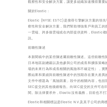
觀察性和安全解決方案，讓更多組織加速獲得重要
關於Elastic：
Elastic (NYSE: ESTC)是搜尋引擎解
察性和安全解決方案，我們幫助增強客戶和員工的
一雲端、跨多個雲端或在內部提供資料，Elastic都
訊。
前瞻性陳述
本新聞稿中的某些陳述屬前瞻性陳述。這些前瞻性陳
日本地區副總裁以及他參與公司的成長和擴張策略的陳
場的未來行為和成長相關的風險和不確定性），實
際結果和業績與前瞻性陳述中的預期存在重大差異的
文件中標題為「風險因素」段中的相關內容，包括我們透
SEC提交的其他後續報告。向SEC提交的文件可在Elasti
閱。除法律要求外，Elastic沒有義務，目前也
Elastic和相關標誌是Elastic N.V.及