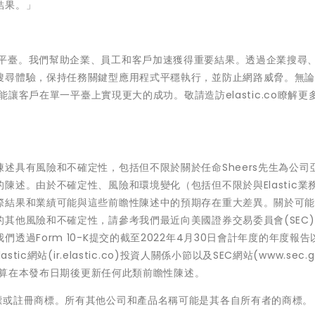
結果。」
決方案的領先平臺。我們幫助企業、員工和客戶加速獲得重要結果。透過企業搜尋
搜尋體驗，保持任務關鍵型應用程式平穩執行，並防止網路威脅。無
能讓客戶在單一平臺上實現更大的成功。敬請造訪elastic.co瞭解更
述具有風險和不確定性，包括但不限於關於任命Sheers先生為公司
述。由於不確定性、風險和環境變化（包括但不限於與Elastic業
際結果和業績可能與這些前瞻性陳述中的預期存在重大差異。關於可
其他風險和不確定性，請參考我們最近向美國證券交易委員會(SEC
過Form 10-K提交的截至2022年4月30日會計年度的年度報告
c網站(ir.elastic.co)投資人關係小節以及SEC網站(www.sec.g
不打算在本發布日期後更新任何此類前瞻性陳述。
其子公司的商標或註冊商標。所有其他公司和產品名稱可能是其各自所有者的商標。