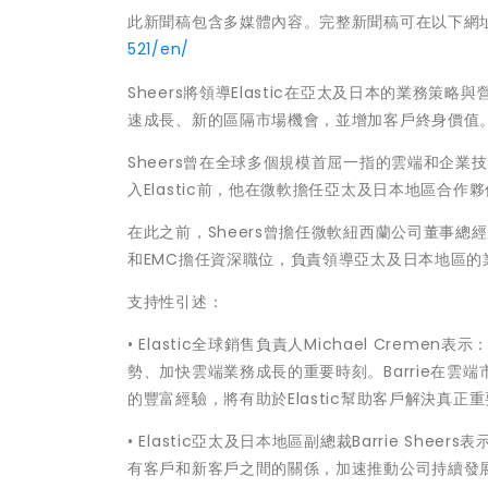
此新聞稿包含多媒體內容。完整新聞稿可在以下網
521/en/
Sheers將領導Elastic在亞太及日本的業務
速成長、新的區隔市場機會，並增加客戶終身價值
Sheers曾在全球多個規模首屈一指的雲端和企
入Elastic前，他在微軟擔任亞太及日本地區合
在此之前，Sheers曾擔任微軟紐西蘭公司董事總經理。Shee
和EMC擔任資深職位，負責領導亞太及日本地區的
支持性引述：
• Elastic全球銷售負責人Michael Creme
勢、加快雲端業務成長的重要時刻。Barrie在
的豐富經驗，將有助於Elastic幫助客戶解決真
• Elastic亞太及日本地區副總裁Barrie Sh
有客戶和新客戶之間的關係，加速推動公司持續發展到下一