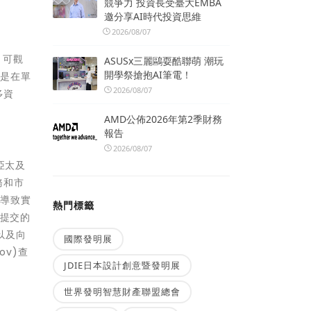
競爭力 投資長受臺大EMBA
邀分享AI時代投資思維
2026/08/07
、可觀
ASUSx三麗鷗耍酷聯萌 潮玩
開學祭搶抱AI筆電！
論是在單
2026/08/07
多資
AMD公佈2026年第2季財務
報告
2026/08/07
亞太及
務和市
能導致實
熱門標籤
)提交的
以及向
國際發明展
ov)查
JDIE日本設計創意暨發明展
世界發明智慧財產聯盟總會