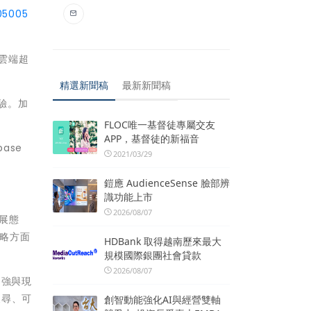
05005
動雲端超
精選新聞稿
最新新聞稿
驗。加
FLOC唯一基督徒專屬交友
APP，基督徒的新福音
base
2021/03/29
鎧應 AudienceSense 臉部辨
識功能上市
2026/08/07
發展態
策略方面
HDBank 取得越南歷來最大
規模國際銀團社會貸款
2026/08/07
加強與現
搜尋、可
創智動能強化AI與經營雙軸